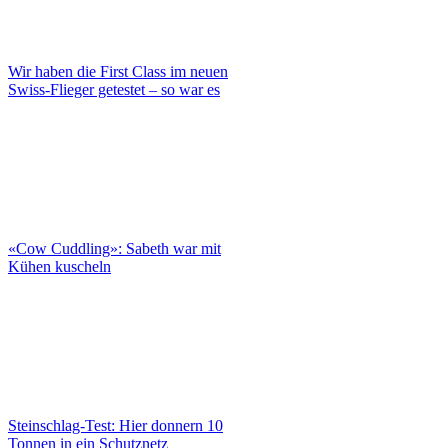
Wir haben die First Class im neuen
Swiss-Flieger getestet – so war es
«Cow Cuddling»: Sabeth war mit
Kühen kuscheln
Steinschlag-Test: Hier donnern 10
Tonnen in ein Schutznetz