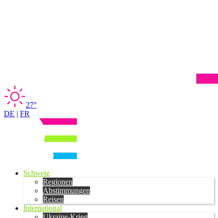
27°
DE
|
FR
Schweiz
Regionen
Abstimmungen
Reisen
International
Ukraine-Krieg