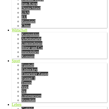
Iran-Krieg
Deutschland
USA
EU
Russland
China
Wirtschaft
Konjunktur
Arbeitsmarkt
Unternehmen
Börse und Co
Immobilien
Konsum
Sport
Fussball
Eishockey
Eismeister Zaugg
Formel 1
Tennis
Velo
Ski
Unvergessen
Resultate
Leben
Gefühle