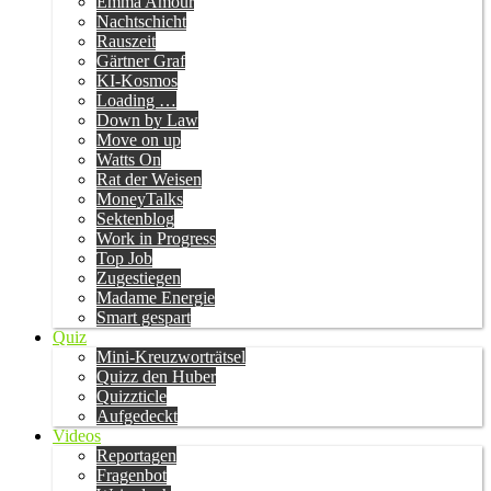
Emma Amour
Nachtschicht
Rauszeit
Gärtner Graf
KI-Kosmos
Loading …
Down by Law
Move on up
Watts On
Rat der Weisen
MoneyTalks
Sektenblog
Work in Progress
Top Job
Zugestiegen
Madame Energie
Smart gespart
Quiz
Mini-Kreuzworträtsel
Quizz den Huber
Quizzticle
Aufgedeckt
Videos
Reportagen
Fragenbot