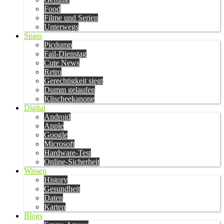
Food
Filme und Serien
Unterwegs
Spass
Picdump
Fail-Dienstag
Cute News
Retro
Gerechtigkeit siegt
Dumm gelaufen
Klischeekanone
Digital
Android
Apple
Google
Microsoft
Hardware-Test
Online-Sicherheit
Wissen
History
Gesundheit
Daten
Karten
Blogs