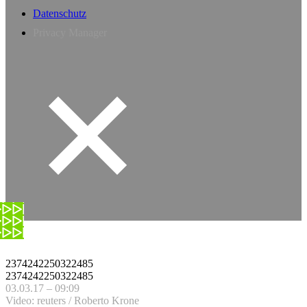
Datenschutz
Privacy Manager
2374242250322485
2374242250322485
03.03.17 – 09:09
Video: reuters / Roberto Krone