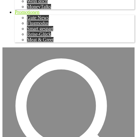
Wein doch
MoneyTalks
Promotionen
Gute News
Flugmodus
Smart gespart
Reise-Glück
Meat & Greet