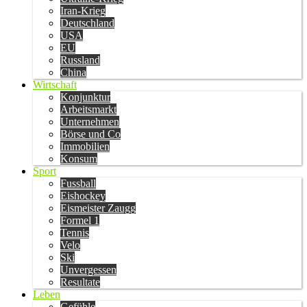
Iran-Krieg
Deutschland
USA
EU
Russland
China
Wirtschaft
Konjunktur
Arbeitsmarkt
Unternehmen
Börse und Co
Immobilien
Konsum
Sport
Fussball
Eishockey
Eismeister Zaugg
Formel 1
Tennis
Velo
Ski
Unvergessen
Resultate
Leben
Gefühle