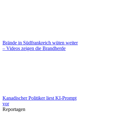
Brände in Südfrankreich wüten weiter
– Videos zeigen die Brandherde
Kanadischer Politiker liest KI-Prompt
vor
Reportagen