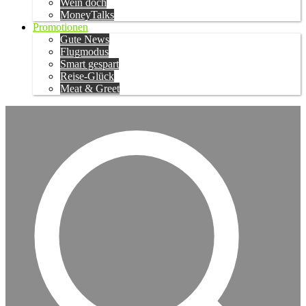
Wein doch
MoneyTalks
Promotionen
Gute News
Flugmodus
Smart gespart
Reise-Glück
Meat & Greet