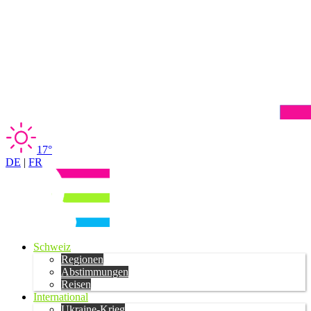
17°
DE
|
FR
Schweiz
Regionen
Abstimmungen
Reisen
International
Ukraine-Krieg