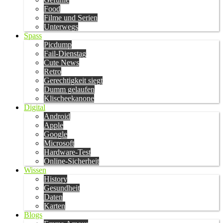
Food
Filme und Serien
Unterwegs
Spass
Picdump
Fail-Dienstag
Cute News
Retro
Gerechtigkeit siegt
Dumm gelaufen
Klischeekanone
Digital
Android
Apple
Google
Microsoft
Hardware-Test
Online-Sicherheit
Wissen
History
Gesundheit
Daten
Karten
Blogs