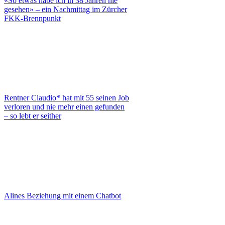
«So etwas habe ich in 38 Jahren nie
gesehen» – ein Nachmittag im Zürcher
FKK-Brennpunkt
Rentner Claudio* hat mit 55 seinen Job
verloren und nie mehr einen gefunden
– so lebt er seither
Alines Beziehung mit einem Chatbot