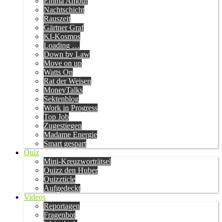
Emma Amour
Nachtschicht
Rauszeit
Gärtner Graf
KI-Kosmos
Loading …
Down by Law
Move on up
Watts On
Rat der Weisen
MoneyTalks
Sektenblog
Work in Progress
Top Job
Zugestiegen
Madame Energie
Smart gespart
Quiz
Mini-Kreuzworträtsel
Quizz den Huber
Quizzticle
Aufgedeckt
Videos
Reportagen
Fragenbot