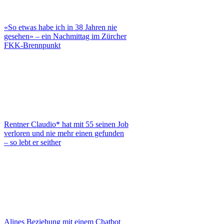
«So etwas habe ich in 38 Jahren nie
gesehen» – ein Nachmittag im Zürcher
FKK-Brennpunkt
Rentner Claudio* hat mit 55 seinen Job
verloren und nie mehr einen gefunden
– so lebt er seither
Alines Beziehung mit einem Chatbot