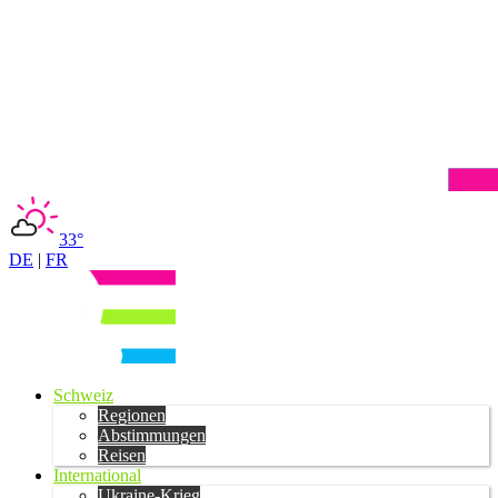
33°
DE
|
FR
Schweiz
Regionen
Abstimmungen
Reisen
International
Ukraine-Krieg