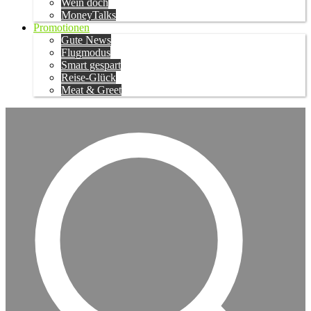
Wein doch
MoneyTalks
Promotionen
Gute News
Flugmodus
Smart gespart
Reise-Glück
Meat & Greet