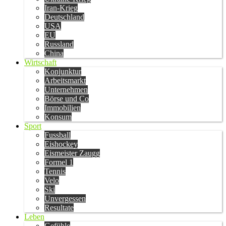
Iran-Krieg
Deutschland
USA
EU
Russland
China
Wirtschaft
Konjunktur
Arbeitsmarkt
Unternehmen
Börse und Co
Immobilien
Konsum
Sport
Fussball
Eishockey
Eismeister Zaugg
Formel 1
Tennis
Velo
Ski
Unvergessen
Resultate
Leben
Gefühle