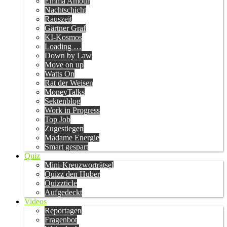
Emma Amour
Nachtschicht
Rauszeit
Gärtner Graf
KI-Kosmos
Loading …
Down by Law
Move on up
Watts On
Rat der Weisen
MoneyTalks
Sektenblog
Work in Progress
Top Job
Zugestiegen
Madame Energie
Smart gespart
Quiz
Mini-Kreuzworträtsel
Quizz den Huber
Quizzticle
Aufgedeckt
Videos
Reportagen
Fragenbot