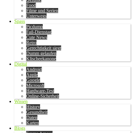
Food
Filme und Serien
Unterwegs
Spass
Picdump
Fail-Dienstag
Cute News
Retro
Gerechtigkeit siegt
Dumm gelaufen
Klischeekanone
Digital
Android
Apple
Google
Microsoft
Hardware-Test
Online-Sicherheit
Wissen
History
Gesundheit
Daten
Karten
Blogs