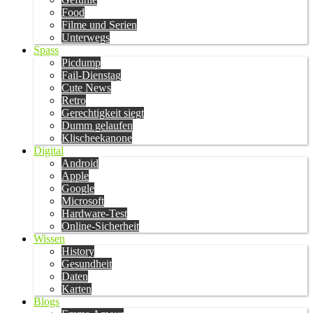
Food
Filme und Serien
Unterwegs
Spass
Picdump
Fail-Dienstag
Cute News
Retro
Gerechtigkeit siegt
Dumm gelaufen
Klischeekanone
Digital
Android
Apple
Google
Microsoft
Hardware-Test
Online-Sicherheit
Wissen
History
Gesundheit
Daten
Karten
Blogs