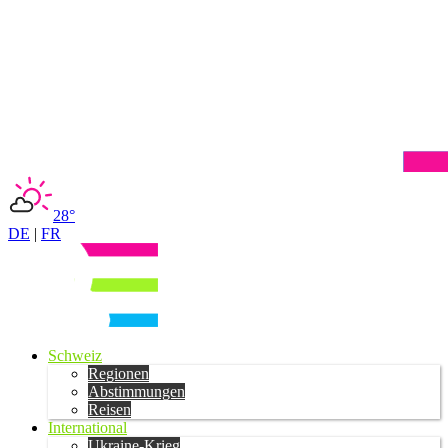
28°
DE
|
FR
Schweiz
Regionen
Abstimmungen
Reisen
International
Ukraine-Krieg