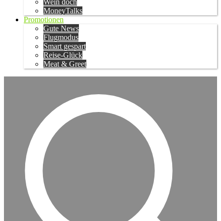
Wein doch
MoneyTalks
Promotionen
Gute News
Flugmodus
Smart gespart
Reise-Glück
Meat & Greet