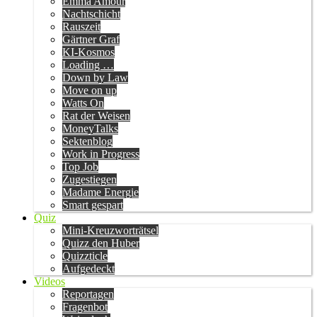
Emma Amour
Nachtschicht
Rauszeit
Gärtner Graf
KI-Kosmos
Loading …
Down by Law
Move on up
Watts On
Rat der Weisen
MoneyTalks
Sektenblog
Work in Progress
Top Job
Zugestiegen
Madame Energie
Smart gespart
Quiz
Mini-Kreuzworträtsel
Quizz den Huber
Quizzticle
Aufgedeckt
Videos
Reportagen
Fragenbot