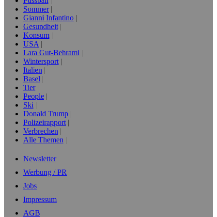
Fussball
Sommer
Gianni Infantino
Gesundheit
Konsum
USA
Lara Gut-Behrami
Wintersport
Italien
Basel
Tier
People
Ski
Donald Trump
Polizeirapport
Verbrechen
Alle Themen
Newsletter
Werbung / PR
Jobs
Impressum
AGB