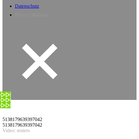
Datenschutz
Privacy Manager
5138179639397042
5138179639397042
Video: reuters