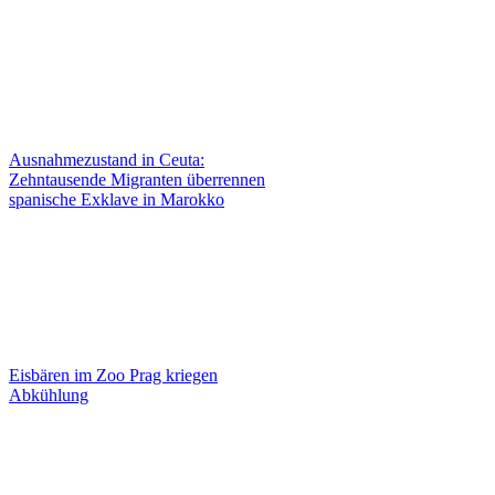
Ausnahmezustand in Ceuta:
Zehntausende Migranten überrennen
spanische Exklave in Marokko
Eisbären im Zoo Prag kriegen
Abkühlung