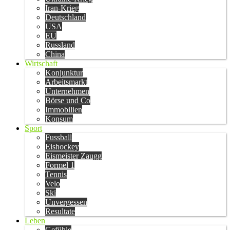
Iran-Krieg
Deutschland
USA
EU
Russland
China
Wirtschaft
Konjunktur
Arbeitsmarkt
Unternehmen
Börse und Co
Immobilien
Konsum
Sport
Fussball
Eishockey
Eismeister Zaugg
Formel 1
Tennis
Velo
Ski
Unvergessen
Resultate
Leben
Gefühle