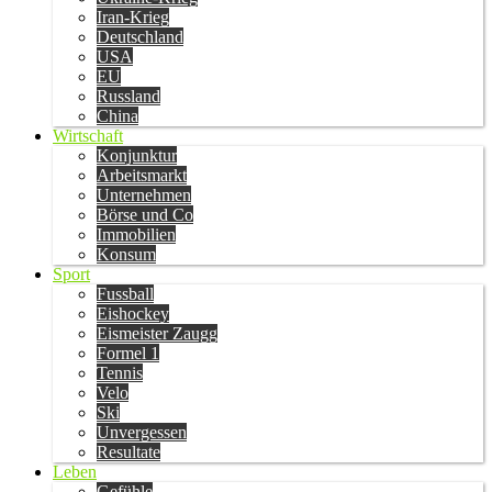
Iran-Krieg
Deutschland
USA
EU
Russland
China
Wirtschaft
Konjunktur
Arbeitsmarkt
Unternehmen
Börse und Co
Immobilien
Konsum
Sport
Fussball
Eishockey
Eismeister Zaugg
Formel 1
Tennis
Velo
Ski
Unvergessen
Resultate
Leben
Gefühle