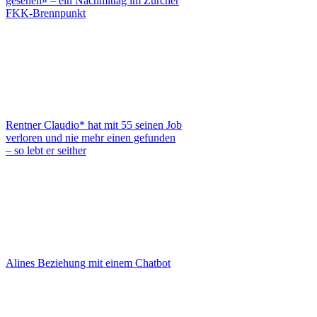
gesehen» – ein Nachmittag im Zürcher
FKK-Brennpunkt
Rentner Claudio* hat mit 55 seinen Job
verloren und nie mehr einen gefunden
– so lebt er seither
Alines Beziehung mit einem Chatbot