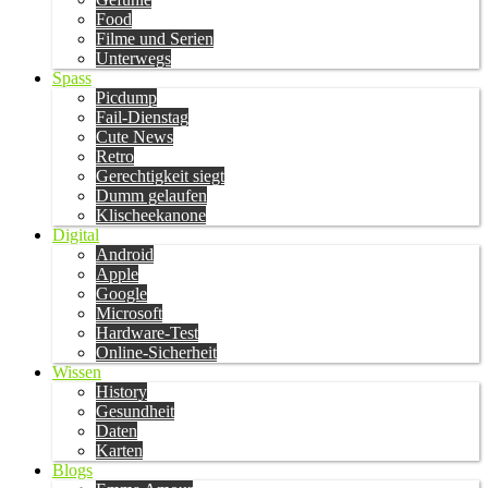
Food
Filme und Serien
Unterwegs
Spass
Picdump
Fail-Dienstag
Cute News
Retro
Gerechtigkeit siegt
Dumm gelaufen
Klischeekanone
Digital
Android
Apple
Google
Microsoft
Hardware-Test
Online-Sicherheit
Wissen
History
Gesundheit
Daten
Karten
Blogs