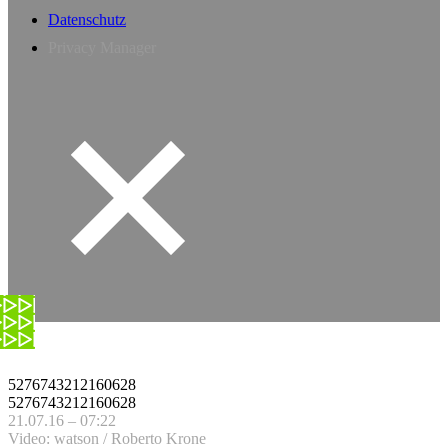
Datenschutz
Privacy Manager
5276743212160628
5276743212160628
21.07.16 – 07:22
Video: watson / Roberto Krone