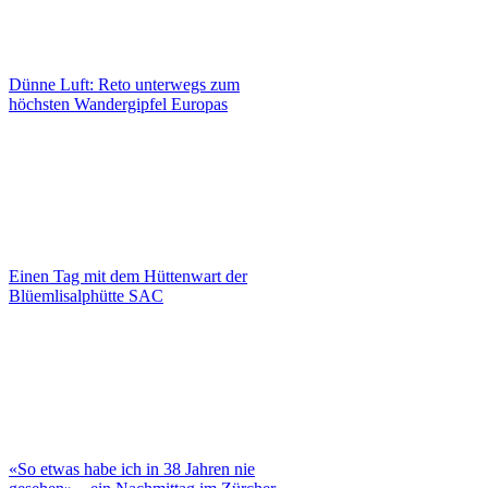
Dünne Luft: Reto unterwegs zum
höchsten Wandergipfel Europas
Einen Tag mit dem Hüttenwart der
Blüemlisalphütte SAC
«So etwas habe ich in 38 Jahren nie