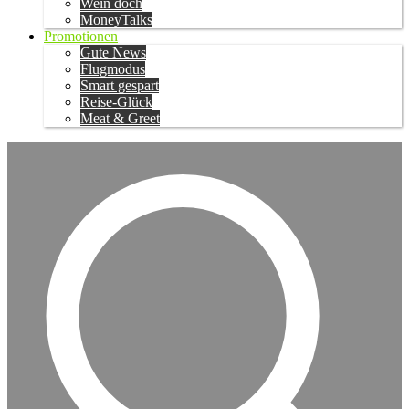
Wein doch
MoneyTalks
Promotionen
Gute News
Flugmodus
Smart gespart
Reise-Glück
Meat & Greet