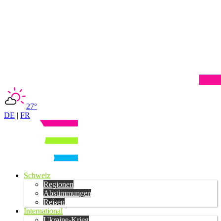
27°
DE
|
FR
Schweiz
Regionen
Abstimmungen
Reisen
International
Ukraine-Krieg