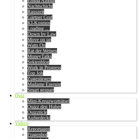
Emma Amour
Nachtschicht
Rauszeit
Gärtner Graf
KI-Kosmos
Loading …
Down by Law
Move on up
Watts On
Rat der Weisen
MoneyTalks
Sektenblog
Work in Progress
Top Job
Zugestiegen
Madame Energie
Smart gespart
Quiz
Mini-Kreuzworträtsel
Quizz den Huber
Quizzticle
Aufgedeckt
Videos
Reportagen
Fragenbot