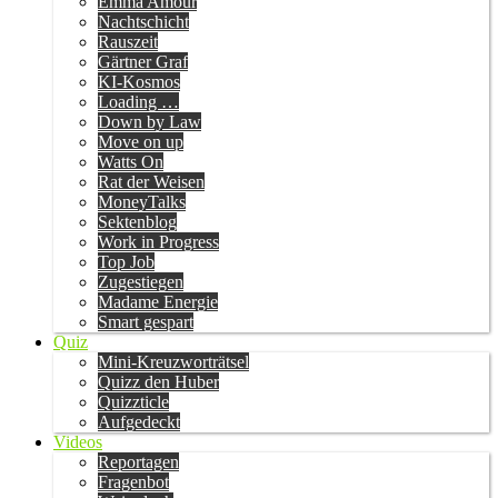
Emma Amour
Nachtschicht
Rauszeit
Gärtner Graf
KI-Kosmos
Loading …
Down by Law
Move on up
Watts On
Rat der Weisen
MoneyTalks
Sektenblog
Work in Progress
Top Job
Zugestiegen
Madame Energie
Smart gespart
Quiz
Mini-Kreuzworträtsel
Quizz den Huber
Quizzticle
Aufgedeckt
Videos
Reportagen
Fragenbot