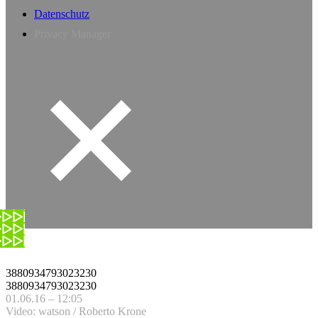
Datenschutz
Privacy Manager
3880934793023230
3880934793023230
01.06.16 – 12:05
Video: watson / Roberto Krone