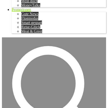
Wein doch
MoneyTalks
Promotionen
Gute News
Flugmodus
Smart gespart
Reise-Glück
Meat & Greet