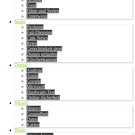
Food
Filme und Serien
Unterwegs
Spass
Picdump
Fail-Dienstag
Cute News
Retro
Gerechtigkeit siegt
Dumm gelaufen
Klischeekanone
Digital
Android
Apple
Google
Microsoft
Hardware-Test
Online-Sicherheit
Wissen
History
Gesundheit
Daten
Karten
Blogs