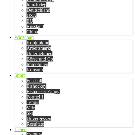
Iran-Krieg
Deutschland
USA
EU
Russland
China
Wirtschaft
Konjunktur
Arbeitsmarkt
Unternehmen
Börse und Co
Immobilien
Konsum
Sport
Fussball
Eishockey
Eismeister Zaugg
Formel 1
Tennis
Velo
Ski
Unvergessen
Resultate
Leben
Gefühle