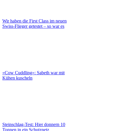
Wir haben die First Class im neuen
Swiss-Flieger getestet – so war es
«Cow Cuddling»: Sabeth war mit
Kühen kuscheln
Steinschlag-Test: Hier donnern 10
Tonnen in ein Schutznetz