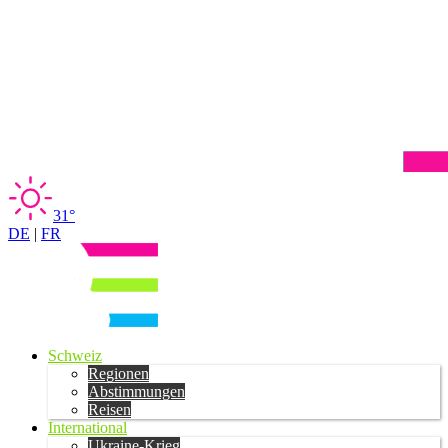
31°
DE
|
FR
Schweiz
Regionen
Abstimmungen
Reisen
International
Ukraine-Krieg