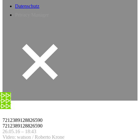
Datenschutz
Privacy Manager
7212389128826590
7212389128826590
26.05.16 – 18:43
Video: watson / Roberto Krone