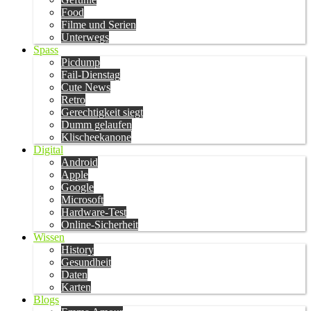
Food
Filme und Serien
Unterwegs
Spass
Picdump
Fail-Dienstag
Cute News
Retro
Gerechtigkeit siegt
Dumm gelaufen
Klischeekanone
Digital
Android
Apple
Google
Microsoft
Hardware-Test
Online-Sicherheit
Wissen
History
Gesundheit
Daten
Karten
Blogs