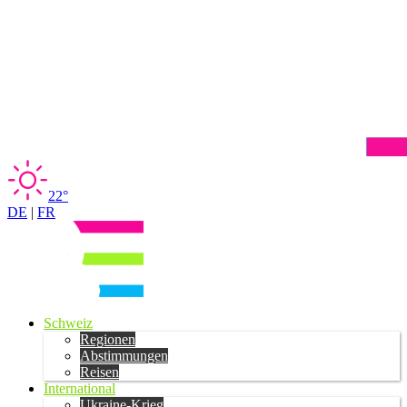
22°
DE
|
FR
Schweiz
Regionen
Abstimmungen
Reisen
International
Ukraine-Krieg