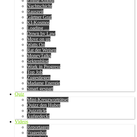
Emma Amour
Nachtschicht
Rauszeit
Gärtner Graf
KI-Kosmos
Loading …
Down by Law
Move on up
Watts On
Rat der Weisen
MoneyTalks
Sektenblog
Work in Progress
Top Job
Zugestiegen
Madame Energie
Smart gespart
Quiz
Mini-Kreuzworträtsel
Quizz den Huber
Quizzticle
Aufgedeckt
Videos
Reportagen
Fragenbot