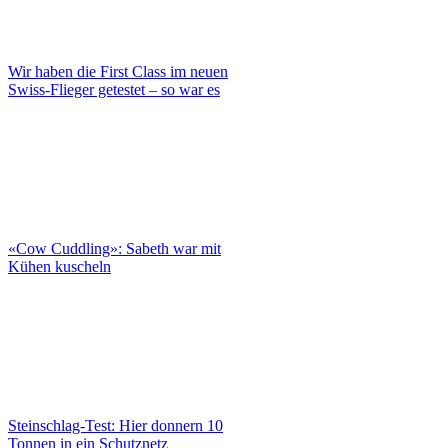
Wir haben die First Class im neuen
Swiss-Flieger getestet – so war es
«Cow Cuddling»: Sabeth war mit
Kühen kuscheln
Steinschlag-Test: Hier donnern 10
Tonnen in ein Schutznetz