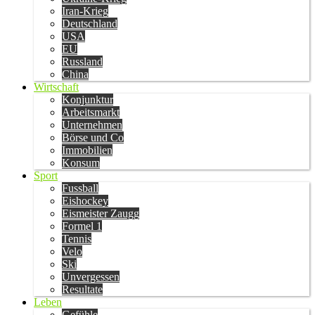
Iran-Krieg
Deutschland
USA
EU
Russland
China
Wirtschaft
Konjunktur
Arbeitsmarkt
Unternehmen
Börse und Co
Immobilien
Konsum
Sport
Fussball
Eishockey
Eismeister Zaugg
Formel 1
Tennis
Velo
Ski
Unvergessen
Resultate
Leben
Gefühle