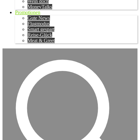
Wein doch
MoneyTalks
Promotionen
Gute News
Flugmodus
Smart gespart
Reise-Glück
Meat & Greet