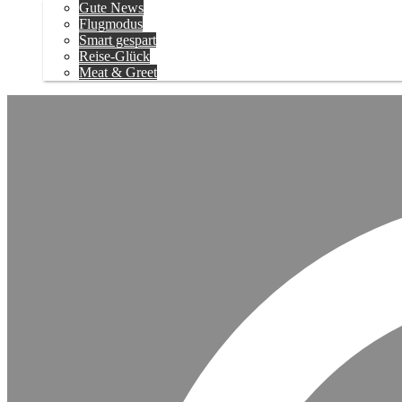
Gute News
Flugmodus
Smart gespart
Reise-Glück
Meat & Greet