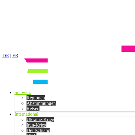
DE
|
FR
Schweiz
Regionen
Abstimmungen
Reisen
International
Ukraine-Krieg
Iran-Krieg
Deutschland