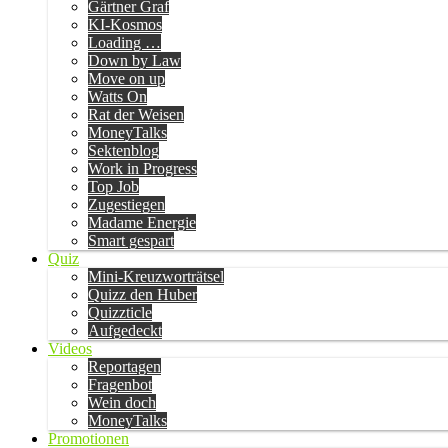
Gärtner Graf
KI-Kosmos
Loading …
Down by Law
Move on up
Watts On
Rat der Weisen
MoneyTalks
Sektenblog
Work in Progress
Top Job
Zugestiegen
Madame Energie
Smart gespart
Quiz
Mini-Kreuzworträtsel
Quizz den Huber
Quizzticle
Aufgedeckt
Videos
Reportagen
Fragenbot
Wein doch
MoneyTalks
Promotionen