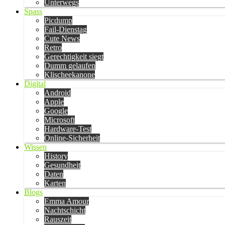
Unterwegs
Spass
Picdump
Fail-Dienstag
Cute News
Retro
Gerechtigkeit siegt
Dumm gelaufen
Klischeekanone
Digital
Android
Apple
Google
Microsoft
Hardware-Test
Online-Sicherheit
Wissen
History
Gesundheit
Daten
Karten
Blogs
Emma Amour
Nachtschicht
Rauszeit