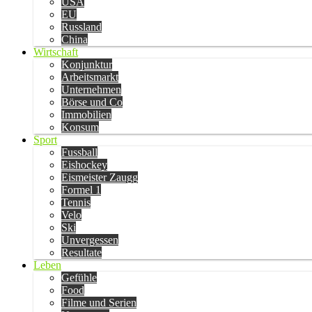
USA
EU
Russland
China
Wirtschaft
Konjunktur
Arbeitsmarkt
Unternehmen
Börse und Co
Immobilien
Konsum
Sport
Fussball
Eishockey
Eismeister Zaugg
Formel 1
Tennis
Velo
Ski
Unvergessen
Resultate
Leben
Gefühle
Food
Filme und Serien