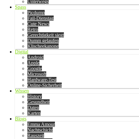
Unterwegs
Spass
Picdump
Fail-Dienstag
Cute News
Retro
Gerechtigkeit siegt
Dumm gelaufen
Klischeekanone
Digital
Android
Apple
Google
Microsoft
Hardware-Test
Online-Sicherheit
Wissen
History
Gesundheit
Daten
Karten
Blogs
Emma Amour
Nachtschicht
Rauszeit