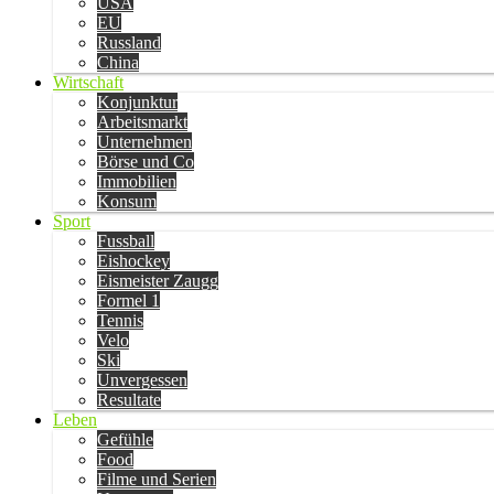
USA
EU
Russland
China
Wirtschaft
Konjunktur
Arbeitsmarkt
Unternehmen
Börse und Co
Immobilien
Konsum
Sport
Fussball
Eishockey
Eismeister Zaugg
Formel 1
Tennis
Velo
Ski
Unvergessen
Resultate
Leben
Gefühle
Food
Filme und Serien