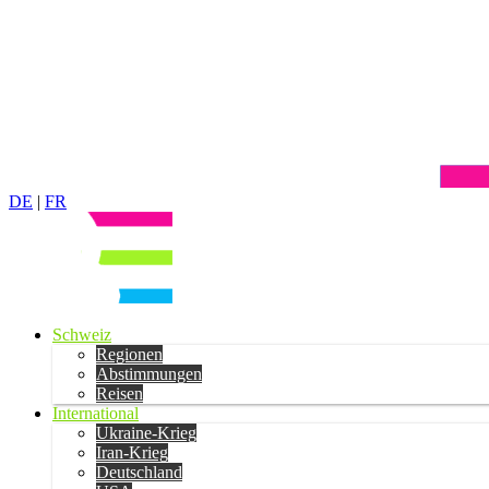
DE
|
FR
Schweiz
Regionen
Abstimmungen
Reisen
International
Ukraine-Krieg
Iran-Krieg
Deutschland