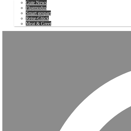
Gute News
Flugmodus
Smart gespart
Reise-Glück
Meat & Greet