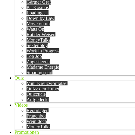
Gärtner Graf
KI-Kosmos
Loading …
Down by Law
Move on up
Watts On
Rat der Weisen
MoneyTalks
Sektenblog
Work in Progress
Top Job
Zugestiegen
Madame Energie
Smart gespart
Quiz
Mini-Kreuzworträtsel
Quizz den Huber
Quizzticle
Aufgedeckt
Videos
Reportagen
Fragenbot
Wein doch
MoneyTalks
Promotionen