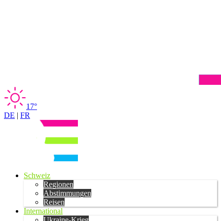
17°
DE
|
FR
Schweiz
Regionen
Abstimmungen
Reisen
International
Ukraine-Krieg