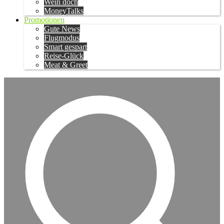
Wein doch
MoneyTalks
Promotionen
Gute News
Flugmodus
Smart gespart
Reise-Glück
Meat & Greet