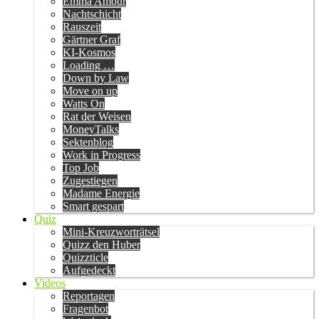
Emma Amour
Nachtschicht
Rauszeit
Gärtner Graf
KI-Kosmos
Loading …
Down by Law
Move on up
Watts On
Rat der Weisen
MoneyTalks
Sektenblog
Work in Progress
Top Job
Zugestiegen
Madame Energie
Smart gespart
Quiz
Mini-Kreuzworträtsel
Quizz den Huber
Quizzticle
Aufgedeckt
Videos
Reportagen
Fragenbot