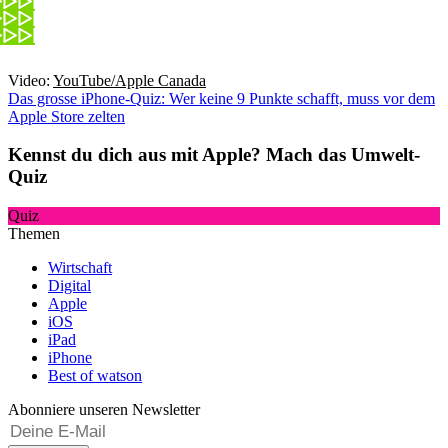
Video:
YouTube/Apple Canada
Das grosse iPhone-Quiz: Wer keine 9 Punkte schafft, muss vor dem
Apple Store zelten
Kennst du dich aus mit Apple? Mach das Umwelt-
Quiz
Quiz
Themen
Wirtschaft
Digital
Apple
iOS
iPad
iPhone
Best of watson
Abonniere unseren Newsletter