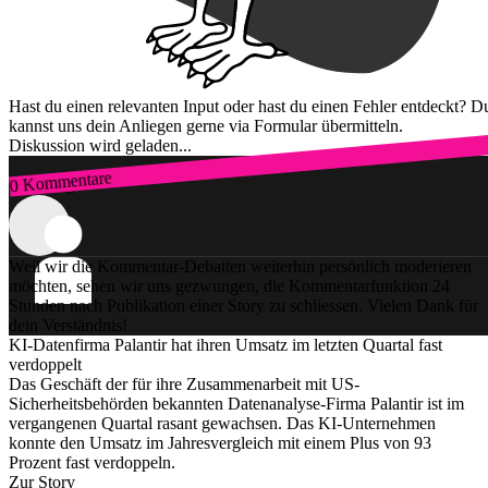
Hast du einen relevanten Input oder hast du einen Fehler entdeckt? D
kannst uns dein Anliegen gerne via Formular übermitteln.
Diskussion wird geladen...
0 Kommentare
Zum Login
Weil wir die Kommentar-Debatten weiterhin persönlich moderieren
möchten, sehen wir uns gezwungen, die Kommentarfunktion 24
Stunden nach Publikation einer Story zu schliessen. Vielen Dank für
dein Verständnis!
KI-Datenfirma Palantir hat ihren Umsatz im letzten Quartal fast
verdoppelt
Das Geschäft der für ihre Zusammenarbeit mit US-
Sicherheitsbehörden bekannten Datenanalyse-Firma Palantir ist im
vergangenen Quartal rasant gewachsen. Das KI-Unternehmen
konnte den Umsatz im Jahresvergleich mit einem Plus von 93
Prozent fast verdoppeln.
Zur Story