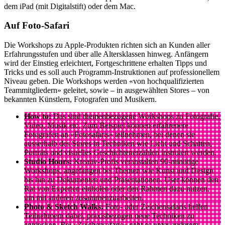
dem iPad (mit Digitalstift) oder dem Mac.
Auf Foto-Safari
Die Workshops zu Apple-Produkten richten sich an Kunden aller
Erfahrungsstufen und über alle Altersklassen hinweg. Anfängern
wird der Einstieg erleichtert, Fortgeschrittene erhalten Tipps und
Tricks und es soll auch Programm-Instruktionen auf professionellem
Niveau geben. Die Workshops werden «von hochqualifizierten
Teammitgliedern» geleitet, sowie – in ausgewählten Stores – von
bekannten Künstlern, Fotografen und Musikern.
How to:
Das sind themenbezogene Workshops zu Fotografie,
Video, Musik etc. Zum Beispiel können erfahrenere
Fotografen an «Fotosafaris» teilnehmen, bei denen sie
ausserhalb des Stores in Techniken wie Licht und Schatten,
Porträts und visuelles Geschichtenerzählen instruiert werden.
Studio Hours:
Kreativ-Profis veranstalten 90-minütige
Workshops, angefangen bei Themen wie Kunst und Design
bis hin zu Dokumenten und Präsentationen. User können den
Rat von Experten einholen oder den Rahmen dazu nutzen,
um mit anderen zusammenzuarbeiten.
Photo & Sketch Walks:
Foto- oder Zeichensafaris helfen
Teilnehmern dabei, praxisbezogen neue Techniken zu
entdecken. Bei «Zeichensafaris» geht es unter anderem