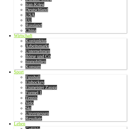
Iran-Krieg
Deutschland
USA
EU
Russland
China
Wirtschaft
Konjunktur
Arbeitsmarkt
Unternehmen
Börse und Co
Immobilien
Konsum
Sport
Fussball
Eishockey
Eismeister Zaugg
Formel 1
Tennis
Velo
Ski
Unvergessen
Resultate
Leben
Gefühle