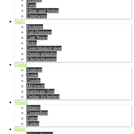
Food
Filme und Serien
Unterwegs
Spass
Picdump
Fail-Dienstag
Cute News
Retro
Gerechtigkeit siegt
Dumm gelaufen
Klischeekanone
Digital
Android
Apple
Google
Microsoft
Hardware-Test
Online-Sicherheit
Wissen
History
Gesundheit
Daten
Karten
Blogs