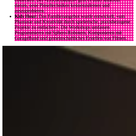
darum, neue Pinseltechniken kennenzulernen und
auszuprobieren.
Kids Hour:
Das Familienangebot wurde entwickelt, «um
Phantasie und Kreativität durch spielerische, praxisbezogene
Projekte zu entfachen». Die Workshops umfassen
Programmieren mit Sphero-Robotern, Komponieren mit
GarageBand und gemeinschaftliches Erstellen von Filmen.