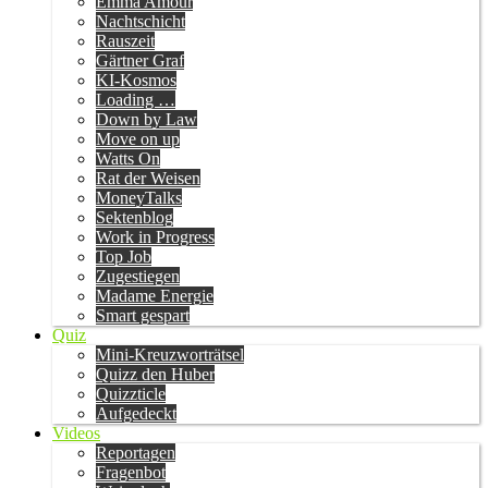
Emma Amour
Nachtschicht
Rauszeit
Gärtner Graf
KI-Kosmos
Loading …
Down by Law
Move on up
Watts On
Rat der Weisen
MoneyTalks
Sektenblog
Work in Progress
Top Job
Zugestiegen
Madame Energie
Smart gespart
Quiz
Mini-Kreuzworträtsel
Quizz den Huber
Quizzticle
Aufgedeckt
Videos
Reportagen
Fragenbot