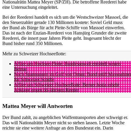
Nationalrätin Mattea Meyer (SP/ZH). Die betroffene Reederei habe
eine Untersuchung eingeleitet.
Bei der Reederei handelt es sich um die Westschweizer Massoel, die
den Steuerzahler gerade 130 Millionen kostete: Soviel Geld muss
der Bund als Bürge für acht Pleite-Schiffe von Massoel einwerfen.
Das ist nach der Enzian-Reederei von Hansjürg Grunder die zweite
Reederei, die innert paar Jahren Pleite geht. Insgesamt blecht der
Bund bisher rund 350 Millionen.
Mehr zu Schweizer Hochseeflotte:
Äffäre um Hochsee-Flotte: Bundesanwalt ermittelt wegen
Betrug
Nach Spannungen im Golf von Oman: Bund prüft Massnahme
für Schweizer Schiffe
Affäre um Schweizer Hochseeflotte: Berner Justiz erhebt
Anklage gegen 66-jährigen Reeder
Mattea Meyer will Antworten
Der Bund zahlt, zu angeblichen Waffentransporten aber schweigt er.
Das will Nationalrätin Meyer nicht so stehen lassen. Letzte Woche
reichte sie eine weitere Anfrage an den Bundesrat ein. Darin