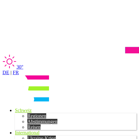
30°
DE
|
FR
Schweiz
Regionen
Abstimmungen
Reisen
International
Ukraine-Krieg