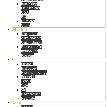
Iran-Krieg
Deutschland
USA
EU
Russland
China
Wirtschaft
Konjunktur
Arbeitsmarkt
Unternehmen
Börse und Co
Immobilien
Konsum
Sport
Fussball
Eishockey
Eismeister Zaugg
Formel 1
Tennis
Velo
Ski
Unvergessen
Resultate
Leben
Gefühle