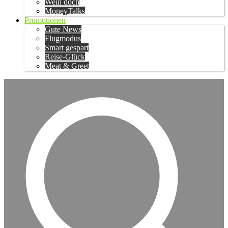
Wein doch
MoneyTalks
Promotionen
Gute News
Flugmodus
Smart gespart
Reise-Glück
Meat & Greet