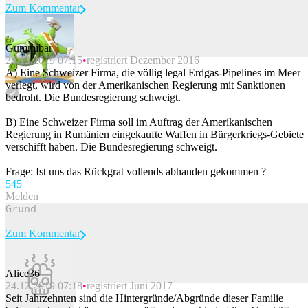
Zum Kommentar
Gummibär
24.12.2019 07:15
registriert Dezember 2016
Beitrag melden
A) Eine Schweizer Firma, die völlig legal Erdgas-Pipelines im Meer
verlegt, wird von der Amerikanischen Regierung mit Sanktionen
bedroht. Die Bundesregierung schweigt.
B) Eine Schweizer Firma soll im Auftrag der Amerikanischen
Regierung in Rumänien eingekaufte Waffen in Bürgerkriegs-Gebiete
verschifft haben. Die Bundesregierung schweigt.
Frage: Ist uns das Rückgrat vollends abhanden gekommen ?
54
5
Melden
Zum Kommentar
Alice36
24.12.2019 07:18
registriert Juni 2017
Beitrag melden
Seit Jahrzehnten sind die Hintergründe/Abgründe dieser Familie