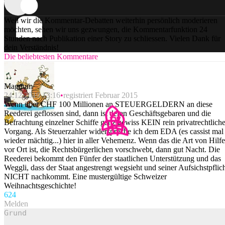
Weil wir die Kommentar-Debatten weiterhin persönlich moderieren
möchten, sehen wir uns gezwungen, die Kommentarfunktion 24
Stunden nach Publikation einer Story zu schliessen. Vielen Dank für
dein Verständnis!
Die beliebtesten Kommentare
Magnum
24.12.2019 13:16
registriert Februar 2015
Wenn über CHF 100 Millionen an STEUERGELDERN an diese
Reederei geflossen sind, dann ist deren Geschäftsgebaren und die
Befrachtung einzelner Schiffe ganz gewiss KEIN rein privatrechtliche
Vorgang. Als Steuerzahler widerspreche ich dem EDA (es cassist mal
wieder mächtig...) hier in aller Vehemenz. Wenn das die Art von Hilfe
vor Ort ist, die Rechtsbürgerlichen vorschwebt, dann gut Nacht. Die
Reederei bekommt den Fünfer der staatlichen Unterstützung und das
Weggli, dass der Staat angestrengt wegsieht und seiner Aufsichstpflic
NICHT nachkommt. Eine mustergültige Schweizer
Weihnachtsgeschichte!
62
4
Melden