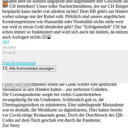
bekannt aber sie können ungeprüft und ungehindert ihre Geschäfte au
der CH betreiben? Unser toller Nachrichtendienst, der nur CH Bürger
bespitzeln kann merkt von alledem nichts? Dem BR geht's am Hinter
vorbei solange nur der Rubel rollt. Plötzlich sind unsere angeblichen
Kernkompetenzen wie Humanität oder Neutralität nichts mehr wert
nur weil es etwas Geld abzuholen gibt? Das "Erfolgsmodell" CH hat
schon immer so funktioniert und wird sich auch nie ändern, da nützen
auch Anfragen nichts.🤢🤮
38
3
Melden
Zum Kommentar
15
Alle Kommentare anzeigen
Diese bekannte Restaurantkette bringt gedruckte Menükarten zurück
Eine grosse Schweizer Gastronomiefirma denkt um. Anstatt via QR-
Codes und Smartphones sollen die Gäste wieder eine gedruckte
Beitrag melden
Menükarte in den Händen halten – aus mehreren Gründen.
Die Coronapandemie sorgte bei vielen Gastrobetrieben
zwangsläufig für ein Umdenken. Schliesslich galt es, die
Übertragungsrisiken zu minimieren. Eine naheliegende Massnahme
war es deshalb, die Menükarte zu digitalisieren. Dies hatten bereits
vor Covid einige Restaurants getan. Doch der Durchbruch des QR-
Codes auf dem Tisch geschah erst durch die Pandemie.
Zur Story