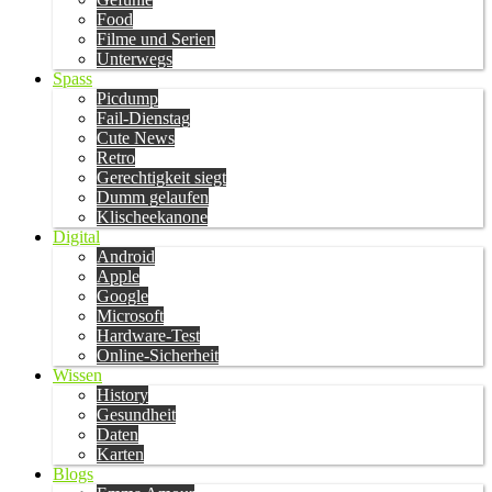
Food
Filme und Serien
Unterwegs
Spass
Picdump
Fail-Dienstag
Cute News
Retro
Gerechtigkeit siegt
Dumm gelaufen
Klischeekanone
Digital
Android
Apple
Google
Microsoft
Hardware-Test
Online-Sicherheit
Wissen
History
Gesundheit
Daten
Karten
Blogs