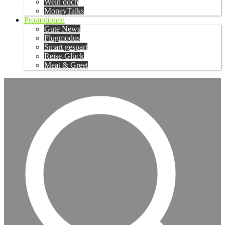
Wein doch
MoneyTalks
Promotionen
Gute News
Flugmodus
Smart gespart
Reise-Glück
Meat & Greet