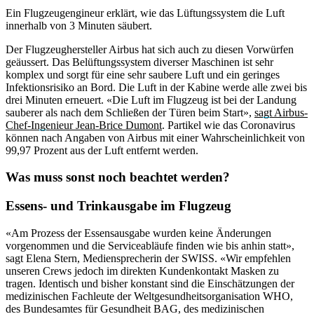
Ein Flugzeugengineur erklärt, wie das Lüftungssystem die Luft
innerhalb von 3 Minuten säubert.
Der Flugzeughersteller Airbus hat sich auch zu diesen Vorwürfen
geäussert. Das Belüftungssystem diverser Maschinen ist sehr
komplex und sorgt für eine sehr saubere Luft und ein geringes
Infektionsrisiko an Bord. Die Luft in der Kabine werde alle zwei bis
drei Minuten erneuert. «Die Luft im Flugzeug ist bei der Landung
sauberer als nach dem Schließen der Türen beim Start»,
sagt Airbus-
Chef-Ingenieur Jean-Brice Dumont
. Partikel wie das Coronavirus
können nach Angaben von Airbus mit einer Wahrscheinlichkeit von
99,97 Prozent aus der Luft entfernt werden.
Was muss sonst noch beachtet werden?
Essens- und Trinkausgabe im Flugzeug
«Am Prozess der Essensausgabe wurden keine Änderungen
vorgenommen und die Serviceabläufe finden wie bis anhin statt»,
sagt Elena Stern, Mediensprecherin der SWISS. «Wir empfehlen
unseren Crews jedoch im direkten Kundenkontakt Masken zu
tragen. Identisch und bisher konstant sind die Einschätzungen der
medizinischen Fachleute der Weltgesundheitsorganisation WHO,
des Bundesamtes für Gesundheit BAG, des medizinischen