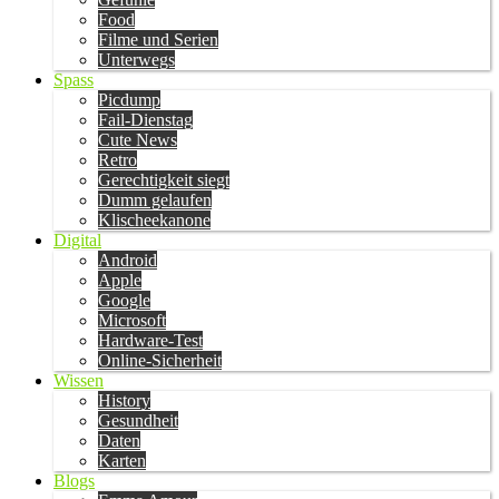
Food
Filme und Serien
Unterwegs
Spass
Picdump
Fail-Dienstag
Cute News
Retro
Gerechtigkeit siegt
Dumm gelaufen
Klischeekanone
Digital
Android
Apple
Google
Microsoft
Hardware-Test
Online-Sicherheit
Wissen
History
Gesundheit
Daten
Karten
Blogs