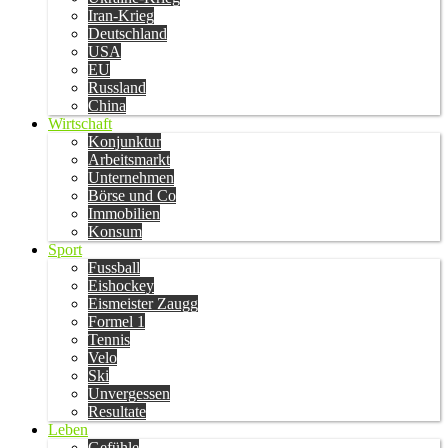
Iran-Krieg
Deutschland
USA
EU
Russland
China
Wirtschaft
Konjunktur
Arbeitsmarkt
Unternehmen
Börse und Co
Immobilien
Konsum
Sport
Fussball
Eishockey
Eismeister Zaugg
Formel 1
Tennis
Velo
Ski
Unvergessen
Resultate
Leben
Gefühle