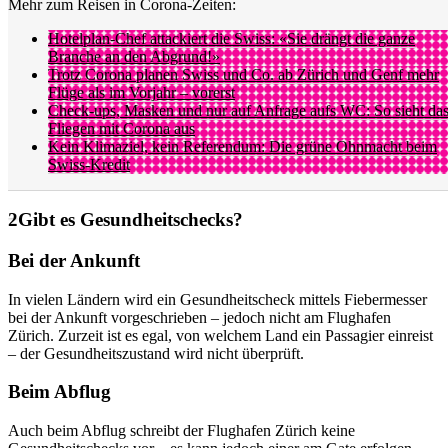
Mehr zum Reisen in Corona-Zeiten:
Hotelplan-Chef attackiert die Swiss: «Sie drängt die ganze
Branche an den Abgrund!»
Trotz Corona planen Swiss und Co. ab Zürich und Genf mehr
Flüge als im Vorjahr – vorerst
Check-ups, Masken und nur auf Anfrage aufs WC: So sieht da
Fliegen mit Corona aus
Kein Klimaziel, kein Referendum: Die grüne Ohnmacht beim
Swiss-Kredit
Gibt es Gesundheitschecks?
Bei der Ankunft
In vielen Ländern wird ein Gesundheitscheck mittels Fiebermesser
bei der Ankunft vorgeschrieben – jedoch nicht am Flughafen
Zürich. Zurzeit ist es egal, von welchem Land ein Passagier einreist
– der Gesundheitszustand wird nicht überprüft.
Beim Abflug
Auch beim Abflug schreibt der Flughafen Zürich keine