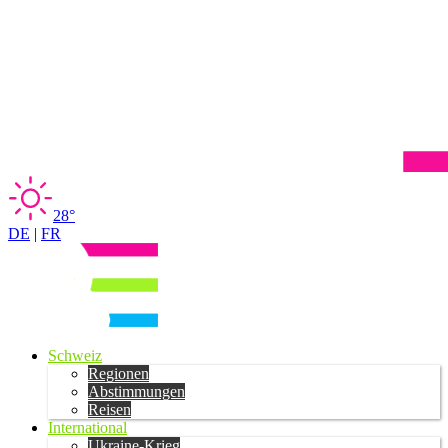
28°
DE
|
FR
Schweiz
Regionen
Abstimmungen
Reisen
International
Ukraine-Krieg