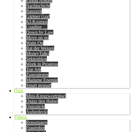
Emma Amour
Nachtschicht
Rauszeit
Gärtner Graf
KI-Kosmos
Loading …
Down by Law
Move on up
Watts On
Rat der Weisen
MoneyTalks
Sektenblog
Work in Progress
Top Job
Zugestiegen
Madame Energie
Smart gespart
Quiz
Mini-Kreuzworträtsel
Quizz den Huber
Quizzticle
Aufgedeckt
Videos
Reportagen
Fragenbot