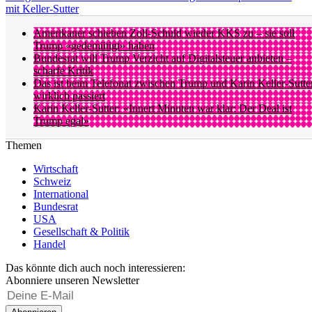
mit Keller-Sutter
Amerikaner schieben Zoll-Schuld wieder KKS zu – sie soll
Trump «gedemütigt» haben
Bundesrat will Trump Verzicht auf Digitalsteuer anbieten –
scharfe Kritik
Das ist beim Telefonat zwischen Trump und Karin Keller-Sutte
wirklich passiert
Karin Keller-Sutter: «Innert Minuten war klar: Der Deal ist
Trump egal»
Themen
Wirtschaft
Schweiz
International
Bundesrat
USA
Gesellschaft & Politik
Handel
Das könnte dich auch noch interessieren:
Abonniere unseren Newsletter