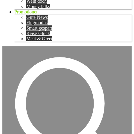
Wein doch
MoneyTalks
Promotionen
Gute News
Flugmodus
Smart gespart
Reise-Glück
Meat & Greet