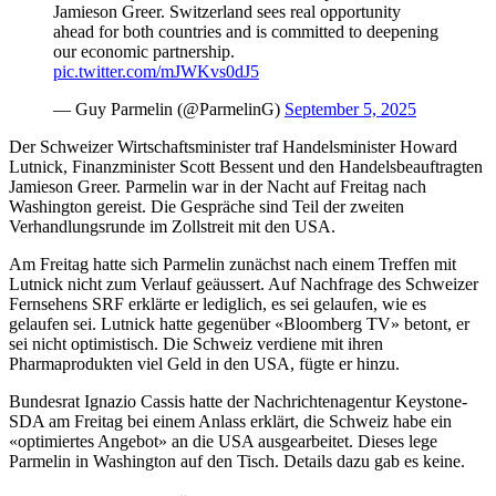
Jamieson Greer. Switzerland sees real opportunity
ahead for both countries and is committed to deepening
our economic partnership.
pic.twitter.com/mJWKvs0dJ5
— Guy Parmelin (@ParmelinG)
September 5, 2025
Der Schweizer Wirtschaftsminister traf Handelsminister Howard
Lutnick, Finanzminister Scott Bessent und den Handelsbeauftragten
Jamieson Greer. Parmelin war in der Nacht auf Freitag nach
Washington gereist. Die Gespräche sind Teil der zweiten
Verhandlungsrunde im Zollstreit mit den USA.
Am Freitag hatte sich Parmelin zunächst nach einem Treffen mit
Lutnick nicht zum Verlauf geäussert. Auf Nachfrage des Schweizer
Fernsehens SRF erklärte er lediglich, es sei gelaufen, wie es
gelaufen sei. Lutnick hatte gegenüber «Bloomberg TV» betont, er
sei nicht optimistisch. Die Schweiz verdiene mit ihren
Pharmaprodukten viel Geld in den USA, fügte er hinzu.
Bundesrat Ignazio Cassis hatte der Nachrichtenagentur Keystone-
SDA am Freitag bei einem Anlass erklärt, die Schweiz habe ein
«optimiertes Angebot» an die USA ausgearbeitet. Dieses lege
Parmelin in Washington auf den Tisch. Details dazu gab es keine.