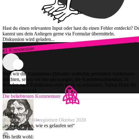
Hast du einen relevanten Input oder hast du einen Fehler entdeckt? D
kannst uns dein Anliegen gerne via Formular übermitteln.
Diskussion wird geladen...
61 Kommentare
Zum Login
Weil wir die Kommentar-Debatten weiterhin persönlich moderieren
möchten, sehen wir uns gezwungen, die Kommentarfunktion 24
Stunden nach Publikation einer Story zu schliessen. Vielen Dank für
dein Verständnis!
Die beliebtesten Kommentare
Haarspalter
06.09.2025 07:04
registriert Oktober 2020
„es sei gelaufen, wie es gelaufen sei“
Das heißt wohl: