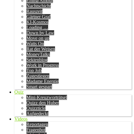
Emma Amour
Nachtschicht
Rauszeit
Gärtner Graf
KI-Kosmos
Loading …
Down by Law
Move on up
Watts On
Rat der Weisen
MoneyTalks
Sektenblog
Work in Progress
Top Job
Zugestiegen
Madame Energie
Smart gespart
Quiz
Mini-Kreuzworträtsel
Quizz den Huber
Quizzticle
Aufgedeckt
Videos
Reportagen
Fragenbot