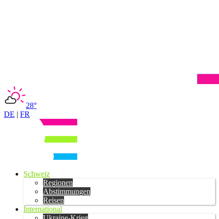
28°
DE
|
FR
Schweiz
Regionen
Abstimmungen
Reisen
International
Ukraine-Krieg