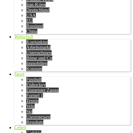
Iran-Krieg
Deutschland
USA
EU
Russland
China
Wirtschaft
Konjunktur
Arbeitsmarkt
Unternehmen
Börse und Co
Immobilien
Konsum
Sport
Fussball
Eishockey
Eismeister Zaugg
Formel 1
Tennis
Velo
Ski
Unvergessen
Resultate
Leben
Gefühle