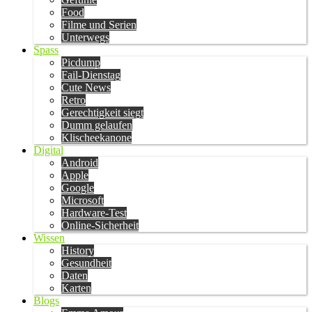
Food
Filme und Serien
Unterwegs
Spass
Picdump
Fail-Dienstag
Cute News
Retro
Gerechtigkeit siegt
Dumm gelaufen
Klischeekanone
Digital
Android
Apple
Google
Microsoft
Hardware-Test
Online-Sicherheit
Wissen
History
Gesundheit
Daten
Karten
Blogs