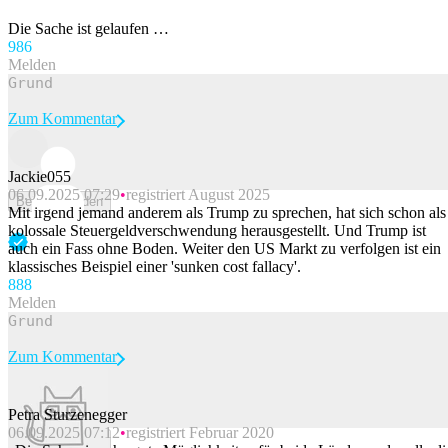
Die Sache ist gelaufen …
98
6
Melden
Zum Kommentar
Jackie055
06.09.2025 07:29
registriert August 2025
Beitrag melden
Mit irgend jemand anderem als Trump zu sprechen, hat sich schon als
kolossale Steuergeldverschwendung herausgestellt. Und Trump ist
auch ein Fass ohne Boden. Weiter den US Markt zu verfolgen ist ein
klassisches Beispiel einer 'sunken cost fallacy'.
88
8
Melden
Zum Kommentar
Petra Sturzenegger
06.09.2025 07:12
registriert Februar 2020
Beitrag melden