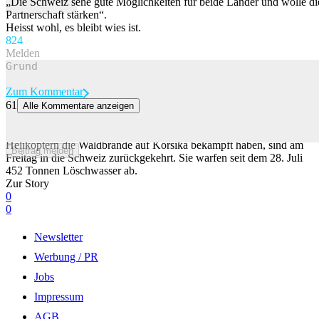
„Die Schweiz sehe gute Möglichkeiten für beide Länder und wolle di
Partnerschaft stärken“.
Heisst wohl, es bleibt wies ist.
82
4
Melden
Zum Kommentar
61
Alle Kommentare anzeigen
Schweizer Armee schliesst Löscheinsatz auf Korsika ab
22 Einsatzkräfte der Schweizer Armee, die mit drei Super-Puma-
Helikoptern die Waldbrände auf Korsika bekämpft haben, sind am
Beitrag melden
Freitag in die Schweiz zurückgekehrt. Sie warfen seit dem 28. Juli
452 Tonnen Löschwasser ab.
Zur Story
0
0
Newsletter
Werbung / PR
Jobs
Impressum
AGB