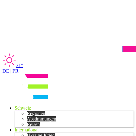
31°
DE
|
FR
Schweiz
Regionen
Abstimmungen
Reisen
International
Ukraine-Krieg