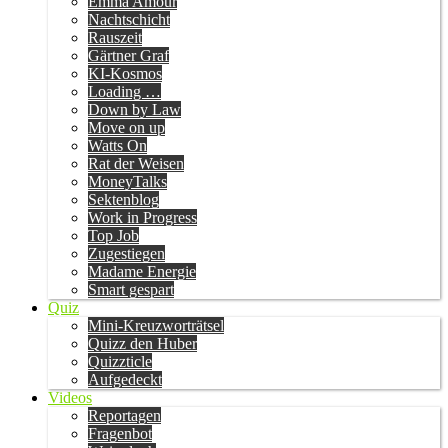
Emma Amour
Nachtschicht
Rauszeit
Gärtner Graf
KI-Kosmos
Loading …
Down by Law
Move on up
Watts On
Rat der Weisen
MoneyTalks
Sektenblog
Work in Progress
Top Job
Zugestiegen
Madame Energie
Smart gespart
Quiz
Mini-Kreuzworträtsel
Quizz den Huber
Quizzticle
Aufgedeckt
Videos
Reportagen
Fragenbot