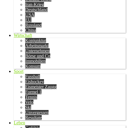
Iran-Krieg
Deutschland
USA
EU
Russland
China
Wirtschaft
Konjunktur
Arbeitsmarkt
Unternehmen
Börse und Co
Immobilien
Konsum
Sport
Fussball
Eishockey
Eismeister Zaugg
Formel 1
Tennis
Velo
Ski
Unvergessen
Resultate
Leben
Gefühle