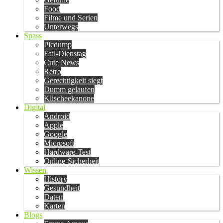
Food
Filme und Serien
Unterwegs
Spass
Picdump
Fail-Dienstag
Cute News
Retro
Gerechtigkeit siegt
Dumm gelaufen
Klischeekanone
Digital
Android
Apple
Google
Microsoft
Hardware-Test
Online-Sicherheit
Wissen
History
Gesundheit
Daten
Karten
Blogs