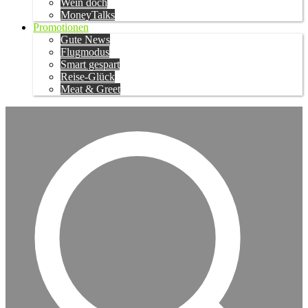
Wein doch
MoneyTalks
Promotionen
Gute News
Flugmodus
Smart gespart
Reise-Glück
Meat & Greet