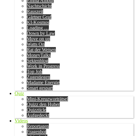
Emma Amour
Nachtschicht
Rauszeit
Gärtner Graf
KI-Kosmos
Loading …
Down by Law
Move on up
Watts On
Rat der Weisen
MoneyTalks
Sektenblog
Work in Progress
Top Job
Zugestiegen
Madame Energie
Smart gespart
Quiz
Mini-Kreuzworträtsel
Quizz den Huber
Quizzticle
Aufgedeckt
Videos
Reportagen
Fragenbot