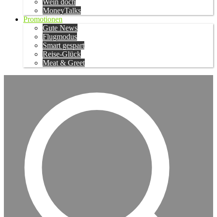
Wein doch
MoneyTalks
Promotionen
Gute News
Flugmodus
Smart gespart
Reise-Glück
Meat & Greet