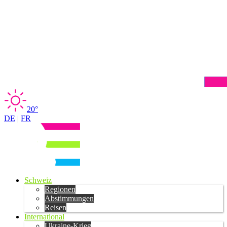
20°
DE
|
FR
Schweiz
Regionen
Abstimmungen
Reisen
International
Ukraine-Krieg