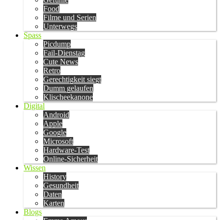
Food
Filme und Serien
Unterwegs
Spass
Picdump
Fail-Dienstag
Cute News
Retro
Gerechtigkeit siegt
Dumm gelaufen
Klischeekanone
Digital
Android
Apple
Google
Microsoft
Hardware-Test
Online-Sicherheit
Wissen
History
Gesundheit
Daten
Karten
Blogs