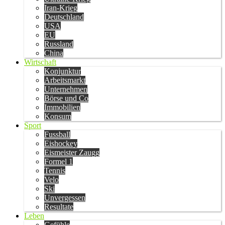
Iran-Krieg
Deutschland
USA
EU
Russland
China
Wirtschaft
Konjunktur
Arbeitsmarkt
Unternehmen
Börse und Co
Immobilien
Konsum
Sport
Fussball
Eishockey
Eismeister Zaugg
Formel 1
Tennis
Velo
Ski
Unvergessen
Resultate
Leben
Gefühle