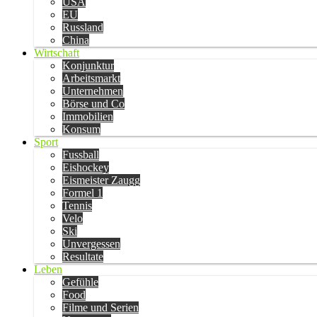
USA
EU
Russland
China
Wirtschaft
Konjunktur
Arbeitsmarkt
Unternehmen
Börse und Co
Immobilien
Konsum
Sport
Fussball
Eishockey
Eismeister Zaugg
Formel 1
Tennis
Velo
Ski
Unvergessen
Resultate
Leben
Gefühle
Food
Filme und Serien