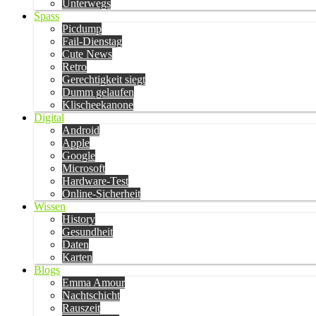
Unterwegs
Spass
Picdump
Fail-Dienstag
Cute News
Retro
Gerechtigkeit siegt
Dumm gelaufen
Klischeekanone
Digital
Android
Apple
Google
Microsoft
Hardware-Test
Online-Sicherheit
Wissen
History
Gesundheit
Daten
Karten
Blogs
Emma Amour
Nachtschicht
Rauszeit