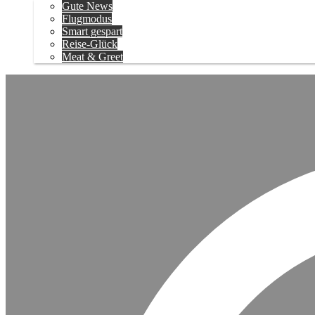
Gute News
Flugmodus
Smart gespart
Reise-Glück
Meat & Greet