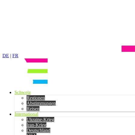
DE
|
FR
Schweiz
Regionen
Abstimmungen
Reisen
International
Ukraine-Krieg
Iran-Krieg
Deutschland