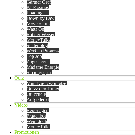
Gärtner Graf
KI-Kosmos
Loading …
Down by Law
Move on up
Watts On
Rat der Weisen
MoneyTalks
Sektenblog
Work in Progress
Top Job
Zugestiegen
Madame Energie
Smart gespart
Quiz
Mini-Kreuzworträtsel
Quizz den Huber
Quizzticle
Aufgedeckt
Videos
Reportagen
Fragenbot
Wein doch
MoneyTalks
Promotionen