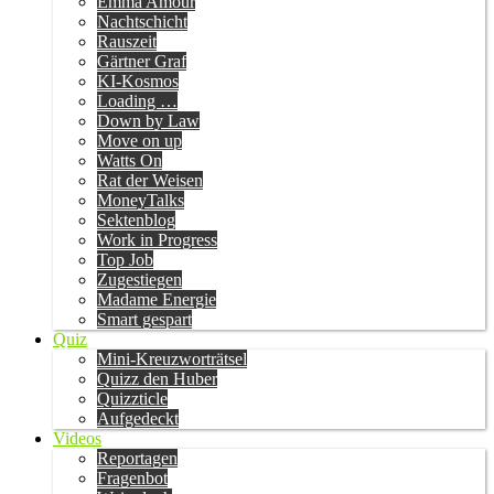
Emma Amour
Nachtschicht
Rauszeit
Gärtner Graf
KI-Kosmos
Loading …
Down by Law
Move on up
Watts On
Rat der Weisen
MoneyTalks
Sektenblog
Work in Progress
Top Job
Zugestiegen
Madame Energie
Smart gespart
Quiz
Mini-Kreuzworträtsel
Quizz den Huber
Quizzticle
Aufgedeckt
Videos
Reportagen
Fragenbot