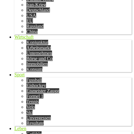
Iran-Krieg
Deutschland
USA
EU
Russland
China
Wirtschaft
Konjunktur
Arbeitsmarkt
Unternehmen
Börse und Co
Immobilien
Konsum
Sport
Fussball
Eishockey
Eismeister Zaugg
Formel 1
Tennis
Velo
Ski
Unvergessen
Resultate
Leben
Gefühle