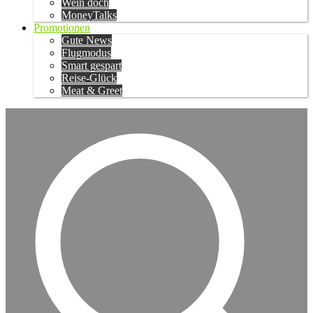
Wein doch
MoneyTalks
Promotionen
Gute News
Flugmodus
Smart gespart
Reise-Glück
Meat & Greet