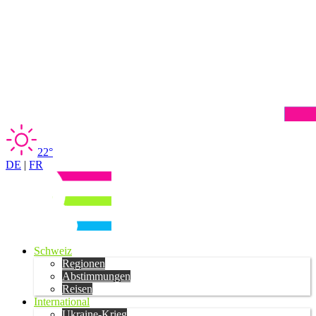
22°
DE
|
FR
Schweiz
Regionen
Abstimmungen
Reisen
International
Ukraine-Krieg