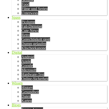
Food
Filme und Serien
Unterwegs
Spass
Picdump
Fail-Dienstag
Cute News
Retro
Gerechtigkeit siegt
Dumm gelaufen
Klischeekanone
Digital
Android
Apple
Google
Microsoft
Hardware-Test
Online-Sicherheit
Wissen
History
Gesundheit
Daten
Karten
Blogs