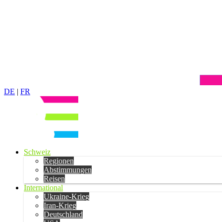
DE
|
FR
Schweiz
Regionen
Abstimmungen
Reisen
International
Ukraine-Krieg
Iran-Krieg
Deutschland