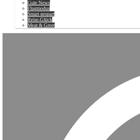
Gute News
Flugmodus
Smart gespart
Reise-Glück
Meat & Greet