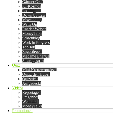
Gärtner Graf
KI-Kosmos
Loading …
Down by Law
Move on up
Watts On
Rat der Weisen
MoneyTalks
Sektenblog
Work in Progress
Top Job
Zugestiegen
Madame Energie
Smart gespart
Quiz
Mini-Kreuzworträtsel
Quizz den Huber
Quizzticle
Aufgedeckt
Videos
Reportagen
Fragenbot
Wein doch
MoneyTalks
Promotionen