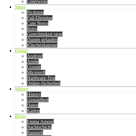
Unterwegs
Spass
Picdump
Fail-Dienstag
Cute News
Retro
Gerechtigkeit siegt
Dumm gelaufen
Klischeekanone
Digital
Android
Apple
Google
Microsoft
Hardware-Test
Online-Sicherheit
Wissen
History
Gesundheit
Daten
Karten
Blogs
Emma Amour
Nachtschicht
Rauszeit