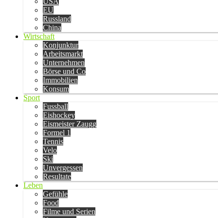
USA
EU
Russland
China
Wirtschaft
Konjunktur
Arbeitsmarkt
Unternehmen
Börse und Co
Immobilien
Konsum
Sport
Fussball
Eishockey
Eismeister Zaugg
Formel 1
Tennis
Velo
Ski
Unvergessen
Resultate
Leben
Gefühle
Food
Filme und Serien