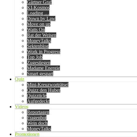
Gärtner Graf
KI-Kosmos
Loading …
Down by Law
Move on up
Watts On
Rat der Weisen
MoneyTalks
Sektenblog
Work in Progress
Top Job
Zugestiegen
Madame Energie
Smart gespart
Quiz
Mini-Kreuzworträtsel
Quizz den Huber
Quizzticle
Aufgedeckt
Videos
Reportagen
Fragenbot
Wein doch
MoneyTalks
Promotionen