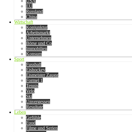
USA
EU
Russland
China
Wirtschaft
Konjunktur
Arbeitsmarkt
Unternehmen
Börse und Co
Immobilien
Konsum
Sport
Fussball
Eishockey
Eismeister Zaugg
Formel 1
Tennis
Velo
Ski
Unvergessen
Resultate
Leben
Gefühle
Food
Filme und Serien