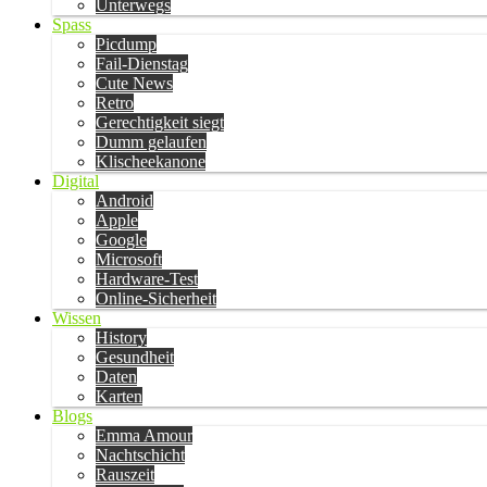
Unterwegs
Spass
Picdump
Fail-Dienstag
Cute News
Retro
Gerechtigkeit siegt
Dumm gelaufen
Klischeekanone
Digital
Android
Apple
Google
Microsoft
Hardware-Test
Online-Sicherheit
Wissen
History
Gesundheit
Daten
Karten
Blogs
Emma Amour
Nachtschicht
Rauszeit