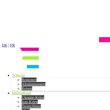
DE
|
FR
Schweiz
Regionen
Abstimmungen
Reisen
International
Ukraine-Krieg
Iran-Krieg
Deutschland