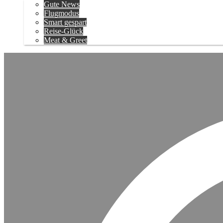
Gute News
Flugmodus
Smart gespart
Reise-Glück
Meat & Greet