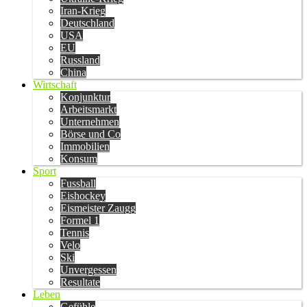
Iran-Krieg
Deutschland
USA
EU
Russland
China
Wirtschaft
Konjunktur
Arbeitsmarkt
Unternehmen
Börse und Co
Immobilien
Konsum
Sport
Fussball
Eishockey
Eismeister Zaugg
Formel 1
Tennis
Velo
Ski
Unvergessen
Resultate
Leben
Gefühle