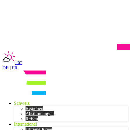
26°
DE
|
FR
Schweiz
Regionen
Abstimmungen
Reisen
International
Ukraine-Krieg