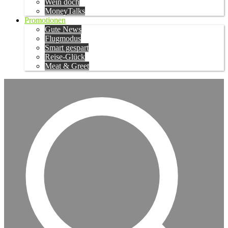
Wein doch
MoneyTalks
Promotionen
Gute News
Flugmodus
Smart gespart
Reise-Glück
Meat & Greet