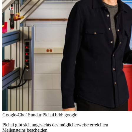
Google-Chef Sundar Pichai.
bild: google
Pichai gibt sich angesichts des möglicherweise erreichten
Meilensteins
bescheiden
.