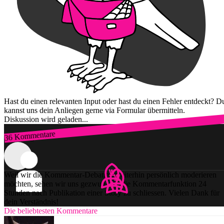
Hast du einen relevanten Input oder hast du einen Fehler entdeckt? D
kannst uns dein Anliegen gerne via Formular übermitteln.
Diskussion wird geladen...
36 Kommentare
Zum Login
Weil wir die Kommentar-Debatten weiterhin persönlich moderieren
möchten, sehen wir uns gezwungen, die Kommentarfunktion 24
Stunden nach Publikation einer Story zu schliessen. Vielen Dank für
dein Verständnis!
Die beliebtesten Kommentare