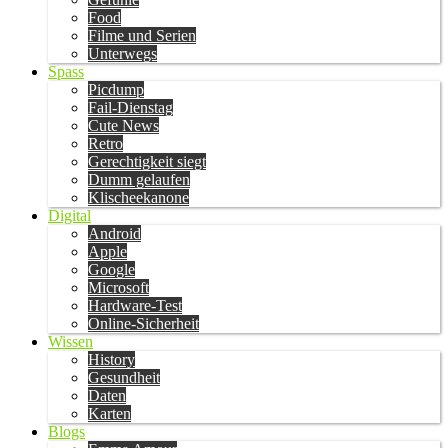
Food
Filme und Serien
Unterwegs
Spass
Picdump
Fail-Dienstag
Cute News
Retro
Gerechtigkeit siegt
Dumm gelaufen
Klischeekanone
Digital
Android
Apple
Google
Microsoft
Hardware-Test
Online-Sicherheit
Wissen
History
Gesundheit
Daten
Karten
Blogs