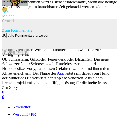
In ein paar Jahrzehnten wird es sicher "interessant", wenn alle heutig
Verschlüsselungen in brauchbarer Zeit geknackt werden können ...
129
8
Melden
Zum Kommentar
36
Alle Kommentare anzeigen
Diese neue App soll deinen Hund vor Gefahren schützen
Die App «Schorsch» warnt Hundebesitzer in Echtzeit vor Gefahren
für ihre Vierbeiner. Wie sie funktioniert und ab wann sie zur
Beitrag melden
Verfügung steht.
Ob Schiesslärm, Giftköder, Feuerwerk oder Blaualgen: Die neue
Schweizer App «Schorsch» soll Hundebesitzerinnen und
Hundebesitzer vor genau diesen Gefahren warnen und ihnen den
Alltag erleichtern. Der Name der
App
leitet sich dabei vom Hund
der Mutter des Entwicklers der App ab: Schorsch. Aus einem
Freizeitprojekt entstand eine pfiffige Lösung für die breite Masse.
Zur Story
0
0
Newsletter
Werbung / PR