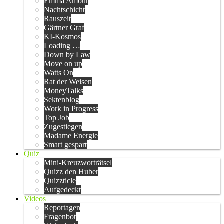
Emma Amour
Nachtschicht
Rauszeit
Gärtner Graf
KI-Kosmos
Loading …
Down by Law
Move on up
Watts On
Rat der Weisen
MoneyTalks
Sektenblog
Work in Progress
Top Job
Zugestiegen
Madame Energie
Smart gespart
Quiz
Mini-Kreuzworträtsel
Quizz den Huber
Quizzticle
Aufgedeckt
Videos
Reportagen
Fragenbot