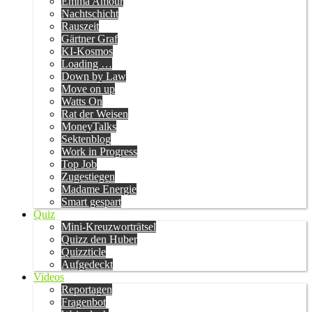
Emma Amour
Nachtschicht
Rauszeit
Gärtner Graf
KI-Kosmos
Loading …
Down by Law
Move on up
Watts On
Rat der Weisen
MoneyTalks
Sektenblog
Work in Progress
Top Job
Zugestiegen
Madame Energie
Smart gespart
Quiz
Mini-Kreuzworträtsel
Quizz den Huber
Quizzticle
Aufgedeckt
Videos
Reportagen
Fragenbot