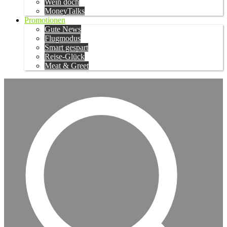
Wein doch
MoneyTalks
Promotionen
Gute News
Flugmodus
Smart gespart
Reise-Glück
Meat & Greet