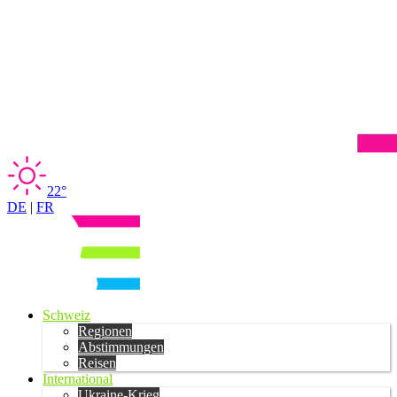
22°
DE
|
FR
Schweiz
Regionen
Abstimmungen
Reisen
International
Ukraine-Krieg