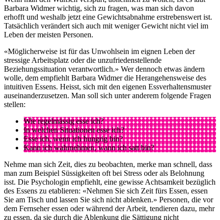
Barbara Widmer wichtig, sich zu fragen, was man sich davon
erhofft und weshalb jetzt eine Gewichtsabnahme erstrebenswert ist.
Tatsächlich verändert sich auch mit weniger Gewicht nicht viel im
Leben der meisten Personen.
«Möglicherweise ist für das Unwohlsein im eignen Leben der
stressige Arbeitsplatz oder die unzufriedenstellende
Beziehungssituation verantwortlich.» Wer dennoch etwas ändern
wolle, dem empfiehlt Barbara Widmer die Herangehensweise des
intuitiven Essens. Heisst, sich mit den eigenen Essverhaltensmuster
auseinanderzusetzen. Man soll sich unter anderem folgende Fragen
stellen:
Wie regelmässig esse ich?
In welchen Situationen esse ich?
Esse ich, wenn ich hungrig bin?
Kann ich wahrnehmen, wann ich satt bin?
Nehme man sich Zeit, dies zu beobachten, merke man schnell, dass
man zum Beispiel Süssigkeiten oft bei Stress oder als Belohnung
isst. Die Psychologin empfiehlt, eine gewisse Achtsamkeit bezüglich
des Essens zu etablieren: «Nehmen Sie sich Zeit fürs Essen, essen
Sie am Tisch und lassen Sie sich nicht ablenken.» Personen, die vor
dem Fernseher essen oder während der Arbeit, tendieren dazu, mehr
zu essen, da sie durch die Ablenkung die Sättigung nicht