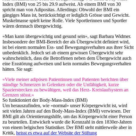
Index (BMI) von 25 bis 29.9 aufweist. Ab einem BMI von 30
spricht man von Adipositas. Allerdings: Obwohl der BMI ein
gängiges Mass ist, berücksichtigt er lediglich Grösse und Gewicht.
Muskelmasse spielt keine Rolle. Viele Sportlerinnen und Sportler
wären demnach übergewichtig.
«Man kann übergewichtig und gesund sein», sagt Barbara Widmer.
Insbesondere der BMI-Bereich der als Übergewicht definiert wird,
ist bei einem normalen Ess- und Bewegungsverhalten aus ihrer Sicht
unbedenklich. Jedoch sei ab einem gewissen Übergewicht sehr
wahrscheinlich, dass die Betroffenen neben dem Übergewicht auch
eine Essstörung aufweisen und kein normales Bewegungsverhalten
hätten. Sie sagt:
«Viele meiner adipösen Patientinnen und Patienten berichten über
ständige Schmerzen in Gelenken oder die Unfähigkeit, kurze
Spazierstrecken zu bewältigen, weil das Herz- Kreislaufsystem an
Grenzen stösst.»
So funktioniert der Body-Mass-Index (BMI)
Um herauszufinden, wie «normal» unser Körpergewicht ist, wird
seit vielen Jahren auf den Body-Mass-Index (BMI) verwiesen. Der
BMI gilt als Orientierungshilfe, um das Körpergewicht einer Person
zu beurteilen. Entwickelt wurde die Kennzahl in den 1830er-Jahren
von einem belgischen Statistiker. Der BMI steht mittlerweile aber in
Kritik,
heisst es etwa auf der Website der Stiftung