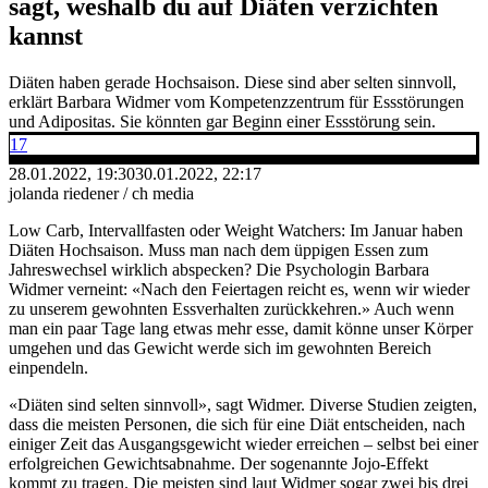
sagt, weshalb du auf Diäten verzichten
kannst
Diäten haben gerade Hochsaison. Diese sind aber selten sinnvoll,
erklärt Barbara Widmer vom Kompetenzzentrum für Essstörungen
und Adipositas. Sie könnten gar Beginn einer Essstörung sein.
17
28.01.2022, 19:30
30.01.2022, 22:17
jolanda riedener / ch media
Low Carb, Intervallfasten oder Weight Watchers: Im Januar haben
Diäten Hochsaison. Muss man nach dem üppigen Essen zum
Jahreswechsel wirklich abspecken? Die Psychologin Barbara
Widmer verneint: «Nach den Feiertagen reicht es, wenn wir wieder
zu unserem gewohnten Essverhalten zurückkehren.» Auch wenn
man ein paar Tage lang etwas mehr esse, damit könne unser Körper
umgehen und das Gewicht werde sich im gewohnten Bereich
einpendeln.
«Diäten sind selten sinnvoll», sagt Widmer. Diverse Studien zeigten,
dass die meisten Personen, die sich für eine Diät entscheiden, nach
einiger Zeit das Ausgangsgewicht wieder erreichen – selbst bei einer
erfolgreichen Gewichtsabnahme. Der sogenannte Jojo-Effekt
kommt zu tragen. Die meisten sind laut Widmer sogar zwei bis drei