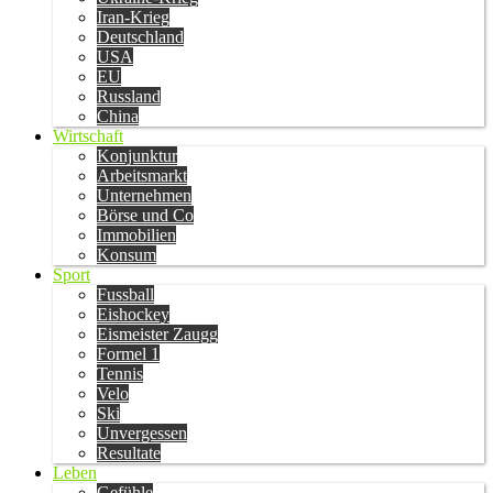
Iran-Krieg
Deutschland
USA
EU
Russland
China
Wirtschaft
Konjunktur
Arbeitsmarkt
Unternehmen
Börse und Co
Immobilien
Konsum
Sport
Fussball
Eishockey
Eismeister Zaugg
Formel 1
Tennis
Velo
Ski
Unvergessen
Resultate
Leben
Gefühle