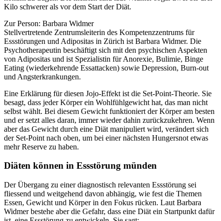
Kilo schwerer als vor dem Start der Diät.
Zur Person: Barbara Widmer
Stellvertretende Zentrumsleiterin des Kompetenzzentrums für
Essstörungen und Adipositas in Zürich ist Barbara Widmer. Die
Psychotherapeutin beschäftigt sich mit den psychischen Aspekten
von Adipositas und ist Spezialistin für Anorexie, Bulimie, Binge
Eating (wiederkehrende Essattacken) sowie Depression, Burn-out
und Angsterkrankungen.​
Eine Erklärung für diesen Jojo-Effekt ist die Set-Point-Theorie. Sie
besagt, dass jeder Körper ein Wohlfühlgewicht hat, das man nicht
selbst wählt. Bei diesem Gewicht funktioniert der Körper am besten
und er setzt alles daran, immer wieder dahin zurückzukehren. Wenn
aber das Gewicht durch eine Diät manipuliert wird, verändert sich
der Set-Point nach oben, um bei einer nächsten Hungersnot etwas
mehr Reserve zu haben.
Diäten können in Essstörung münden
Der Übergang zu einer diagnostisch relevanten Essstörung sei
fliessend und weitgehend davon abhängig, wie fest die Themen
Essen, Gewicht und Körper in den Fokus rücken. Laut Barbara
Widmer bestehe aber die Gefahr, dass eine Diät ein Startpunkt dafür
ist, eine Essstörung zu entwickeln. Sie sagt: