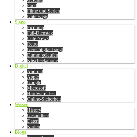
Food
Filme und Serien
Unterwegs
Spass
Picdump
Fail-Dienstag
Cute News
Retro
Gerechtigkeit siegt
Dumm gelaufen
Klischeekanone
Digital
Android
Apple
Google
Microsoft
Hardware-Test
Online-Sicherheit
Wissen
History
Gesundheit
Daten
Karten
Blogs