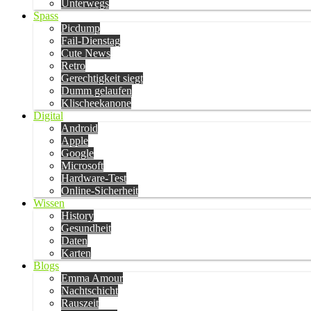
Unterwegs
Spass
Picdump
Fail-Dienstag
Cute News
Retro
Gerechtigkeit siegt
Dumm gelaufen
Klischeekanone
Digital
Android
Apple
Google
Microsoft
Hardware-Test
Online-Sicherheit
Wissen
History
Gesundheit
Daten
Karten
Blogs
Emma Amour
Nachtschicht
Rauszeit