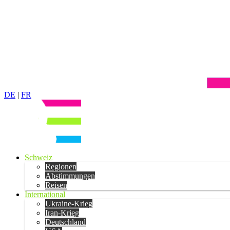
DE
|
FR
Schweiz
Regionen
Abstimmungen
Reisen
International
Ukraine-Krieg
Iran-Krieg
Deutschland