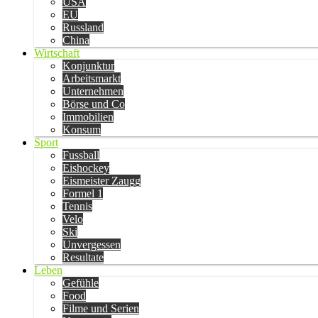
USA
EU
Russland
China
Wirtschaft
Konjunktur
Arbeitsmarkt
Unternehmen
Börse und Co
Immobilien
Konsum
Sport
Fussball
Eishockey
Eismeister Zaugg
Formel 1
Tennis
Velo
Ski
Unvergessen
Resultate
Leben
Gefühle
Food
Filme und Serien