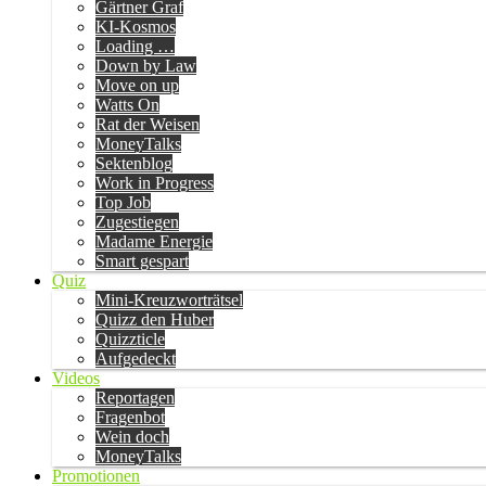
Gärtner Graf
KI-Kosmos
Loading …
Down by Law
Move on up
Watts On
Rat der Weisen
MoneyTalks
Sektenblog
Work in Progress
Top Job
Zugestiegen
Madame Energie
Smart gespart
Quiz
Mini-Kreuzworträtsel
Quizz den Huber
Quizzticle
Aufgedeckt
Videos
Reportagen
Fragenbot
Wein doch
MoneyTalks
Promotionen