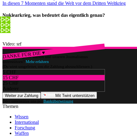
In diesen 7 Momenten stand die Welt vor dem Dritten Weltkrieg
Nuklearkrieg, was bedeutet das eigentlich genau?
Video: srf
DANKE FÜR DIE ♥
Würdest du gerne watson und unseren Journalismus
unterstützen?
Mehr erfahren
(Du wirst umgeleitet, um die Zahlung abzuschliessen.)
5 CHF
15 CHF
25 CHF
Anderer
Weiter zur Zahlung
Mit Twint unterstützen
Oder unterstütze uns per
Banküberweisung
.
Themen
Wissen
International
Forschung
Waffen