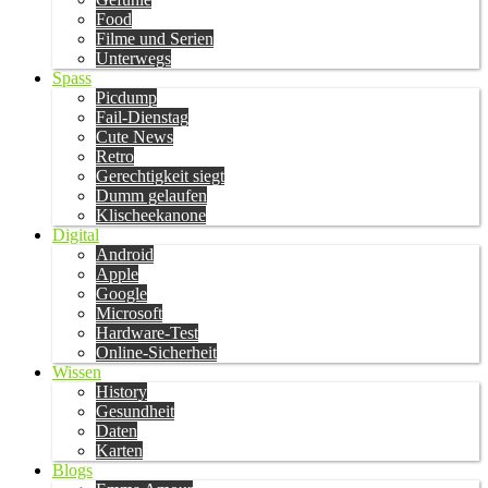
Food
Filme und Serien
Unterwegs
Spass
Picdump
Fail-Dienstag
Cute News
Retro
Gerechtigkeit siegt
Dumm gelaufen
Klischeekanone
Digital
Android
Apple
Google
Microsoft
Hardware-Test
Online-Sicherheit
Wissen
History
Gesundheit
Daten
Karten
Blogs