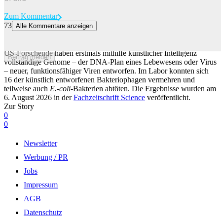
Zum Kommentar
73
Alle Kommentare anzeigen
KI-generierte Viren funktionieren im Labor – Experten warnen vor
Missbrauch
US-Forschende haben erstmals mithilfe künstlicher Intelligenz
Beitrag melden
vollständige Genome – der DNA-Plan eines Lebewesens oder Virus
– neuer, funktionsfähiger Viren entworfen. Im Labor konnten sich
16 der künstlich entworfenen Bakteriophagen vermehren und
teilweise auch
E.-coli
-Bakterien abtöten. Die Ergebnisse wurden am
6. August 2026 in der
Fachzeitschrift Science
veröffentlicht.
Zur Story
0
0
Newsletter
Werbung / PR
Jobs
Impressum
AGB
Datenschutz