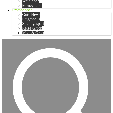
Wein doch
MoneyTalks
Promotionen
Gute News
Flugmodus
Smart gespart
Reise-Glück
Meat & Greet