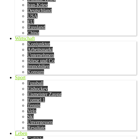
Iran-Krieg
Deutschland
USA
EU
Russland
China
Wirtschaft
Konjunktur
Arbeitsmarkt
Unternehmen
Börse und Co
Immobilien
Konsum
Sport
Fussball
Eishockey
Eismeister Zaugg
Formel 1
Tennis
Velo
Ski
Unvergessen
Resultate
Leben
Gefühle