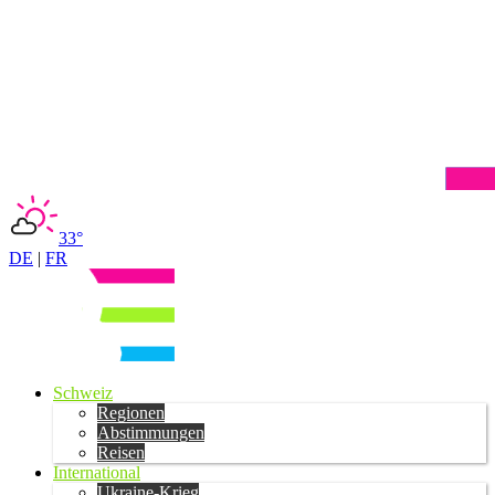
33°
DE
|
FR
Schweiz
Regionen
Abstimmungen
Reisen
International
Ukraine-Krieg