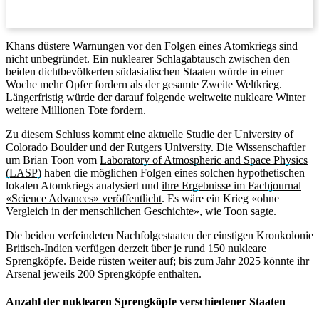
Khans düstere Warnungen vor den Folgen eines Atomkriegs sind
nicht unbegründet. Ein nuklearer Schlagabtausch zwischen den
beiden dichtbevölkerten südasiatischen Staaten würde in einer
Woche mehr Opfer fordern als der gesamte Zweite Weltkrieg.
Längerfristig würde der darauf folgende weltweite nukleare Winter
weitere Millionen Tote fordern.
Zu diesem Schluss kommt eine aktuelle Studie der University of
Colorado Boulder und der Rutgers University. Die Wissenschaftler
um Brian Toon vom
Laboratory of Atmospheric and Space Physics
(LASP)
haben die möglichen Folgen eines solchen hypothetischen
lokalen Atomkriegs analysiert und
ihre Ergebnisse im Fachjournal
«Science Advances» veröffentlicht
. Es wäre ein Krieg «ohne
Vergleich in der menschlichen Geschichte», wie Toon sagte.
Die beiden verfeindeten Nachfolgestaaten der einstigen Kronkolonie
Britisch-Indien verfügen derzeit über je rund 150 nukleare
Sprengköpfe. Beide rüsten weiter auf; bis zum Jahr 2025 könnte ihr
Arsenal jeweils 200 Sprengköpfe enthalten.
Anzahl der nuklearen Sprengköpfe verschiedener Staaten