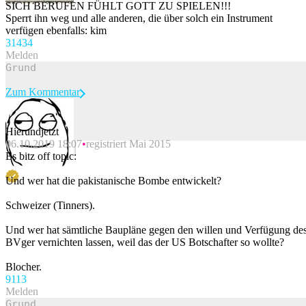
SICH BERUFEN FÜHLT GOTT ZU SPIELEN!!!
Sperrt ihn weg und alle anderen, die über solch ein Instrument
verfügen ebenfalls: kim
314
34
Melden
Zum Kommentar
Hierundjetzt
06.10.2019 18:07
registriert Mai 2015
Beitrag melden
Es bitz off topic:
Und wer hat die pakistanische Bombe entwickelt?
Schweizer (Tinners).
Und wer hat sämtliche Baupläne gegen den willen und Verfügung de
BVger vernichten lassen, weil das der US Botschafter so wollte?
Blocher.
91
13
Melden