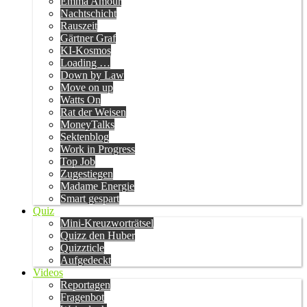
Emma Amour
Nachtschicht
Rauszeit
Gärtner Graf
KI-Kosmos
Loading …
Down by Law
Move on up
Watts On
Rat der Weisen
MoneyTalks
Sektenblog
Work in Progress
Top Job
Zugestiegen
Madame Energie
Smart gespart
Quiz
Mini-Kreuzworträtsel
Quizz den Huber
Quizzticle
Aufgedeckt
Videos
Reportagen
Fragenbot