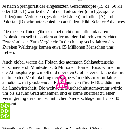
Je nach Sprengkraft der eingesetzten Gefechtsköpfe (15 kT, 50 kT
oder 100 kT) würde die Zahl der Todesopfer (durchgezogene
Linien) und Verletzten (gestrichelte Linien) in Indien (A) und
Pakistan (B) sehr unterschiedlich ausfallen.
Bild: Science Advances
Die meisten Toten gäbe es dabei nicht durch die nuklearen
Explosionen selbst, sondern aufgrund der dadurch verursachten
Feuersbrünste. Zum Vergleich: In den knapp sechs Jahren des
Zweiten Weltkriegs kamen etwa 65 Millionen Menschen ums
Leben.
Auch global wären die Folgen des atomaren Schlagabtauschs
einschneidend: Mindestens 36 Millionen Tonnen Russ würden in
die Atmosphäre gewirbelt und über den Globus verteilt. Die dadurch
eintretenden Verdunkelung der Sonne würde bis zu zehn Jahre
anhalten – mit gravierenden Konsequenzen für die Biosphäre und
die Landwirtschaft. Die weltweite Durchschnittstemperatur würde
um bis zu fünf Grad abnehmen und es käme überdies zu einer
Verringerung der durchschnittlichen Niederschläge um 15 bis 30
Prozent.
Verteilung der Russwolke nach dem Atomkrieg.
Video: