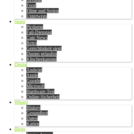
Food
Filme und Serien
Unterwegs
Spass
Picdump
Fail-Dienstag
Cute News
Retro
Gerechtigkeit siegt
Dumm gelaufen
Klischeekanone
Digital
Android
Apple
Google
Microsoft
Hardware-Test
Online-Sicherheit
Wissen
History
Gesundheit
Daten
Karten
Blogs