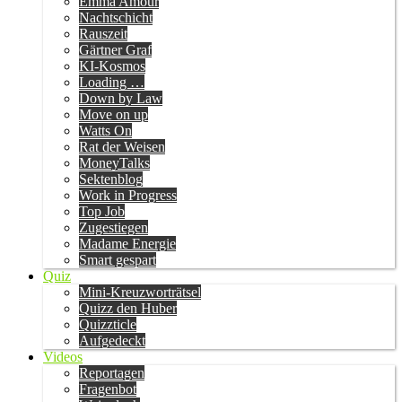
Emma Amour
Nachtschicht
Rauszeit
Gärtner Graf
KI-Kosmos
Loading …
Down by Law
Move on up
Watts On
Rat der Weisen
MoneyTalks
Sektenblog
Work in Progress
Top Job
Zugestiegen
Madame Energie
Smart gespart
Quiz
Mini-Kreuzworträtsel
Quizz den Huber
Quizzticle
Aufgedeckt
Videos
Reportagen
Fragenbot