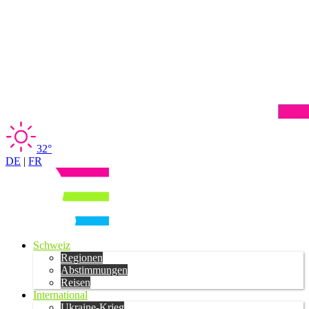
32°
DE
|
FR
Schweiz
Regionen
Abstimmungen
Reisen
International
Ukraine-Krieg