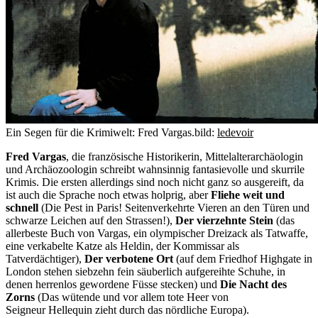
Ein Segen für die Krimiwelt: Fred Vargas.
bild:
ledevoir
Fred Vargas
, die französische Historikerin, Mittelalterarchäologin
und Archäozoologin schreibt wahnsinnig fantasievolle und skurrile
Krimis. Die ersten allerdings sind noch nicht ganz so ausgereift, da
ist auch die Sprache noch etwas holprig, aber
Fliehe weit und
schnell
(Die Pest in Paris! Seitenverkehrte Vieren an den Türen und
schwarze Leichen auf den Strassen!),
Der vierzehnte Stein
(das
allerbeste Buch von Vargas, ein olympischer Dreizack als Tatwaffe,
eine verkabelte Katze als Heldin, der Kommissar als
Tatverdächtiger),
Der verbotene Ort
(auf dem Friedhof Highgate in
London stehen siebzehn fein säuberlich aufgereihte Schuhe, in
denen herrenlos gewordene Füsse stecken) und
Die Nacht des
Zorns
(Das wütende und vor allem tote Heer von
Seigneur Hellequin zieht durch das nördliche Europa).