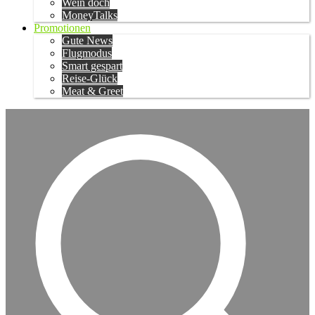
Wein doch
MoneyTalks
Promotionen
Gute News
Flugmodus
Smart gespart
Reise-Glück
Meat & Greet