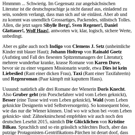
Hmmmm ... Schwierig. Im Gegensatz zur angelsächsischen
Literatur ist die deutschsprachige ja nicht darauf aus, einladend zu
sein, sondern verlangt, dass man sich auf sie einlässt. Aber ab und
zu kommt was unendlich Grossartiges, Packendes, stilistisch Tolles.
Allen, die jetzt sagen
Sibylle Berg!, Sven Regener!, Daniel
Glattauer!,
Wolf Haas!
, antworten wir, klar, logisch, sichere Werte,
unbedingt.
Aber es gäbe auch noch
Indigo
von
Clemens J. Setz
(unheimliche
Kinder mit blauer Haut);
Johann Holtrop
von
Rainald Goetz
(Aufstieg und Fall des fiesesten Spitzenmanagers der Literatur);
mehrere wunderbar kranke, krasse Romane von
Karen Duve
,
bevor sie zu einer veganen Missionarin wurde, etwa
Dies ist kein
Liebeslied
(Rant einer dicken Frau),
Taxi
(Rant einer Taxifahrerin)
und
Regenroman
(Paar kämpft mit kaputtem Haus).
Uuuund: natürlich alle drei Romane der Wienerin
Doris Knecht
.
Also
Gruber geht
(ein Porschefahrer wird vom Leben geknickt),
Besser
(eine Tusse wird vom Leben geknickt),
Wald
(vom Leben
geknickte Designerin wird Selbstversorgerin). So konsequent böse,
wie das nur die Wiener können. Und wo wir schon bei «vom Leben
geknickt» sind: Zähneknirschend empfehlen wir auch noch den
deutschen Lesehit 2015, nämlich
Die Glücklichen
von
Kristine
Bilkau
. Sprachlich und so ein grässlich schlechtes Buch, aber das
putzige Protagonisten-Gentrifikations-Pärchen ist derart doof, dass