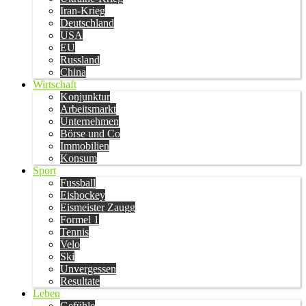
Iran-Krieg
Deutschland
USA
EU
Russland
China
Wirtschaft
Konjunktur
Arbeitsmarkt
Unternehmen
Börse und Co
Immobilien
Konsum
Sport
Fussball
Eishockey
Eismeister Zaugg
Formel 1
Tennis
Velo
Ski
Unvergessen
Resultate
Leben
Gefühle