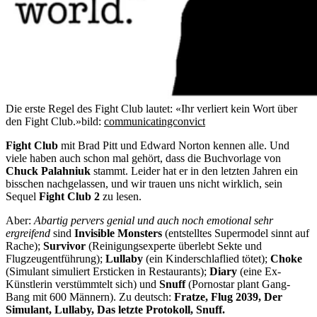
Die erste Regel des Fight Club lautet: «I
hr verliert kein Wort über
den Fight Club.»
bild:
communicatingconvict
Fight Club
mit Brad Pitt und Edward Norton kennen alle. Und
viele haben auch schon mal gehört, dass die Buchvorlage von
Chuck Palahniuk
stammt. Leider hat er in den letzten Jahren ein
bisschen nachgelassen, und wir trauen uns nicht wirklich, sein
Sequel
Fight Club 2
zu lesen.
Aber:
Abartig pervers genial und auch noch emotional sehr
ergreifend
sind
Invisible Monsters
(entstelltes Supermodel sinnt auf
Rache);
Survivor
(Reinigungsexperte überlebt Sekte und
Flugzeugentführung);
Lullaby
(ein Kinderschlaflied tötet);
Choke
(Simulant simuliert Ersticken in Restaurants);
Diary
(eine Ex-
Künstlerin verstümmtelt sich) und
Snuff
(Pornostar plant Gang-
Bang mit 600 Männern). Zu deutsch:
Fratze, Flug 2039, Der
Simulant, Lullaby, Das letzte Protokoll, Snuff.