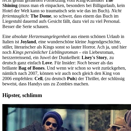
recht genial geratenen Fortsetzung vom King-Klassiker
The
Shining
(muss man eh einpacken, besonders bei Billigurlaub, kein
Hotel der Welt kann so traumatisch sein wie das im Buch).
Nicht
ferientauglich:
The Dome
, so schwer, dass einem das Buch im
Liegestuhl dauernd aufs Gesicht fällt, dazu viel zu viel Personal.
Besser die Serie schauen.
Eine
absolute Herzensangelegenheit
aus einem schönen Urlaub in
Italien ist
Joyland
, eine wunderschöne kleine Jugendgeschichte,
stiller, literarischer als Kings sonst so lauter Horror. Ach ja, und hier
noch
Kings persönlicher Lieblingsroman
– ein Liebesroman,
herzzerreissend, ein Juwel der Dunkelheit:
Lisey's Story
, zu
deutsch ganz einfach
Love
. Für Insider:
Noch
besser als das
brillante
Bag of Bones
. Und wenn wir schon so weit zurückgehen,
nämlich nach 2007, können wir auch noch gleich den King von
2006 empfehlen:
Cell
, (zu deutsch
Puls
) der Thriller, der schlüssig
beweist, dass Handys uns zu Zombies machen.
Hipster, schlimm