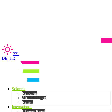
22°
DE
|
FR
Schweiz
Regionen
Abstimmungen
Reisen
International
Ukraine-Krieg