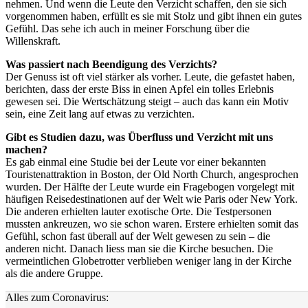
nehmen. Und wenn die Leute den Verzicht schaffen, den sie sich
vorgenommen haben, erfüllt es sie mit Stolz und gibt ihnen ein gutes
Gefühl. Das sehe ich auch in meiner Forschung über die
Willenskraft.
Was passiert nach Beendigung des Verzichts?
Der Genuss ist oft viel stärker als vorher. Leute, die gefastet haben,
berichten, dass der erste Biss in einen Apfel ein tolles Erlebnis
gewesen sei. Die Wertschätzung steigt – auch das kann ein Motiv
sein, eine Zeit lang auf etwas zu verzichten.
Gibt es Studien dazu, was Überfluss und Verzicht mit uns
machen?
Es gab einmal eine Studie bei der Leute vor einer bekannten
Touristenattraktion in Boston, der Old North Church, angesprochen
wurden. Der Hälfte der Leute wurde ein Fragebogen vorgelegt mit
häufigen Reisedestinationen auf der Welt wie Paris oder New York.
Die anderen erhielten lauter exotische Orte. Die Testpersonen
mussten ankreuzen, wo sie schon waren. Erstere erhielten somit das
Gefühl, schon fast überall auf der Welt gewesen zu sein – die
anderen nicht. Danach liess man sie die Kirche besuchen. Die
vermeintlichen Globetrotter verblieben weniger lang in der Kirche
als die andere Gruppe.
Alles zum Coronavirus: