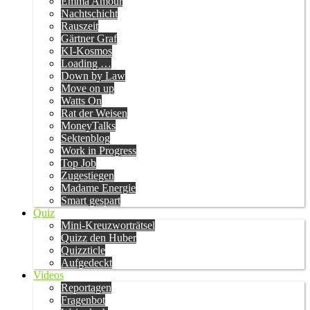
Emma Amour
Nachtschicht
Rauszeit
Gärtner Graf
KI-Kosmos
Loading …
Down by Law
Move on up
Watts On
Rat der Weisen
MoneyTalks
Sektenblog
Work in Progress
Top Job
Zugestiegen
Madame Energie
Smart gespart
Quiz
Mini-Kreuzworträtsel
Quizz den Huber
Quizzticle
Aufgedeckt
Videos
Reportagen
Fragenbot