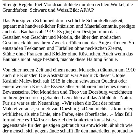
Strenge Regeln: Piet Mondrian duldete nur den rechten Winkel, die
Grundfarben, Schwarz und Weiss.
Bild: AP/AP
Das Prinzip von Schönheit durch schlichte Schnörkellosigkeit,
gepaart mit handwerklicher Präzision und Materialkenntnis, predigte
auch das Bauhaus ab 1919. Es ging den Designern um das
Gestalten von Geschirr und Möbeln, die über den modischen
Geschmack hinaus ihren Zweck erfüllen und das Auge erfreuen. So
entstanden Teekannen und Türfallen ohne neckischen Zierrat,
Stühle ohne Fransen und Kleider ohne Rüschchen. Auch wenn das
Bauhaus nicht lange bestand, machte diese Haltung Schule.
Von einer neuen Zeit und einem neuen Menschen träumten um 1910
auch die Künstler. Die Abstraktion war Ausdruck dieser Utopie.
Kasimir Malewitsch sah 1915 in einem schwarzen Quadrat oder
einem weissen Kreis die Essenz alles Sichtbaren und eines neuen
Bewusstseins. Piet Mondrian und Theo van Doesburg verzichteten
in ihren geometrisch gebauten Gemälden auf das Abbild der Natur.
Für sie war es ein Neuanfang. «Wir sehen die Zeit der reinen
Malerei voraus», schrieb van Doesburg. «Denn nichts ist konkreter,
wirklicher, als eine Linie, eine Farbe, eine Oberfläche ...» Max Bill
formulierte es 1949 so: «das ziel der konkreten kunst ist es,
gegenstände für den geistigen gebrauch zu entwickeln, ähnlich wie
der mensch sich gegenstände schafft für den materiellen gebrauch.»