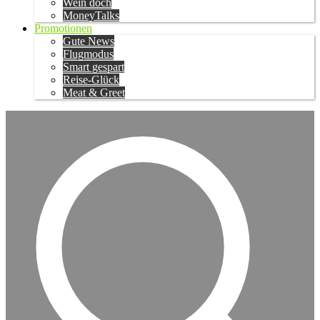
Wein doch
MoneyTalks
Promotionen
Gute News
Flugmodus
Smart gespart
Reise-Glück
Meat & Greet