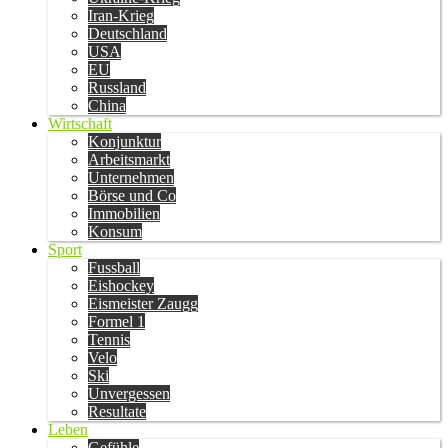
Iran-Krieg
Deutschland
USA
EU
Russland
China
Wirtschaft
Konjunktur
Arbeitsmarkt
Unternehmen
Börse und Co
Immobilien
Konsum
Sport
Fussball
Eishockey
Eismeister Zaugg
Formel 1
Tennis
Velo
Ski
Unvergessen
Resultate
Leben
Gefühle