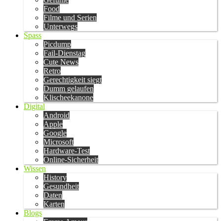
Food
Filme und Serien
Unterwegs
Spass
Picdump
Fail-Dienstag
Cute News
Retro
Gerechtigkeit siegt
Dumm gelaufen
Klischeekanone
Digital
Android
Apple
Google
Microsoft
Hardware-Test
Online-Sicherheit
Wissen
History
Gesundheit
Daten
Karten
Blogs