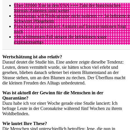
Über 20'000 Tote in den USA +++ Zahl der französischen
Intensiv-Patienten sinkt weiter
Sommaruga will Risikogruppe nicht isolieren ++ 34 Infizierte i
Schwyzer Pflegeheim
Forscherin prognostiziert: Ansturm auf Intensivstationen folgt
noch
«Im schlimmsten Fall steigen die Infektionen sogar
explosionsartig»
Wertschätzung ist also relativ?
Darauf deutet die Studie hin. Eine andere zeigte dieselbe Tendenz:
Leuten, denen vermittelt wurde, sie hätten schon viel erlebt und
gesehen, blieben danach seltener bei einem Blumenstand an der
Strasse stehen, um an den Blumen zu riechen. Der Überfluss macht
die kleinen Freuden des Alltags unbedeutend.
Was ist aktuell der Gewinn für die Menschen in der
Quarantäne?
Dazu habe ich vor einer Woche gerade eine Studie lanciert: Ich
befrage Leute in der Coronakrise während fünf Wochen zu ihrem
Wohlbefinden.
Wie lautet Ihre These?
Die Menschen sind unterschiedlich betroffen: Jene, die nun in