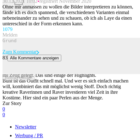
30.12.2021 10:02
registriert November 2020
Beitrag melden
Ohne mir anmassen zu wollen die Bilder interpretieren zu können,
fände ich es doch spannend, die verschiedenen Varianten einmal
nebeneinander zu sehen und zu schauen, ob ich als Laye da einen
untereschied in der Form erkennen kann.
107
9
Melden
Zum Kommentar
83
Alle Kommentare anzeigen
Das sind die verrücktesten Outfits der Street Parade
Für die 33. Street Parade in Zürich haben sich viele in Sachen Outfit
ins Zeug gelegt. Das sind einige der Highlights.
Beitrag melden
Bunt ist das Outfit schnell mal. Und wer es sich einfach machen
will, kombiniert das mit möglichst wenig Stoff. Doch richtig
kreative Raverinnen und Raver investieren viel Zeit in ihre
Kostüme. Hier sind ein paar Perlen aus der Menge.
Zur Story
0
0
Newsletter
Werbung / PR