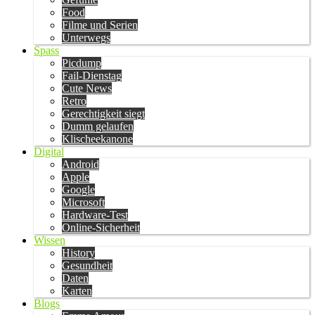
Food
Filme und Serien
Unterwegs
Spass
Picdump
Fail-Dienstag
Cute News
Retro
Gerechtigkeit siegt
Dumm gelaufen
Klischeekanone
Digital
Android
Apple
Google
Microsoft
Hardware-Test
Online-Sicherheit
Wissen
History
Gesundheit
Daten
Karten
Blogs