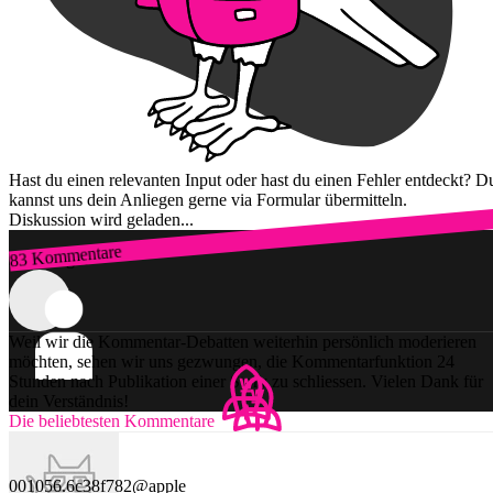
Hast du einen relevanten Input oder hast du einen Fehler entdeckt? D
kannst uns dein Anliegen gerne via Formular übermitteln.
Diskussion wird geladen...
83 Kommentare
Zum Login
Weil wir die Kommentar-Debatten weiterhin persönlich moderieren
möchten, sehen wir uns gezwungen, die Kommentarfunktion 24
Stunden nach Publikation einer Story zu schliessen. Vielen Dank für
dein Verständnis!
Die beliebtesten Kommentare
001056.6c38f782@apple