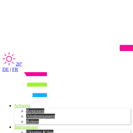
20°
DE
|
FR
Schweiz
Regionen
Abstimmungen
Reisen
International
Ukraine-Krieg