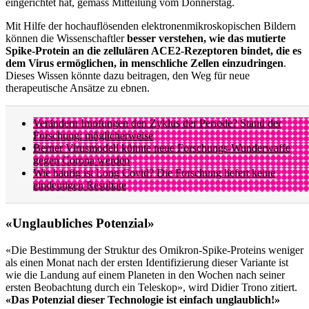
eingerichtet hat, gemäss Mitteilung vom Donnerstag.
Mit Hilfe der hochauflösenden elektronenmikroskopischen Bildern
können die Wissenschaftler
besser verstehen, wie das mutierte
Spike-Protein an die zellulären ACE2-Rezeptoren bindet, die es
dem Virus ermöglichen, in menschliche Zellen einzudringen
.
Dieses Wissen könnte dazu beitragen, den Weg für neue
therapeutische Ansätze zu ebnen.
Verändern Impfungen den Zyklus der Periode? Stand der
Forschung: möglicherweise
Berner Virusmodell könnte neue Forschungs-Wunderwaffe
gegen Corona werden
Wie häufig ist Long Covid? Die Forschung liefert keine
eindeutigen Resultate
«Unglaubliches Potenzial»
«Die Bestimmung der Struktur des Omikron-Spike-Proteins weniger
als einen Monat nach der ersten Identifizierung dieser Variante ist
wie die Landung auf einem Planeten in den Wochen nach seiner
ersten Beobachtung durch ein Teleskop», wird Didier Trono zitiert.
«Das Potenzial dieser Technologie ist einfach unglaublich!»