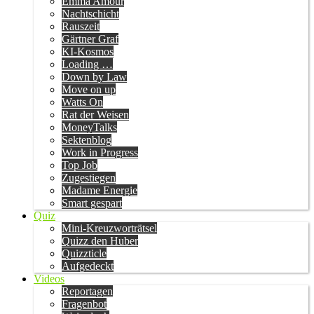
Emma Amour
Nachtschicht
Rauszeit
Gärtner Graf
KI-Kosmos
Loading …
Down by Law
Move on up
Watts On
Rat der Weisen
MoneyTalks
Sektenblog
Work in Progress
Top Job
Zugestiegen
Madame Energie
Smart gespart
Quiz
Mini-Kreuzworträtsel
Quizz den Huber
Quizzticle
Aufgedeckt
Videos
Reportagen
Fragenbot