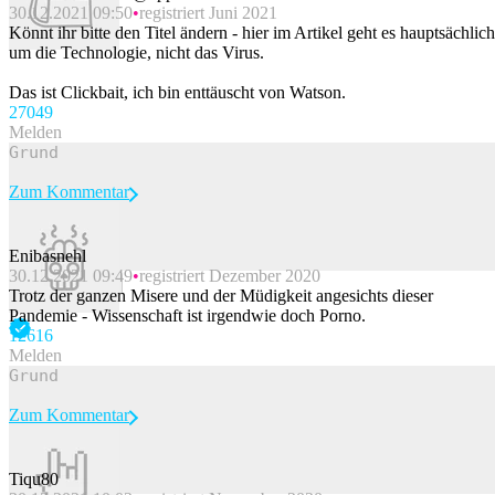
30.12.2021 09:50
registriert Juni 2021
Könnt ihr bitte den Titel ändern - hier im Artikel geht es hauptsächlich
um die Technologie, nicht das Virus.
Das ist Clickbait, ich bin enttäuscht von Watson.
270
49
Melden
Zum Kommentar
Enibasnehl
30.12.2021 09:49
registriert Dezember 2020
Beitrag melden
Trotz der ganzen Misere und der Müdigkeit angesichts dieser
Pandemie - Wissenschaft ist irgendwie doch Porno.
126
16
Melden
Zum Kommentar
Tiqu80