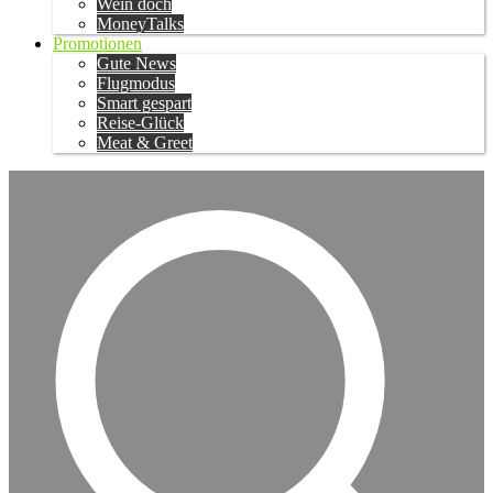
Wein doch
MoneyTalks
Promotionen
Gute News
Flugmodus
Smart gespart
Reise-Glück
Meat & Greet