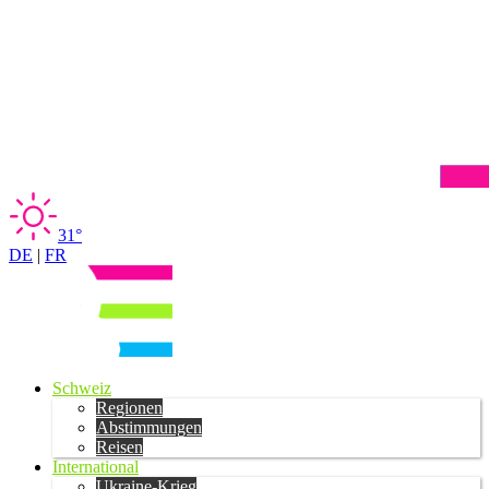
31°
DE
|
FR
Schweiz
Regionen
Abstimmungen
Reisen
International
Ukraine-Krieg