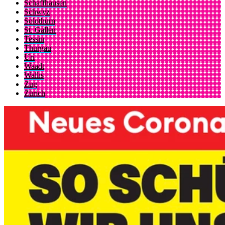
Schaffhausen
Schwyz
Solothurn
St. Gallen
Tessin
Thurgau
Uri
Waadt
Wallis
Zug
Zürich