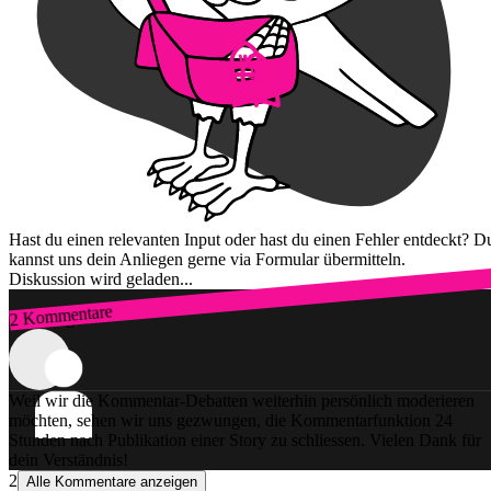
Hast du einen relevanten Input oder hast du einen Fehler entdeckt? D
kannst uns dein Anliegen gerne via Formular übermitteln.
Diskussion wird geladen...
2 Kommentare
Zum Login
Weil wir die Kommentar-Debatten weiterhin persönlich moderieren
möchten, sehen wir uns gezwungen, die Kommentarfunktion 24
Stunden nach Publikation einer Story zu schliessen. Vielen Dank für
dein Verständnis!
2
Alle Kommentare anzeigen