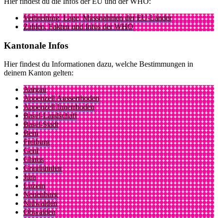
Hier findest du die Infos der EU und der WHO:
Verbreitung, Lage, Massnahmen der EU-Länder
Zahlen, Fakten und Infos der WHO
Kantonale Infos
Hier findest du Informationen dazu, welche Bestimmungen in
deinem Kanton gelten:
Aargau
Appenzell Ausserrhoden
Appenzell Innerrhoden
Basel-Landschaft
Basel-Stadt
Bern
Freiburg
Genf
Glarus
Graubünden
Jura
Luzern
Neuenburg
Nidwalden
Obwalden