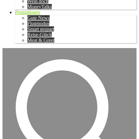
Wein doch
MoneyTalks
Promotionen
Gute News
Flugmodus
Smart gespart
Reise-Glück
Meat & Greet