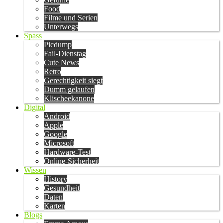
Food
Filme und Serien
Unterwegs
Spass
Picdump
Fail-Dienstag
Cute News
Retro
Gerechtigkeit siegt
Dumm gelaufen
Klischeekanone
Digital
Android
Apple
Google
Microsoft
Hardware-Test
Online-Sicherheit
Wissen
History
Gesundheit
Daten
Karten
Blogs