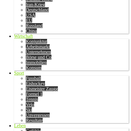
Iran-Krieg
Deutschland
USA
EU
Russland
China
Wirtschaft
Konjunktur
Arbeitsmarkt
Unternehmen
Börse und Co
Immobilien
Konsum
Sport
Fussball
Eishockey
Eismeister Zaugg
Formel 1
Tennis
Velo
Ski
Unvergessen
Resultate
Leben
Gefühle