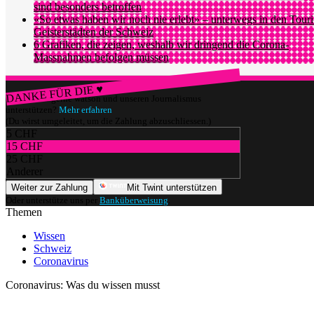
sind besonders betroffen
«So etwas haben wir noch nie erlebt» – unterwegs in den Touri
Geisterstädten der Schweiz
6 Grafiken, die zeigen, weshalb wir dringend die Corona-
Massnahmen befolgen müssen
DANKE FÜR DIE ♥
Würdest du gerne watson und unseren Journalismus
unterstützen?
Mehr erfahren
(Du wirst umgeleitet, um die Zahlung abzuschliessen.)
5 CHF
15 CHF
25 CHF
Anderer
Weiter zur Zahlung
Mit Twint unterstützen
Oder unterstütze uns per
Banküberweisung
.
Themen
Wissen
Schweiz
Coronavirus
Coronavirus: Was du wissen musst