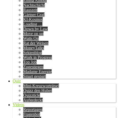
Emma Amour
Nachtschicht
Rauszeit
Gärtner Graf
KI-Kosmos
Loading …
Down by Law
Move on up
Watts On
Rat der Weisen
MoneyTalks
Sektenblog
Work in Progress
Top Job
Zugestiegen
Madame Energie
Smart gespart
Quiz
Mini-Kreuzworträtsel
Quizz den Huber
Quizzticle
Aufgedeckt
Videos
Reportagen
Fragenbot