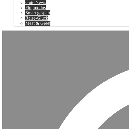
Gute News
Flugmodus
Smart gespart
Reise-Glück
Meat & Greet