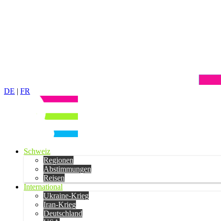
DE
|
FR
Schweiz
Regionen
Abstimmungen
Reisen
International
Ukraine-Krieg
Iran-Krieg
Deutschland