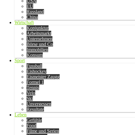
USA
EU
Russland
China
Wirtschaft
Konjunktur
Arbeitsmarkt
Unternehmen
Börse und Co
Immobilien
Konsum
Sport
Fussball
Eishockey
Eismeister Zaugg
Formel 1
Tennis
Velo
Ski
Unvergessen
Resultate
Leben
Gefühle
Food
Filme und Serien