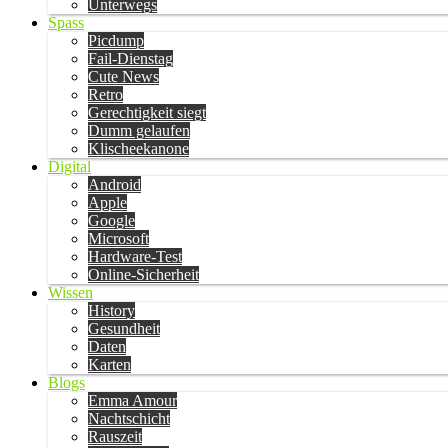
Unterwegs
Spass
Picdump
Fail-Dienstag
Cute News
Retro
Gerechtigkeit siegt
Dumm gelaufen
Klischeekanone
Digital
Android
Apple
Google
Microsoft
Hardware-Test
Online-Sicherheit
Wissen
History
Gesundheit
Daten
Karten
Blogs
Emma Amour
Nachtschicht
Rauszeit