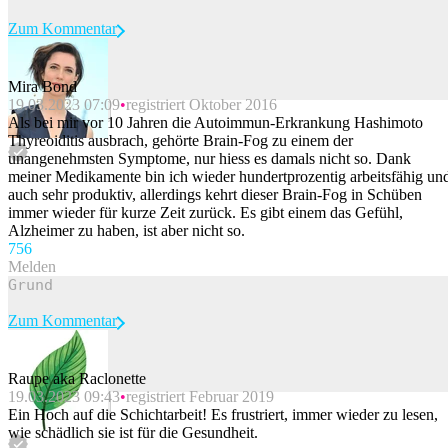
Zum Kommentar
Mira Bond
19.03.2023 07:09
registriert Oktober 2016
Beitrag melden
Als bei mir vor 10 Jahren die Autoimmun-Erkrankung Hashimoto
Thyreoiditis ausbrach, gehörte Brain-Fog zu einem der
unangenehmsten Symptome, nur hiess es damals nicht so. Dank
meiner Medikamente bin ich wieder hundertprozentig arbeitsfähig un
auch sehr produktiv, allerdings kehrt dieser Brain-Fog in Schüben
immer wieder für kurze Zeit zurück. Es gibt einem das Gefühl,
Alzheimer zu haben, ist aber nicht so.
75
6
Melden
Zum Kommentar
Raupe aka Raclonette
19.03.2023 09:43
registriert Februar 2019
Beitrag melden
Ein Hoch auf die Schichtarbeit! Es frustriert, immer wieder zu lesen,
wie schädlich sie ist für die Gesundheit.