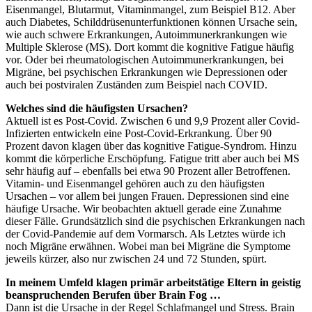
Eisenmangel, Blutarmut, Vitaminmangel, zum Beispiel B12. Aber
auch Diabetes, Schilddrüsenunterfunktionen können Ursache sein,
wie auch schwere Erkrankungen, Autoimmunerkrankungen wie
Multiple Sklerose (MS). Dort kommt die kognitive Fatigue häufig
vor. Oder bei rheumatologischen Autoimmunerkrankungen, bei
Migräne, bei psychischen Erkrankungen wie Depressionen oder
auch bei postviralen Zuständen zum Beispiel nach COVID.
Welches sind die häufigsten Ursachen?
Aktuell ist es Post-Covid. Zwischen 6 und 9,9 Prozent aller Covid-
Infizierten entwickeln eine Post-Covid-Erkrankung. Über 90
Prozent davon klagen über das kognitive Fatigue-Syndrom. Hinzu
kommt die körperliche Erschöpfung. Fatigue tritt aber auch bei MS
sehr häufig auf – ebenfalls bei etwa 90 Prozent aller Betroffenen.
Vitamin- und Eisenmangel gehören auch zu den häufigsten
Ursachen – vor allem bei jungen Frauen. Depressionen sind eine
häufige Ursache. Wir beobachten aktuell gerade eine Zunahme
dieser Fälle. Grundsätzlich sind die psychischen Erkrankungen nach
der Covid-Pandemie auf dem Vormarsch. Als Letztes würde ich
noch Migräne erwähnen. Wobei man bei Migräne die Symptome
jeweils kürzer, also nur zwischen 24 und 72 Stunden, spürt.
In meinem Umfeld klagen primär arbeitstätige Eltern in geistig
beanspruchenden Berufen über Brain Fog …
Dann ist die Ursache in der Regel Schlafmangel und Stress. Brain