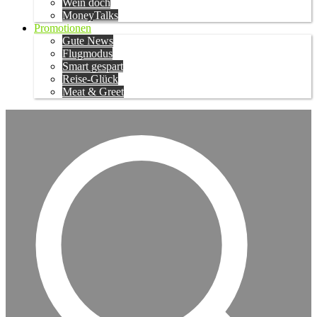
Wein doch
MoneyTalks
Promotionen
Gute News
Flugmodus
Smart gespart
Reise-Glück
Meat & Greet