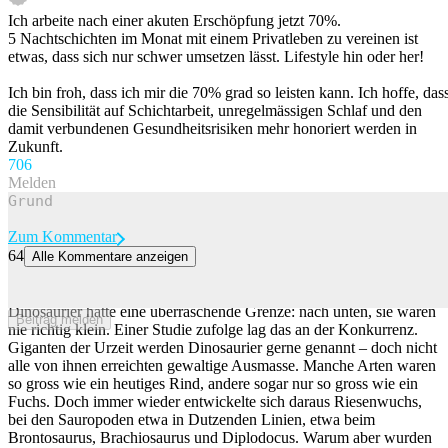
Ich arbeite nach einer akuten Erschöpfung jetzt 70%.
5 Nachtschichten im Monat mit einem Privatleben zu vereinen ist
etwas, dass sich nur schwer umsetzen lässt. Lifestyle hin oder her!
Ich bin froh, dass ich mir die 70% grad so leisten kann. Ich hoffe, das
die Sensibilität auf Schichtarbeit, unregelmässigen Schlaf und den
damit verbundenen Gesundheitsrisiken mehr honoriert werden in
Zukunft.
70
6
Melden
Zum Kommentar
64
Alle Kommentare anzeigen
Riesenwuchs: Darum waren Dinosaurier nie so klein wie eine Maus
Sie galten als die Herrscher der Erde – doch die Herrschaft der
Dinosaurier hatte eine überraschende Grenze: nach unten, sie waren
Beitrag melden
nie richtig klein. Einer Studie zufolge lag das an der Konkurrenz.
Giganten der Urzeit werden Dinosaurier gerne genannt – doch nicht
alle von ihnen erreichten gewaltige Ausmasse. Manche Arten waren
so gross wie ein heutiges Rind, andere sogar nur so gross wie ein
Fuchs. Doch immer wieder entwickelte sich daraus Riesenwuchs,
bei den Sauropoden etwa in Dutzenden Linien, etwa beim
Brontosaurus, Brachiosaurus und Diplodocus. Warum aber wurden