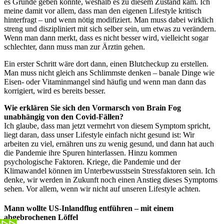
es Gründe geben könnte, weshalb es zu diesem Zustand kam. Ich
meine damit vor allem, dass man den eigenen Lifestyle kritisch
hinterfragt – und wenn nötig modifiziert. Man muss dabei wirklich
streng und diszipliniert mit sich selber sein, um etwas zu verändern.
Wenn man dann merkt, dass es nicht besser wird, vielleicht sogar
schlechter, dann muss man zur Ärztin gehen.
Ein erster Schritt wäre dort dann, einen Blutcheckup zu erstellen.
Man muss nicht gleich ans Schlimmste denken – banale Dinge wie
Eisen- oder Vitaminmangel sind häufig und wenn man dann das
korrigiert, wird es bereits besser.
Wie erklären Sie sich den Vormarsch von Brain Fog
unabhängig von den Covid-Fällen?
Ich glaube, dass man jetzt vermehrt von diesem Symptom spricht,
liegt daran, dass unser Lifestyle einfach nicht gesund ist: Wir
arbeiten zu viel, ernähren uns zu wenig gesund, und dann hat auch
die Pandemie ihre Spuren hinterlassen. Hinzu kommen
psychologische Faktoren. Kriege, die Pandemie und der
Klimawandel können im Unterbewusstsein Stressfaktoren sein. Ich
denke, wir werden in Zukunft noch einen Anstieg dieses Symptoms
sehen. Vor allem, wenn wir nicht auf unseren Lifestyle achten.
Mann wollte US-Inlandflug entführen – mit einem
abgebrochenen Löffel