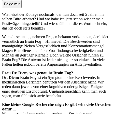
Folge mir
Wie heisst der Kollege nochmals, der nun doch seit 5 Jahren im
selben Büro arbeitet? Und wo habe ich jetzt schon wieder mein
Postiwägeli hingestellt? Und wieso fällt mir dieses Wort nicht ein,
das ich doch stets benutze?
Wem diese unangenehmen Fragen bekannt vorkommen, der leidet
vermutlich an Brain Fog – Hirnnebel. Die Beschwerden sind
mannigfaltig: Neben Vergesslichkeit und Konzentrationsmangel
klagen Betroffene auch über Wortfindungsschwierigkeiten und
Mangel an geistiger Klarheit. Doch welche Ursachen führen zu
Brain Fog? Die Antwort ist leider nicht ganz so einfach. In vielen
Fällen helfen jedoch bereits Anpassungen im Alltagsverhalten.
Frau Dr. Diem, was genau ist Brain Fog?
Dr. Diem:
Brain Fog ist ein Symptom – eine Beschwerde. In
medizinischen Berichten benutzen wir den Ausdruck nicht. Wir
reden dann jeweils von einer kognitiven oder geistigen Fatigue –
einer geistigen Erschöpfung. Umgangssprachlich kann man auch
sagen, man fühlt sich «wie benebelt».
Eine kleine Google-Recherche zeigt: Es gibt sehr viele Ursachen
dafür ...
Man muss dabei unterscheiden zwischen Zuständen und