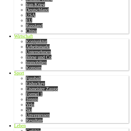
Iran-Krieg
Deutschland
USA
EU
Russland
China
Wirtschaft
Konjunktur
Arbeitsmarkt
Unternehmen
Börse und Co
Immobilien
Konsum
Sport
Fussball
Eishockey
Eismeister Zaugg
Formel 1
Tennis
Velo
Ski
Unvergessen
Resultate
Leben
Gefühle