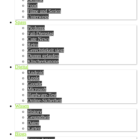
Food
Filme und Serien
Unterwegs
Spass
Picdump
Fail-Dienstag
Cute News
Retro
Gerechtigkeit siegt
Dumm gelaufen
Klischeekanone
Digital
Android
Apple
Google
Microsoft
Hardware-Test
Online-Sicherheit
Wissen
History
Gesundheit
Daten
Karten
Blogs