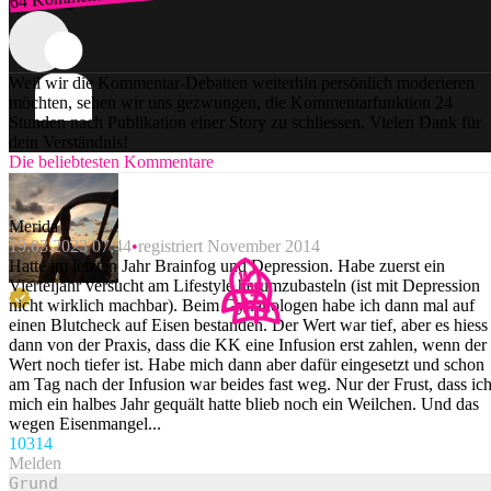
Zum Login
Weil wir die Kommentar-Debatten weiterhin persönlich moderieren
möchten, sehen wir uns gezwungen, die Kommentarfunktion 24
Stunden nach Publikation einer Story zu schliessen. Vielen Dank für
dein Verständnis!
Die beliebtesten Kommentare
Merida
19.03.2023 07:44
registriert November 2014
Hatte im letzten Jahr Brainfog und Depression. Habe zuerst ein
Vierteljahr versucht am Lifestyle herumzubasteln (ist mit Depression
nicht wirklich machbar). Beim Gynäkologen habe ich dann mal auf
einen Blutcheck auf Eisen bestanden. Der Wert war tief, aber es hiess
dann von der Praxis, dass die KK eine Infusion erst zahlen, wenn der
Wert noch tiefer ist. Habe mich dann aber dafür eingesetzt und schon
am Tag nach der Infusion war beides fast weg. Nur der Frust, dass ic
mich ein halbes Jahr gequält hatte blieb noch ein Weilchen. Und das
wegen Eisenmangel...
103
14
Melden