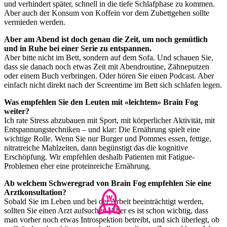
und verhindert später, schnell in die tiefe Schlafphase zu kommen.
Aber auch der Konsum von Koffein vor dem Zubettgehen sollte
vermieden werden.
Aber am Abend ist doch genau die Zeit, um noch gemütlich
und in Ruhe bei einer Serie zu entspannen.
Aber bitte nicht im Bett, sondern auf dem Sofa. Und schauen Sie,
dass sie danach noch etwas Zeit mit Abendroutine, Zähneputzen
oder einem Buch verbringen. Oder hören Sie einen Podcast. Aber
einfach nicht direkt nach der Screentime im Bett sich schlafen legen.
Was empfehlen Sie den Leuten mit «leichtem» Brain Fog
weiter?
Ich rate Stress abzubauen mit Sport, mit körperlicher Aktivität, mit
Entspannungstechniken – und klar: Die Ernährung spielt eine
wichtige Rolle. Wenn Sie nur Burger und Pommes essen, fettige,
nitratreiche Mahlzeiten, dann begünstigt das die kognitive
Erschöpfung. Wir empfehlen deshalb Patienten mit Fatigue-
Problemen eher eine proteinreiche Ernährung.
Ab welchem Schweregrad von Brain Fog empfehlen Sie eine
Arztkonsultation?
Sobald Sie im Leben und bei der Arbeit beeinträchtigt werden,
sollten Sie einen Arzt aufsuchen. Aber es ist schon wichtig, dass
man vorher noch etwas Introspektion betreibt, und sich überlegt, ob