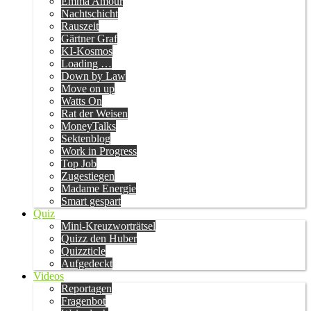
Emma Amour
Nachtschicht
Rauszeit
Gärtner Graf
KI-Kosmos
Loading …
Down by Law
Move on up
Watts On
Rat der Weisen
MoneyTalks
Sektenblog
Work in Progress
Top Job
Zugestiegen
Madame Energie
Smart gespart
Quiz
Mini-Kreuzworträtsel
Quizz den Huber
Quizzticle
Aufgedeckt
Videos
Reportagen
Fragenbot