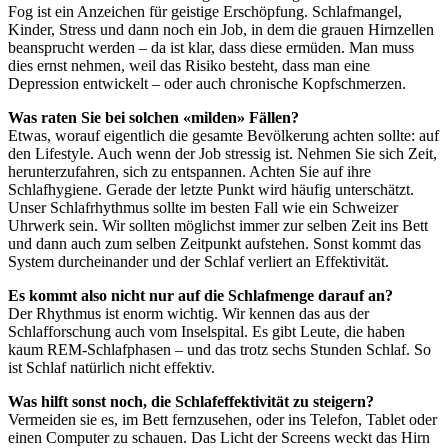
Fog ist ein Anzeichen für geistige Erschöpfung. Schlafmangel,
Kinder, Stress und dann noch ein Job, in dem die grauen Hirnzellen
beansprucht werden – da ist klar, dass diese ermüden. Man muss
dies ernst nehmen, weil das Risiko besteht, dass man eine
Depression entwickelt – oder auch chronische Kopfschmerzen.
Was raten Sie bei solchen «milden» Fällen?
Etwas, worauf eigentlich die gesamte Bevölkerung achten sollte: auf
den Lifestyle. Auch wenn der Job stressig ist. Nehmen Sie sich Zeit,
herunterzufahren, sich zu entspannen. Achten Sie auf ihre
Schlafhygiene. Gerade der letzte Punkt wird häufig unterschätzt.
Unser Schlafrhythmus sollte im besten Fall wie ein Schweizer
Uhrwerk sein. Wir sollten möglichst immer zur selben Zeit ins Bett
und dann auch zum selben Zeitpunkt aufstehen. Sonst kommt das
System durcheinander und der Schlaf verliert an Effektivität.
Es kommt also nicht nur auf die Schlafmenge darauf an?
Der Rhythmus ist enorm wichtig. Wir kennen das aus der
Schlafforschung auch vom Inselspital. Es gibt Leute, die haben
kaum REM-Schlafphasen – und das trotz sechs Stunden Schlaf. So
ist Schlaf natürlich nicht effektiv.
Was hilft sonst noch, die Schlafeffektivität zu steigern?
Vermeiden sie es, im Bett fernzusehen, oder ins Telefon, Tablet oder
einen Computer zu schauen. Das Licht der Screens weckt das Hirn