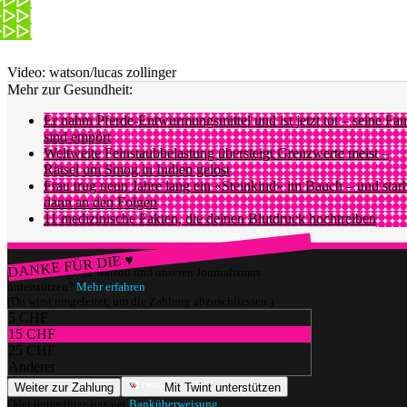
Video: watson/lucas zollinger
Mehr zur Gesundheit:
Er nahm Pferde-Entwurmungsmittel und ist jetzt tot – seine Fan
sind empört
Weltweite Feinstaubbelastung übersteigt Grenzwerte meist –
Rätsel um Smog in Indien gelöst
Frau trug neun Jahre lang ein «Steinkind» im Bauch – und star
dann an den Folgen
11 medizinische Fakten, die deinen Blutdruck hochtreiben
DANKE FÜR DIE ♥
Würdest du gerne watson und unseren Journalismus
unterstützen?
Mehr erfahren
(Du wirst umgeleitet, um die Zahlung abzuschliessen.)
5 CHF
15 CHF
25 CHF
Anderer
Weiter zur Zahlung
Mit Twint unterstützen
Oder unterstütze uns per
Banküberweisung
.