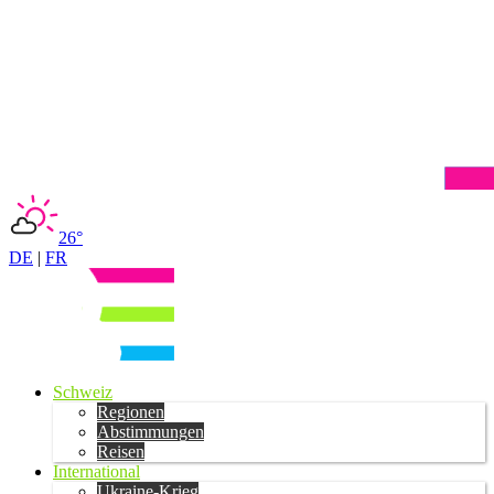
26°
DE
|
FR
Schweiz
Regionen
Abstimmungen
Reisen
International
Ukraine-Krieg