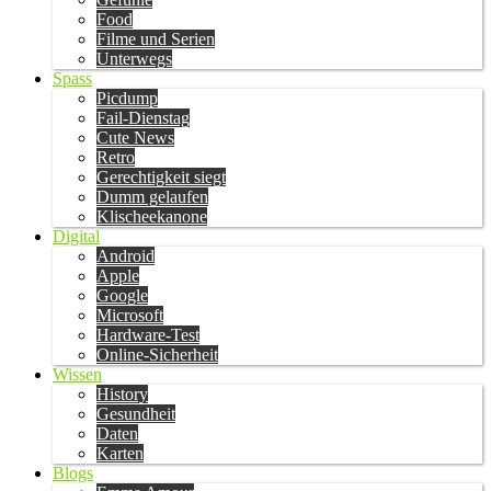
Food
Filme und Serien
Unterwegs
Spass
Picdump
Fail-Dienstag
Cute News
Retro
Gerechtigkeit siegt
Dumm gelaufen
Klischeekanone
Digital
Android
Apple
Google
Microsoft
Hardware-Test
Online-Sicherheit
Wissen
History
Gesundheit
Daten
Karten
Blogs