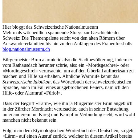
Hier bloggt das Schweizerische Nationalmuseum
Mehrmals wöchentlich spannende Storys zur Geschichte der
Schweiz: Die Themenpalette reicht von den alten Römern über
Auswandererfamilien bis hin zu den Anfängen des Frauenfussballs.
blog.nationalmuseum.ch
Bürgermeister Brun alarmierte also die Stadtbevölkerung, indem er
vom Rathausdach herunter schrie, also ein «Mordsgeschrei» oder
«Mordiogeschrei» verursachte, um auf den Überfall aufmerksam zu
machen und Hilfe zu erhalten. Ähnliche Warnrufe kennt das
Schweizerische Idiotikon
, das Wörterbuch der schweizerdeutschen
Sprache, auch im Fall eines ausgebrochenen Feuers, nämlich den
Hilfe- oder
Alarmruf
«Fürio!».
Dass der Begriff «Lärm», wie ihn ja Bürgermeister Brun angeblich
in der Zürcher Mordnacht verursachte, auch in seiner Entstehung
unter anderem mit Krieg und Kampf in Verbindung steht, wird wohl
manchen nicht bekannt sein.
Folgt man dem Etymologischen Wörterbuch des Deutschen, so geht
«Lärm» auf einen Ausruf zurück, welcher in diesem Artikel bereits