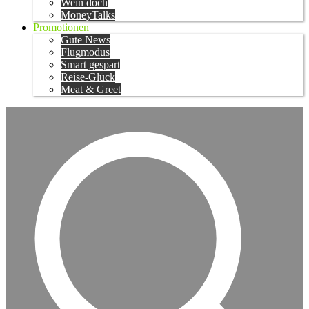
Wein doch
MoneyTalks
Promotionen
Gute News
Flugmodus
Smart gespart
Reise-Glück
Meat & Greet