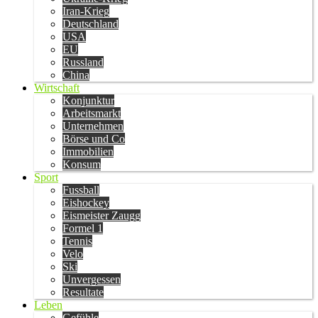
Iran-Krieg
Deutschland
USA
EU
Russland
China
Wirtschaft
Konjunktur
Arbeitsmarkt
Unternehmen
Börse und Co
Immobilien
Konsum
Sport
Fussball
Eishockey
Eismeister Zaugg
Formel 1
Tennis
Velo
Ski
Unvergessen
Resultate
Leben
Gefühle