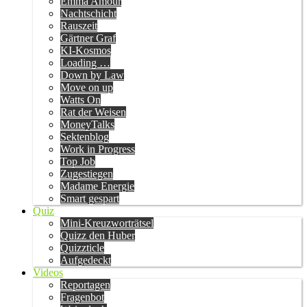
Emma Amour
Nachtschicht
Rauszeit
Gärtner Graf
KI-Kosmos
Loading …
Down by Law
Move on up
Watts On
Rat der Weisen
MoneyTalks
Sektenblog
Work in Progress
Top Job
Zugestiegen
Madame Energie
Smart gespart
Quiz
Mini-Kreuzworträtsel
Quizz den Huber
Quizzticle
Aufgedeckt
Videos
Reportagen
Fragenbot