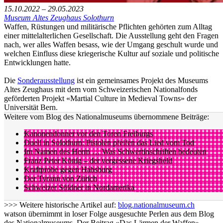
15.10.2022 – 29.05.2023
Museum Altes Zeughaus Solothurn
Waffen, Rüstungen und militärische Pflichten gehörten zum Alltag
einer mittelalterlichen Gesellschaft. Die Ausstellung geht den Fragen
nach, wer alles Waffen besass, wie der Umgang geschult wurde und
welchen Einfluss diese kriegerische Kultur auf soziale und politische
Entwicklungen hatte.
Die
Sonderausstellung
ist ein gemeinsames Projekt des Museums
Altes Zeughaus mit dem vom Schweizerischen Nationalfonds
geförderten Projekt «Martial Culture in Medieval Towns» der
Universität Bern.
Weitere vom Blog des Nationalmuseums übernommene Beiträge:
Kanonen­don­ner vor den Toren Freiburgs
Duell in Solothurn: Pistolen pfeifen das Lied vom Tod
Im Namen des Herrn … Was Schwertinschriften bedeuten
Franz Peter König – der verges­se­ne Kriegsheld
Kraftpro­be gegen Habsburg
Der Tyrann von Zürich
Schweizer Söldner in Nordamerika
>>> Weitere historische Artikel auf:
blog.nationalmuseum.ch
watson übernimmt in loser Folge ausgesuchte Perlen aus dem Blog
des Nationalmuseums. Der Beitrag «Das Lärmen der Waffen»