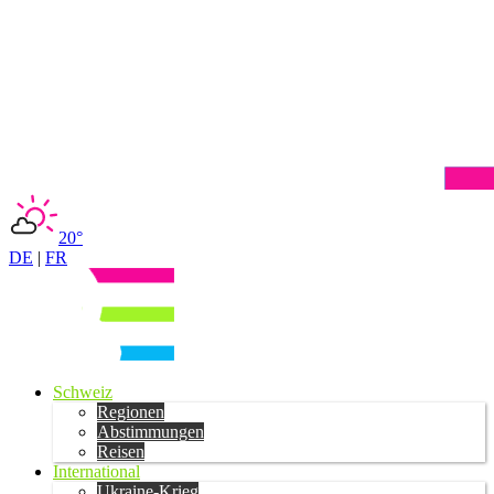
20°
DE
|
FR
Schweiz
Regionen
Abstimmungen
Reisen
International
Ukraine-Krieg