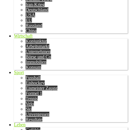
Iran-Krieg
Deutschland
USA
EU
Russland
China
Wirtschaft
Konjunktur
Arbeitsmarkt
Unternehmen
Börse und Co
Immobilien
Konsum
Sport
Fussball
Eishockey
Eismeister Zaugg
Formel 1
Tennis
Velo
Ski
Unvergessen
Resultate
Leben
Gefühle