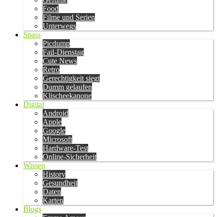
Food
Filme und Serien
Unterwegs
Spass
Picdump
Fail-Dienstag
Cute News
Retro
Gerechtigkeit siegt
Dumm gelaufen
Klischeekanone
Digital
Android
Apple
Google
Microsoft
Hardware-Test
Online-Sicherheit
Wissen
History
Gesundheit
Daten
Karten
Blogs