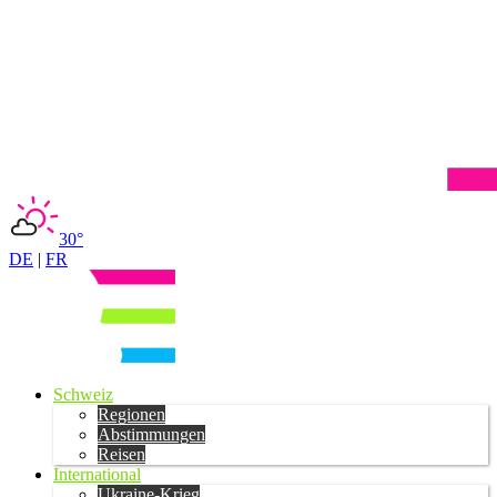
30°
DE
|
FR
Schweiz
Regionen
Abstimmungen
Reisen
International
Ukraine-Krieg