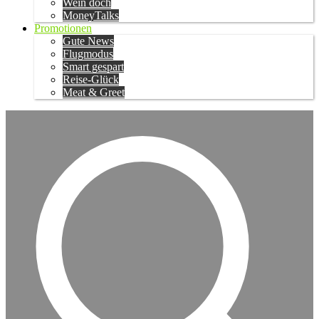
Wein doch
MoneyTalks
Promotionen
Gute News
Flugmodus
Smart gespart
Reise-Glück
Meat & Greet