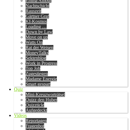
Emma Amour
Nachtschicht
Rauszeit
Gärtner Graf
KI-Kosmos
Loading …
Down by Law
Move on up
Watts On
Rat der Weisen
MoneyTalks
Sektenblog
Work in Progress
Top Job
Zugestiegen
Madame Energie
Smart gespart
Quiz
Mini-Kreuzworträtsel
Quizz den Huber
Quizzticle
Aufgedeckt
Videos
Reportagen
Fragenbot