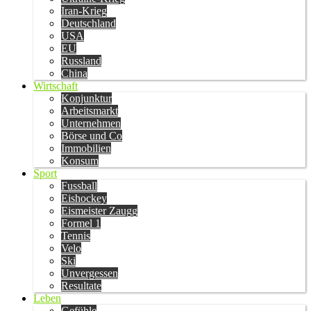
Iran-Krieg
Deutschland
USA
EU
Russland
China
Wirtschaft
Konjunktur
Arbeitsmarkt
Unternehmen
Börse und Co
Immobilien
Konsum
Sport
Fussball
Eishockey
Eismeister Zaugg
Formel 1
Tennis
Velo
Ski
Unvergessen
Resultate
Leben
Gefühle