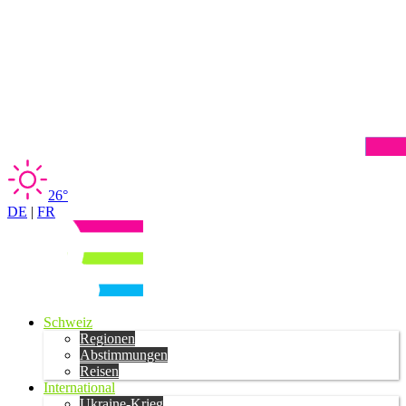
26°
DE
|
FR
Schweiz
Regionen
Abstimmungen
Reisen
International
Ukraine-Krieg