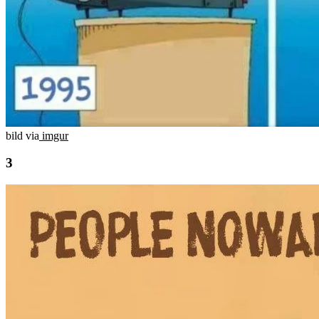
bild via
imgur