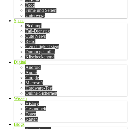
Food
Filme und Serien
Unterwegs
Spass
Picdump
Fail-Dienstag
Cute News
Retro
Gerechtigkeit siegt
Dumm gelaufen
Klischeekanone
Digital
Android
Apple
Google
Microsoft
Hardware-Test
Online-Sicherheit
Wissen
History
Gesundheit
Daten
Karten
Blogs