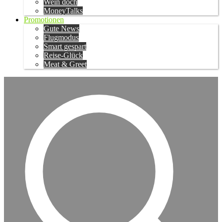
Wein doch
MoneyTalks
Promotionen
Gute News
Flugmodus
Smart gespart
Reise-Glück
Meat & Greet