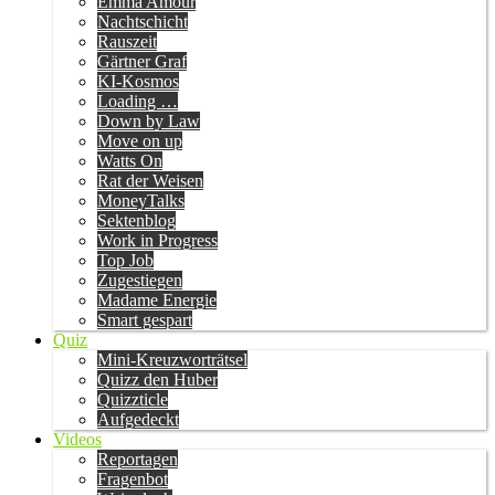
Emma Amour
Nachtschicht
Rauszeit
Gärtner Graf
KI-Kosmos
Loading …
Down by Law
Move on up
Watts On
Rat der Weisen
MoneyTalks
Sektenblog
Work in Progress
Top Job
Zugestiegen
Madame Energie
Smart gespart
Quiz
Mini-Kreuzworträtsel
Quizz den Huber
Quizzticle
Aufgedeckt
Videos
Reportagen
Fragenbot