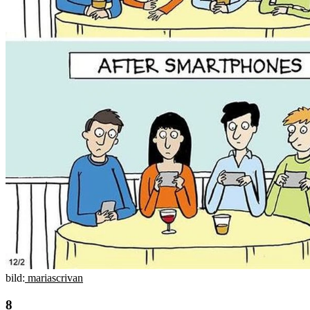
bild:
mariascrivan