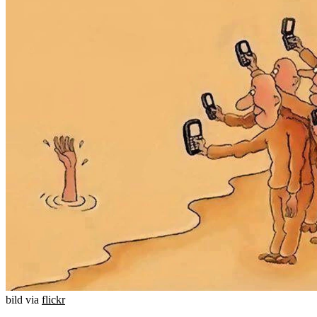
bild via
flickr