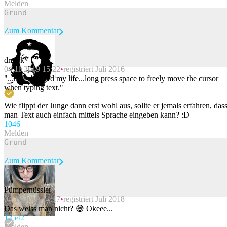
Melden
Zum Kommentar
dmark
04.11.2019 15:22
registriert Juli 2016
Beitrag melden
"...that changed my life...long press space to freely move the cursor
when typing text."
Wie flippt der Junge dann erst wohl aus, sollte er jemals erfahren, das
man Text auch einfach mittels Sprache eingeben kann? :D
104
6
Melden
Zum Kommentar
Pümpernüssler
04.11.2019 14:17
registriert Juli 2018
Beitrag melden
Das weiss man nicht? 😅 Okeee...
125
42
Melden