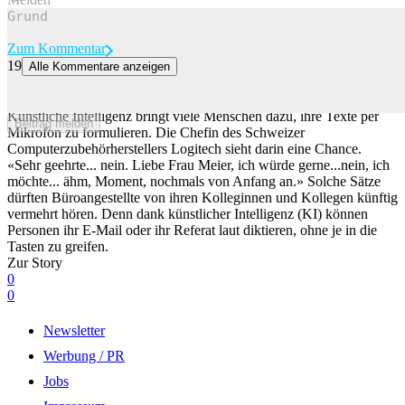
Zum Kommentar
19
Alle Kommentare anzeigen
«Sehr geehrte Frau Meier...»: Weshalb Bürogspänli ihre E-Mail
vermehrt laut diktieren
Künstliche Intelligenz bringt viele Menschen dazu, ihre Texte per
Beitrag melden
Mikrofon zu formulieren. Die Chefin des Schweizer
Computerzubehörherstellers Logitech sieht darin eine Chance.
«Sehr geehrte... nein. Liebe Frau Meier, ich würde gerne...nein, ich
möchte... ähm, Moment, nochmals von Anfang an.» Solche Sätze
dürften Büroangestellte von ihren Kolleginnen und Kollegen künftig
vermehrt hören. Denn dank künstlicher Intelligenz (KI) können
Personen ihr E-Mail oder ihr Referat laut diktieren, ohne je in die
Tasten zu greifen.
Zur Story
0
0
Newsletter
Werbung / PR
Jobs