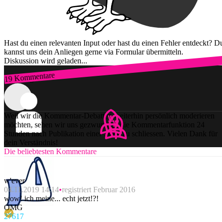
Hast du einen relevanten Input oder hast du einen Fehler entdeckt? D
kannst uns dein Anliegen gerne via Formular übermitteln.
Diskussion wird geladen...
19 Kommentare
Zum Login
Weil wir die Kommentar-Debatten weiterhin persönlich moderieren
möchten, sehen wir uns gezwungen, die Kommentarfunktion 24
Stunden nach Publikation einer Story zu schliessen. Vielen Dank für
dein Verständnis!
Die beliebtesten Kommentare
w'ever
04.11.2019 14:14
registriert Februar 2016
wow! ich meine... echt jetzt!?!
OMG
276
17