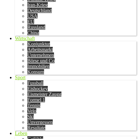
Iran-Krieg
Deutschland
USA
EU
Russland
China
Wirtschaft
Konjunktur
Arbeitsmarkt
Unternehmen
Börse und Co
Immobilien
Konsum
Sport
Fussball
Eishockey
Eismeister Zaugg
Formel 1
Tennis
Velo
Ski
Unvergessen
Resultate
Leben
Gefühle