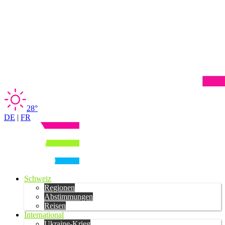
28°
DE
|
FR
Schweiz
Regionen
Abstimmungen
Reisen
International
Ukraine-Krieg