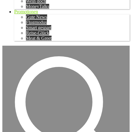
Wein doch
MoneyTalks
Promotionen
Gute News
Flugmodus
Smart gespart
Reise-Glück
Meat & Greet