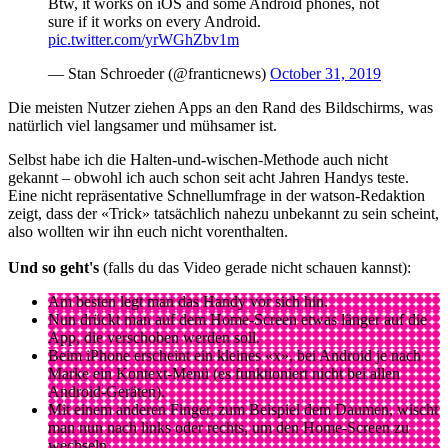
Btw, it works on iOS and some Android phones, not
sure if it works on every Android.
pic.twitter.com/yrWGhZbv1m
— Stan Schroeder (@franticnews)
October 31, 2019
Die meisten Nutzer ziehen Apps an den Rand des Bildschirms, was
natürlich viel langsamer und mühsamer ist.
Selbst habe ich die Halten-und-wischen-Methode auch nicht
gekannt – obwohl ich auch schon seit acht Jahren Handys teste.
Eine nicht repräsentative Schnellumfrage in der watson-Redaktion
zeigt, dass der «Trick» tatsächlich nahezu unbekannt zu sein scheint,
also wollten wir ihn euch nicht vorenthalten.
Und so geht's
(falls du das Video gerade nicht schauen kannst):
Am besten legt man das Handy vor sich hin.
Nun drückt man auf dem Home-Screen etwas länger auf die
App, die verschoben werden soll.
Beim iPhone erscheint ein kleines «x», bei Android je nach
Marke ein Kontext-Menü (es funktioniert nicht bei allen
Android-Geräten).
Mit einem anderen Finger, zum Beispiel dem Daumen, wischt
man nun nach links oder rechts, um den Home-Screen zu
wechseln.