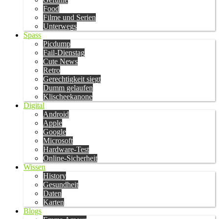
Food
Filme und Serien
Unterwegs
Spass
Picdump
Fail-Dienstag
Cute News
Retro
Gerechtigkeit siegt
Dumm gelaufen
Klischeekanone
Digital
Android
Apple
Google
Microsoft
Hardware-Test
Online-Sicherheit
Wissen
History
Gesundheit
Daten
Karten
Blogs