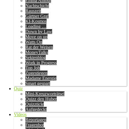
Emma Amour
Nachtschicht
Rauszeit
Gärtner Graf
KI-Kosmos
Loading …
Down by Law
Move on up
Watts On
Rat der Weisen
MoneyTalks
Sektenblog
Work in Progress
Top Job
Zugestiegen
Madame Energie
Smart gespart
Quiz
Mini-Kreuzworträtsel
Quizz den Huber
Quizzticle
Aufgedeckt
Videos
Reportagen
Fragenbot