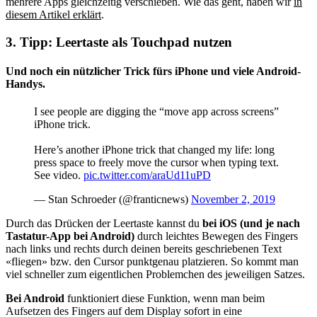
mehrere Apps gleichzeitig verschieben. Wie das geht, haben wir
in
diesem Artikel erklärt
.
3. Tipp: Leertaste als Touchpad nutzen
Und noch ein nützlicher Trick fürs iPhone und viele Android-
Handys.
I see people are digging the “move app across screens”
iPhone trick.
Here’s another iPhone trick that changed my life: long
press space to freely move the cursor when typing text.
See video.
pic.twitter.com/araUd11uPD
— Stan Schroeder (@franticnews)
November 2, 2019
Durch das Drücken der Leertaste kannst du
bei iOS (und je nach
Tastatur-App bei Android)
durch leichtes Bewegen des Fingers
nach links und rechts durch deinen bereits geschriebenen Text
«fliegen» bzw. den Cursor punktgenau platzieren. So kommt man
viel schneller zum eigentlichen Problemchen des jeweiligen Satzes.
Bei Android
funktioniert diese Funktion, wenn man beim
Aufsetzen des Fingers auf dem Display sofort in eine