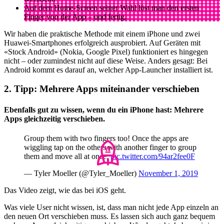
Auf dem Home-Screen seiner Wahl löst man den ersten
Finger von der App – und fertig.
Wir haben die praktische Methode mit einem iPhone und zwei
Huawei-Smartphones erfolgreich ausprobiert. Auf Geräten mit
«Stock Android» (Nokia, Google Pixel) funktioniert es hingegen
nicht – oder zumindest nicht auf diese Weise. Anders gesagt: Bei
Android kommt es darauf an, welcher App-Launcher installiert ist.
2. Tipp: Mehrere Apps miteinander verschieben
Ebenfalls gut zu wissen, wenn du ein iPhone hast: Mehrere
Apps gleichzeitig verschieben.
Group them with two fingers too! Once the apps are
wiggling tap on the others with another finger to group
them and move all at once.
pic.twitter.com/94ar2fee0F
— Tyler Moeller (@Tyler_Moeller)
November 1, 2019
Das Video zeigt, wie das bei iOS geht.
Was viele User nicht wissen, ist, dass man nicht jede App einzeln an
den neuen Ort verschieben muss. Es lassen sich auch ganz bequem