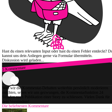
Hast du einen relevanten Input oder hast du einen Fehler entdeckt? D
kannst uns dein Anliegen gerne via Formular übermitteln.
Diskussion wird geladen...
5 Kommentare
Zum Login
Weil wir die Kommentar-Debatten weiterhin persönlich moderieren
möchten, sehen wir uns gezwungen, die Kommentarfunktion 24
Stunden nach Publikation einer Story zu schliessen. Vielen Dank für
dein Verständnis!
Die beliebtesten Kommentare