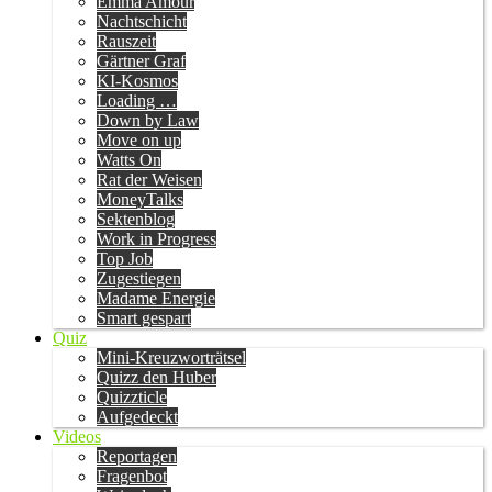
Emma Amour
Nachtschicht
Rauszeit
Gärtner Graf
KI-Kosmos
Loading …
Down by Law
Move on up
Watts On
Rat der Weisen
MoneyTalks
Sektenblog
Work in Progress
Top Job
Zugestiegen
Madame Energie
Smart gespart
Quiz
Mini-Kreuzworträtsel
Quizz den Huber
Quizzticle
Aufgedeckt
Videos
Reportagen
Fragenbot