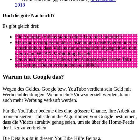
2018
Und die gute Nachricht?
Es gibt gleich drei:
Die Autoplay-Videos starten ohne Ton, mit Untertiteln.
Man kann Autoplay in den Einstellungen deaktivieren oder so
einschränken, dass Videos nur automatisch abgespielt werden,
wenn eine WLAN-Verbindung besteht.
Das Anschauen von Videos über Autoplay (im Home-Tab)
soll weniger Daten verbrauchen als üblich.
Warum tut Google das?
Wegen des Geldes. Google bzw. YouTube verdient sein Geld mit
Werbeeinblendungen. Wenn mehr «Views» erzielt werden, kann
auch mehr Werbung verkauft werden.
Für die YouTuber
bedeute dies
eine grössere Chance, ihre Arbeit zu
monetarisieren – falls denn die Algorithmen von Google bestimmen,
dass die Videos attraktiv genug seien, um sie über die Home-Feeds
der User zu verbreiten.
Die Details gibt
in diesem YouTube-Hilfe-Beitrag
.