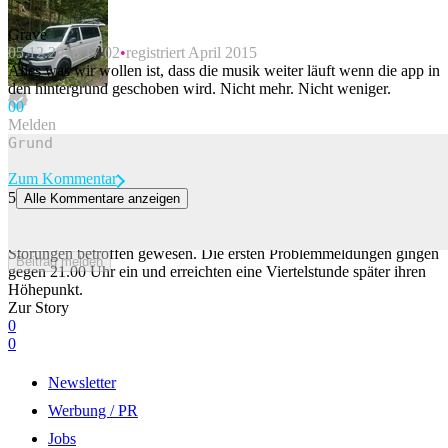
Grave
05.12.2018 17:02
registriert April 2015
Alles was wir wollen ist, dass die musik weiter läuft wenn die app in
den hintergrund geschoben wird. Nicht mehr. Nicht weniger.
0
0
Melden
Zum Kommentar
5
Alle Kommentare anzeigen
Streamingdienst Netflix von Störungen betroffen
Der Streamingdienst Netflix ist am Dienstagabend kurzzeitig von
Störungen betroffen gewesen. Die ersten Problemmeldungen gingen
Beitrag melden
gegen 21.00 Uhr ein und erreichten eine Viertelstunde später ihren
Höhepunkt.
Zur Story
0
0
Newsletter
Werbung / PR
Jobs