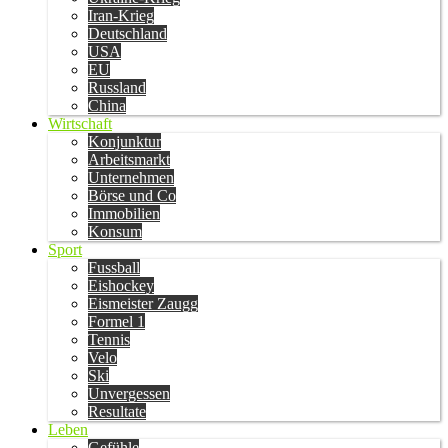
Iran-Krieg
Deutschland
USA
EU
Russland
China
Wirtschaft
Konjunktur
Arbeitsmarkt
Unternehmen
Börse und Co
Immobilien
Konsum
Sport
Fussball
Eishockey
Eismeister Zaugg
Formel 1
Tennis
Velo
Ski
Unvergessen
Resultate
Leben
Gefühle