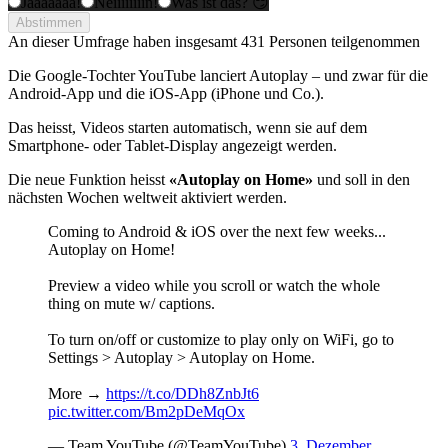
Jaaaaaaa!
Neiiiiiiiin!
Was ist das? 😏
Abstimmen
An dieser Umfrage haben insgesamt
431 Personen
teilgenommen
Die Google-Tochter YouTube lanciert Autoplay – und zwar für die
Android-App und die iOS-App (iPhone und Co.).
Das heisst, Videos starten automatisch, wenn sie auf dem
Smartphone- oder Tablet-Display angezeigt werden.
Die neue Funktion heisst
«Autoplay on Home»
und soll in den
nächsten Wochen weltweit aktiviert werden.
Coming to Android & iOS over the next few weeks...
Autoplay on Home!
Preview a video while you scroll or watch the whole
thing on mute w/ captions.
To turn on/off or customize to play only on WiFi, go to
Settings > Autoplay > Autoplay on Home.
More →
https://t.co/DDh8ZnbJt6
pic.twitter.com/Bm2pDeMqOx
— Team YouTube (@TeamYouTube)
3. Dezember