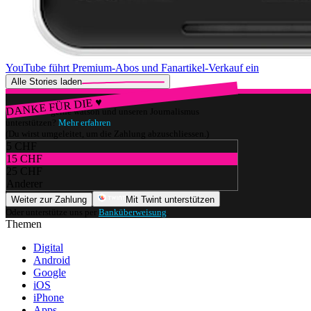
YouTube führt Premium-Abos und Fanartikel-Verkauf ein
Alle Stories laden
DANKE FÜR DIE ♥
Würdest du gerne watson und unseren Journalismus
unterstützen?
Mehr erfahren
(Du wirst umgeleitet, um die Zahlung abzuschliessen.)
5 CHF
15 CHF
25 CHF
Anderer
Weiter zur Zahlung
Mit Twint unterstützen
Oder unterstütze uns per
Banküberweisung
.
Themen
Digital
Android
Google
iOS
iPhone
Apps