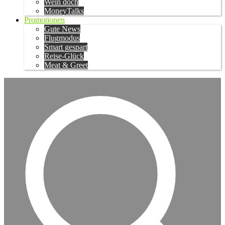
Wein doch
MoneyTalks
Promotionen
Gute News
Flugmodus
Smart gespart
Reise-Glück
Meat & Greet