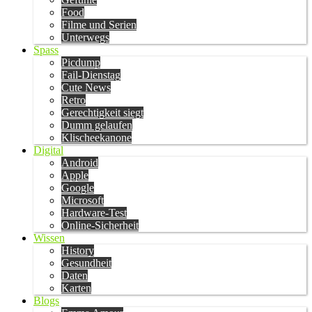
Food
Filme und Serien
Unterwegs
Spass
Picdump
Fail-Dienstag
Cute News
Retro
Gerechtigkeit siegt
Dumm gelaufen
Klischeekanone
Digital
Android
Apple
Google
Microsoft
Hardware-Test
Online-Sicherheit
Wissen
History
Gesundheit
Daten
Karten
Blogs