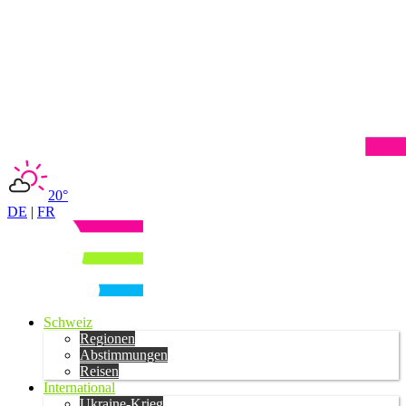
20°
DE
|
FR
Schweiz
Regionen
Abstimmungen
Reisen
International
Ukraine-Krieg