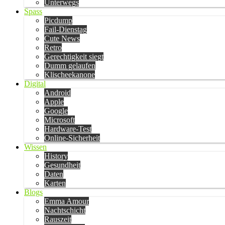
Unterwegs
Spass
Picdump
Fail-Dienstag
Cute News
Retro
Gerechtigkeit siegt
Dumm gelaufen
Klischeekanone
Digital
Android
Apple
Google
Microsoft
Hardware-Test
Online-Sicherheit
Wissen
History
Gesundheit
Daten
Karten
Blogs
Emma Amour
Nachtschicht
Rauszeit