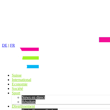
DE
|
FR
Suisse
International
Economie
Société
Sport
News en direct
Résultats
Divertissement