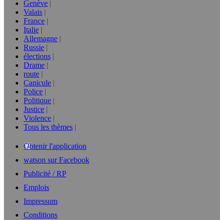
Genève
Valais
France
Italie
Allemagne
Russie
élections
Drame
route
Canicule
Police
Politique
Justice
Violence
Tous les thèmes
Obtenir l'application
watson sur Facebook
Publicité / RP
Emplois
Impressum
Conditions