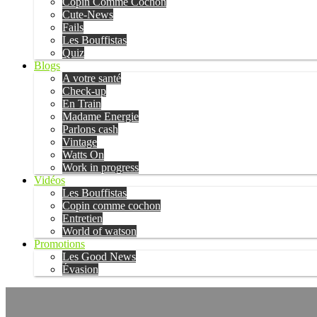
Copin Comme Cochon
Cute-News
Fails
Les Bouffistas
Quiz
Blogs
A votre santé
Check-up
En Train
Madame Energie
Parlons cash
Vintage
Watts On
Work in progress
Vidéos
Les Bouffistas
Copin comme cochon
Entretien
World of watson
Promotions
Les Good News
Évasion