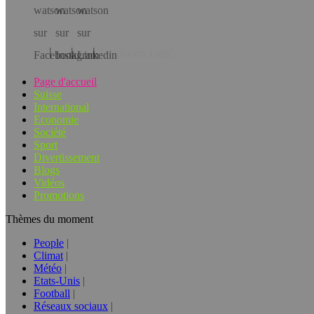
Téléchargez l’app!
Page d'accueil
Suisse
International
Economie
Société
Sport
Divertissement
Blogs
Vidéos
Promotions
Thèmes du moment
People
Climat
Météo
Etats-Unis
Football
Réseaux sociaux