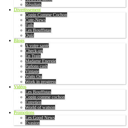
Résultats
Divertissement
Copin Comme Cochon
Cute-News
Fails
Les Bouffistas
Quiz
Blogs
A votre santé
Check-up
En Train
Madame Energie
Parlons cash
Vintage
Watts On
Work in progress
Vidéos
Les Bouffistas
Copin comme cochon
Entretien
World of watson
Promotions
Les Good News
Évasion