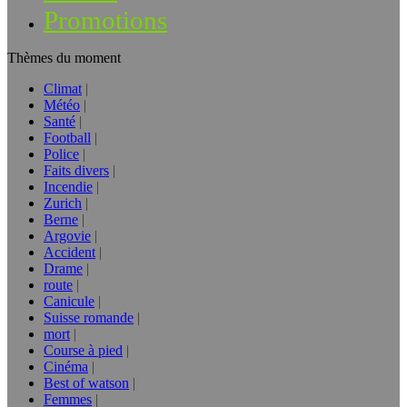
Promotions
Thèmes du moment
Climat
Météo
Santé
Football
Police
Faits divers
Incendie
Zurich
Berne
Argovie
Accident
Drame
route
Canicule
Suisse romande
mort
Course à pied
Cinéma
Best of watson
Femmes