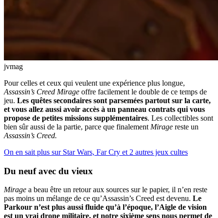
jvmag
Pour celles et ceux qui veulent une expérience plus longue,
Assassin’s Creed Mirage
offre facilement le double de ce temps de
jeu.
Les quêtes secondaires sont parsemées partout sur la carte,
et vous allez aussi avoir accès à un panneau contrats qui vous
propose de petites missions supplémentaires
. Les collectibles sont
bien sûr aussi de la partie, parce que finalement
Mirage
reste un
Assassin’s Creed.
On en sait plus sur Star Wars, Far Cry et 2 autres jeux cultes
Du neuf avec du vieux
Mirage
a beau être un retour aux sources sur le papier, il n’en reste
pas moins un mélange de ce qu’Assassin’s Creed est devenu.
Le
Parkour n’est plus aussi fluide qu’à l’époque, l’Aigle de vision
est un vrai drone militaire, et notre sixième sens nous permet de