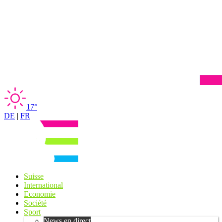
17°
DE
|
FR
Suisse
International
Economie
Société
Sport
News en direct