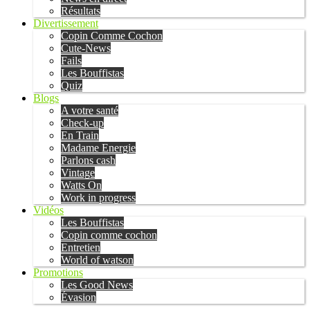
Résultats
Divertissement
Copin Comme Cochon
Cute-News
Fails
Les Bouffistas
Quiz
Blogs
A votre santé
Check-up
En Train
Madame Energie
Parlons cash
Vintage
Watts On
Work in progress
Vidéos
Les Bouffistas
Copin comme cochon
Entretien
World of watson
Promotions
Les Good News
Évasion