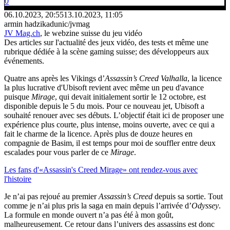
0
06.10.2023, 20:55
13.10.2023, 11:05
armin hadzikadunic/jvmag
JV Mag.ch
, le webzine suisse du jeu vidéo
Des articles sur l'actualité des jeux vidéo, des tests et même une
rubrique dédiée à la scène gaming suisse; des développeurs aux
événements.
Quatre ans après les Vikings d’
Assassin’s Creed Valhalla
, la licence
la plus lucrative d'Ubisoft revient avec même un peu d'avance
puisque
Mirage
, qui devait initialement sortir le 12 octobre, est
disponible depuis le 5 du mois. Pour ce nouveau jet, Ubisoft a
souhaité renouer avec ses débuts. L’objectif était ici de proposer une
expérience plus courte, plus intense, moins ouverte, avec ce qui a
fait le charme de la licence. Après plus de douze heures en
compagnie de Basim, il est temps pour moi de souffler entre deux
escalades pour vous parler de ce
Mirage
.
Les fans d'«Assassin's Creed Mirage» ont rendez-vous avec
l'histoire
Je n’ai pas rejoué au premier
Assassin’s Creed
depuis sa sortie. Tout
comme je n’ai plus pris la saga en main depuis l’arrivée d’
Odyssey
.
La formule en monde ouvert n’a pas été à mon goût,
malheureusement. Ce retour dans l’univers des assassins est donc