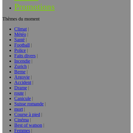
Promotions
Thèmes du moment
Climat
Météo
Santé
Football
Police
Faits divers
Incendie
Zurich
Berne
Argovie
Accident
Drame
route
Canicule
Suisse romande
mort
Course à pied
Cinéma
Best of watson
Femmes