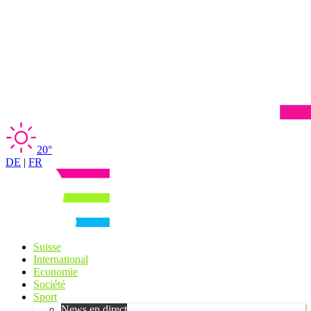
20°
DE
|
FR
Suisse
International
Economie
Société
Sport
News en direct