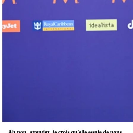
... Ah non, attendez, je crois qu'elle essaie de nous