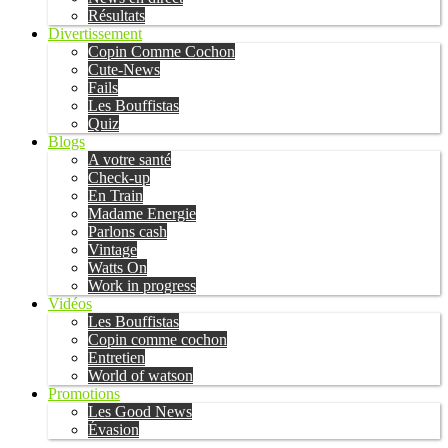
Résultats
Divertissement
Copin Comme Cochon
Cute-News
Fails
Les Bouffistas
Quiz
Blogs
A votre santé
Check-up
En Train
Madame Energie
Parlons cash
Vintage
Watts On
Work in progress
Vidéos
Les Bouffistas
Copin comme cochon
Entretien
World of watson
Promotions
Les Good News
Évasion