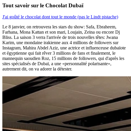
Tout savoir sur le Chocolat Dubaï
J'ai goûté le chocolat dont tout le monde (pas le Lindt pistache)
Le 8 janvier, on retrouvera les stars du show: Safa, Ebraheem,
Farhana, Mona Kattan et son mari, Loujain, Zeina ou encore Dj
Bliss. La saison 3 verra l'arrivée de trois nouvelles têtes: Jwana
Karim, une mondaine irakienne aux 4 millions de followers sur
Instagram, Mahira Abdel Aziz, une actrice et influenceuse dubaïote
et égyptienne qui fait rêver 3 millions de fans et finalement, le
mannequin saoudien Roz, 15 millions de followers, qui d'après les
sites spécialisés de Dubaï, a une «personnalité polarisante»,
autrement dit, on va adorer la détester.