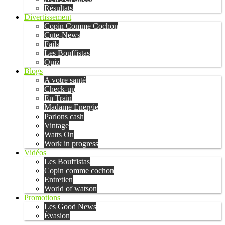
Résultats
Divertissement
Copin Comme Cochon
Cute-News
Fails
Les Bouffistas
Quiz
Blogs
A votre santé
Check-up
En Train
Madame Energie
Parlons cash
Vintage
Watts On
Work in progress
Vidéos
Les Bouffistas
Copin comme cochon
Entretien
World of watson
Promotions
Les Good News
Évasion