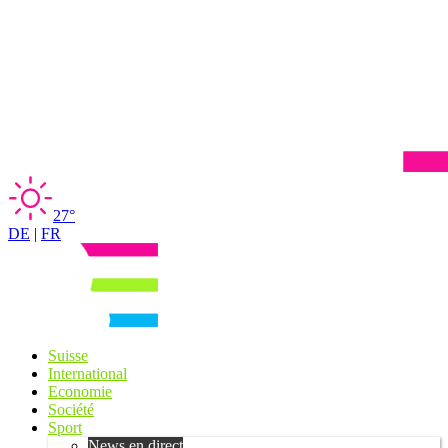
27°
DE
|
FR
Suisse
International
Economie
Société
Sport
News en direct