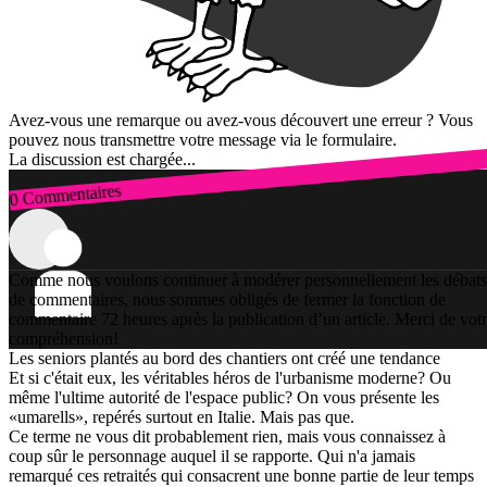
Avez-vous une remarque ou avez-vous découvert une erreur ? Vous
pouvez nous transmettre votre message via le formulaire.
La discussion est chargée...
0 Commentaires
Connexion
Comme nous voulons continuer à modérer personnellement les débats
de commentaires, nous sommes obligés de fermer la fonction de
commentaire 72 heures après la publication d’un article. Merci de vot
compréhension!
Les seniors plantés au bord des chantiers ont créé une tendance
Et si c'était eux, les véritables héros de l'urbanisme moderne? Ou
même l'ultime autorité de l'espace public? On vous présente les
«umarells», repérés surtout en Italie. Mais pas que.
Ce terme ne vous dit probablement rien, mais vous connaissez à
coup sûr le personnage auquel il se rapporte. Qui n'a jamais
remarqué ces retraités qui consacrent une bonne partie de leur temps