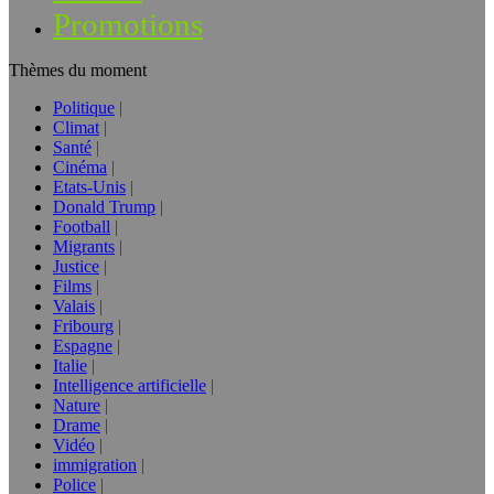
Promotions
Thèmes du moment
Politique
Climat
Santé
Cinéma
Etats-Unis
Donald Trump
Football
Migrants
Justice
Films
Valais
Fribourg
Espagne
Italie
Intelligence artificielle
Nature
Drame
Vidéo
immigration
Police