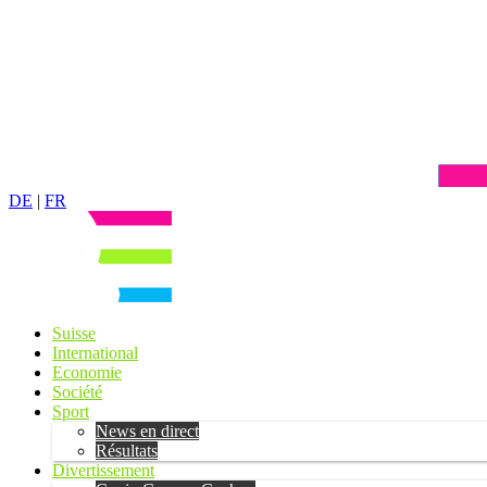
DE
|
FR
Suisse
International
Economie
Société
Sport
News en direct
Résultats
Divertissement