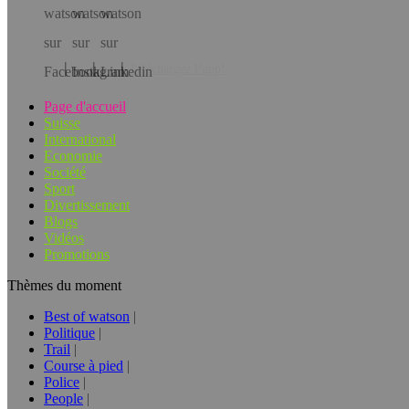
Téléchargez l’app!
Page d'accueil
Suisse
International
Economie
Société
Sport
Divertissement
Blogs
Vidéos
Promotions
Thèmes du moment
Best of watson
Politique
Trail
Course à pied
Police
People