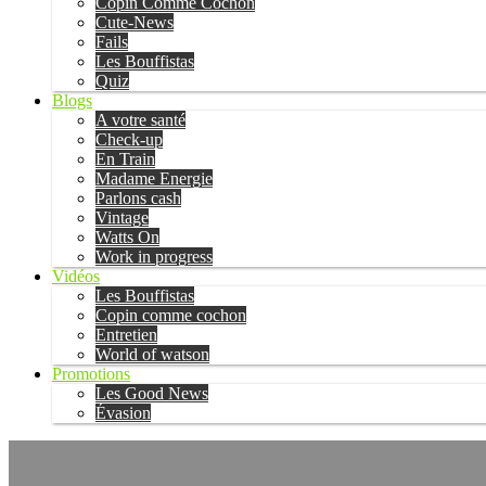
Copin Comme Cochon
Cute-News
Fails
Les Bouffistas
Quiz
Blogs
A votre santé
Check-up
En Train
Madame Energie
Parlons cash
Vintage
Watts On
Work in progress
Vidéos
Les Bouffistas
Copin comme cochon
Entretien
World of watson
Promotions
Les Good News
Évasion