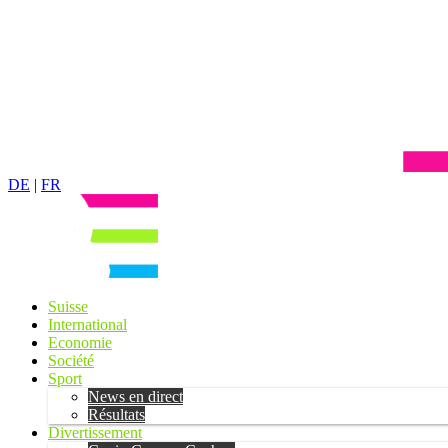
DE
|
FR
Suisse
International
Economie
Société
Sport
News en direct
Résultats
Divertissement