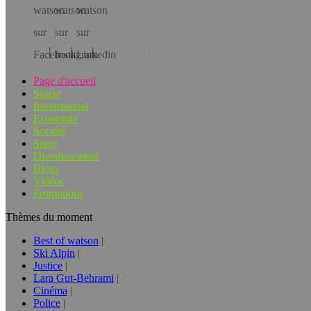
Téléchargez l’app!
Page d'accueil
Suisse
International
Economie
Société
Sport
Divertissement
Blogs
Vidéos
Promotions
Thèmes du moment
Best of watson
Ski Alpin
Justice
Lara Gut-Behrami
Cinéma
Police