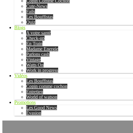
Copin Comme Cochon
Cute-News
Fails
Les Bouffistas
Quiz
Blogs
A votre santé
Check-up
En Train
Madame Energie
Parlons cash
Vintage
Watts On
Work in progress
Vidéos
Les Bouffistas
Copin comme cochon
Entretien
World of watson
Promotions
Les Good News
Évasion