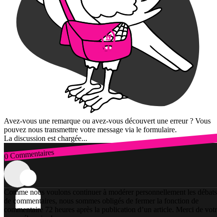
Avez-vous une remarque ou avez-vous découvert une erreur ? Vous
pouvez nous transmettre votre message via le formulaire.
La discussion est chargée...
0 Commentaires
Connexion
Comme nous voulons continuer à modérer personnellement les débats
de commentaires, nous sommes obligés de fermer la fonction de
commentaire 72 heures après la publication d’un article. Merci de vot