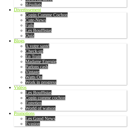
Résultats
Divertissement
Copin Comme Cochon
Cute-News
Fails
Les Bouffistas
Quiz
Blogs
A votre santé
Check-up
En Train
Madame Energie
Parlons cash
Vintage
Watts On
Work in progress
Vidéos
Les Bouffistas
Copin comme cochon
Entretien
World of watson
Promotions
Les Good News
Évasion