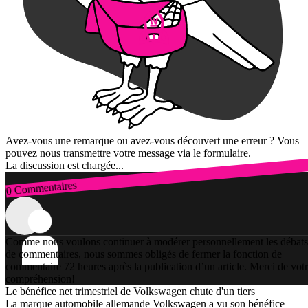
Avez-vous une remarque ou avez-vous découvert une erreur ? Vous
pouvez nous transmettre votre message via le formulaire.
La discussion est chargée...
0 Commentaires
Connexion
Comme nous voulons continuer à modérer personnellement les débats
de commentaires, nous sommes obligés de fermer la fonction de
commentaire 72 heures après la publication d’un article. Merci de vot
compréhension!
Le bénéfice net trimestriel de Volkswagen chute d'un tiers
La marque automobile allemande Volkswagen a vu son bénéfice