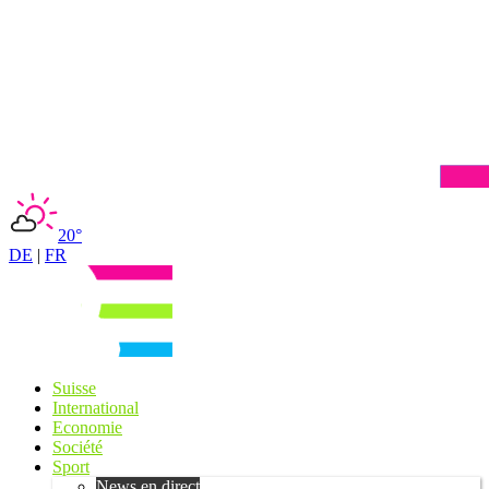
20°
DE
|
FR
Suisse
International
Economie
Société
Sport
News en direct