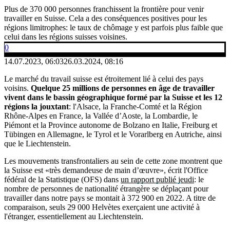
Plus de 370 000 personnes franchissent la frontière pour venir
travailler en Suisse. Cela a des conséquences positives pour les
régions limitrophes: le taux de chômage y est parfois plus faible que
celui dans les régions suisses voisines.
0
14.07.2023, 06:03
26.03.2024, 08:16
Le marché du travail suisse est étroitement lié à celui des pays
voisins.
Quelque 25 millions de personnes en âge de travailler
vivent dans le bassin géographique formé par la Suisse et les 12
régions la jouxtant
: l'Alsace, la Franche-Comté et la Région
Rhône-Alpes en France, la Vallée d’Aoste, la Lombardie, le
Piémont et la Province autonome de Bolzano en Italie, Freiburg et
Tübingen en Allemagne, le Tyrol et le Vorarlberg en Autriche, ainsi
que le Liechtenstein.
Les mouvements transfrontaliers au sein de cette zone montrent que
la Suisse est «très demandeuse de main d’œuvre», écrit l'Office
fédéral de la Statistique (OFS) dans
un rapport publié jeudi
: le
nombre de personnes de nationalité étrangère se déplaçant pour
travailler dans notre pays se montait à 372 900 en 2022. A titre de
comparaison, seuls 29 000 Helvètes exerçaient une activité à
l'étranger, essentiellement au Liechtenstein.