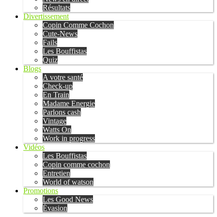
Résultats
Divertissement
Copin Comme Cochon
Cute-News
Fails
Les Bouffistas
Quiz
Blogs
A votre santé
Check-up
En Train
Madame Energie
Parlons cash
Vintage
Watts On
Work in progress
Vidéos
Les Bouffistas
Copin comme cochon
Entretien
World of watson
Promotions
Les Good News
Évasion