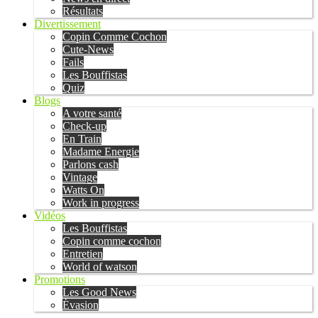
Résultats
Divertissement
Copin Comme Cochon
Cute-News
Fails
Les Bouffistas
Quiz
Blogs
A votre santé
Check-up
En Train
Madame Energie
Parlons cash
Vintage
Watts On
Work in progress
Vidéos
Les Bouffistas
Copin comme cochon
Entretien
World of watson
Promotions
Les Good News
Évasion