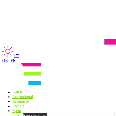
17°
DE
|
FR
Suisse
International
Economie
Société
Sport
News en direct