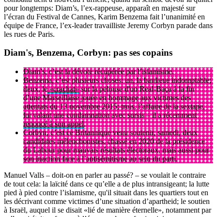
pour longtemps: Diam’s, l’ex-rappeuse, apparaît en majesté sur
l’écran du Festival de Cannes, Karim Benzema fait l’unanimité en
équipe de France, l’ex-leader travailliste Jeremy Corbyn parade dans
les rues de Paris.
Diam's, Benzema, Corbyn: pas ses copains
Diam’s, c’est la dévote récupérée par l’islamisme.
Benzema, c’est plusieurs choses: un, la banlieue indomptable;
deux, le
«crachat»
sur la pelouse d'un Real-Baça à la fin
d’une Marseillaise jouée en hommage aux victimes des
attentats du 13 novembre 2015; trois, l’affaire de la sextape,
lui valant une condamnation avec sursis – il a récemment
renoncé à son appel
.
Corbyn, c’est ce Britannique venu soutenir, samedi, deux
candidates mélenchonistes, chassé en 2020 de la présidence
du Labour pour mauvais résultats électoraux, mais aussi pour
son inaction face à l’antisémitisme au sein du parti.
Manuel Valls – doit-on en parler au passé? – se voulait le contraire
de tout cela: la laïcité dans ce qu’elle a de plus intransigeant; la lutte
pied à pied contre l’islamisme, qu'il situait dans les quartiers tout en
les décrivant comme victimes d’une situation d’apartheid; le soutien
à Israël, auquel il se disait «lié de manière éternelle», notamment par