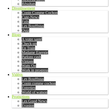
Résultats
Divertissement
Copin Comme Cochon
Cute-News
Fails
Les Bouffistas
Quiz
Blogs
A votre santé
Check-up
En Train
Madame Energie
Parlons cash
Vintage
Watts On
Work in progress
Vidéos
Les Bouffistas
Copin comme cochon
Entretien
World of watson
Promotions
Les Good News
Évasion