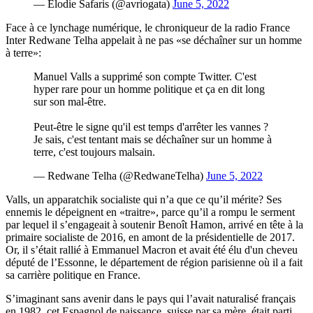
— Elodie Safaris (@avriogata)
June 5, 2022
Face à ce lynchage numérique, le chroniqueur de la radio France
Inter Redwane Telha appelait à ne pas «se déchaîner sur un homme
à terre»:
Manuel Valls a supprimé son compte Twitter. C'est
hyper rare pour un homme politique et ça en dit long
sur son mal-être.
Peut-être le signe qu'il est temps d'arrêter les vannes ?
Je sais, c'est tentant mais se déchaîner sur un homme à
terre, c'est toujours malsain.
— Redwane Telha (@RedwaneTelha)
June 5, 2022
Valls, un apparatchik socialiste qui n’a que ce qu’il mérite? Ses
ennemis le dépeignent en «traitre», parce qu’il a rompu le serment
par lequel il s’engageait à soutenir Benoît Hamon, arrivé en tête à la
primaire socialiste de 2016, en amont de la présidentielle de 2017.
Or, il s’était rallié à Emmanuel Macron et avait été élu d'un cheveu
député de l’Essonne, le département de région parisienne où il a fait
sa carrière politique en France.
S’imaginant sans avenir dans le pays qui l’avait naturalisé français
en 1982, cet Espagnol de naissance, suisse par sa mère, était parti