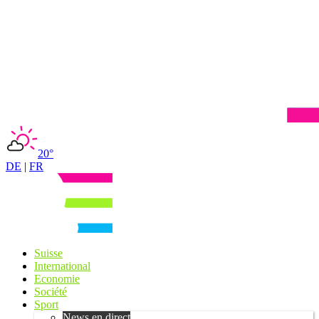
20°
DE
|
FR
Suisse
International
Economie
Société
Sport
News en direct