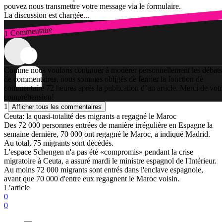
pouvez nous transmettre votre message via le formulaire.
La discussion est chargée...
1 Commentaire
Connexion
Comme nous voulons continuer à modérer personnellement les débats
de commentaires, nous sommes obligés de fermer la fonction de
commentaire 72 heures après la publication d’un article. Merci de vot
compréhension!
1
Afficher tous les commentaires
Ceuta: la quasi-totalité des migrants a regagné le Maroc
Des 72 000 personnes entrées de manière irrégulière en Espagne la
semaine dernière, 70 000 ont regagné le Maroc, a indiqué Madrid.
Au total, 75 migrants sont décédés.
L'espace Schengen n'a pas été «compromis» pendant la crise
migratoire à Ceuta, a assuré mardi le ministre espagnol de l'Intérieur.
Au moins 72 000 migrants sont entrés dans l'enclave espagnole,
avant que 70 000 d'entre eux regagnent le Maroc voisin.
L’article
0
0