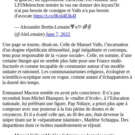
LFI/Melenchon notoire tu vas me donner des leçons?Je
n'ai pas besoin de consigne et Valls n'a pas besoin
d'avocate
https://t.co/lKnl4EIk4I
— Alexandre Bertin-Lemaire🔻✊🏳️‍🌈✌
(@AleLemaire)
June 7, 2022
Une page se tourne, dirait-on. Celle de Manuel Valls, l’incarnation
d'un dogme républicain démonétisé, jugé inégalitaire et corrompu,
tenu pour responsable de la «casse sociale». Celle, en somme, d’une
certaine liturgie qui ne semble plus faite pour une France multi-
fracturée et comme incapable de communier autour d’un modèle
unitaire et rationnel. Les communautarismes religieux, écologiste et
scientifico-sceptique sont en vogue, comme autant d’échappatoires à
la dureté des temps.
Emmanuel Macron semble en avoir pris conscience. Il n’a pas
reconduit Jean-Michel Blanquer, le «maître d’école», à l’Education
nationale, lui préférant une figure, Pap Ndiaye, a priori plus apte à
composer avec une jeunesse à la fois pleine de doutes et de
croyances. Et il a écarté celle qui, au fil des ans, était devenue la
sniper tirant sur le «séparatisme islamiste», Marlène Schiappa. Des
disparitions dont ce twittos manifestement se réjouit: