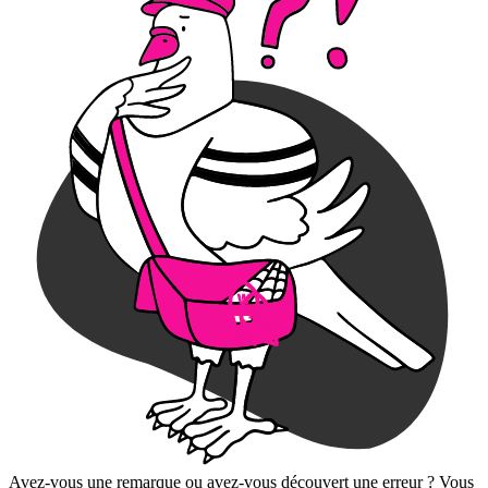
Avez-vous une remarque ou avez-vous découvert une erreur ? Vous