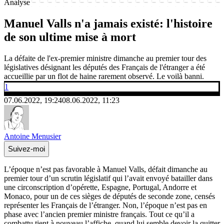
Analyse
Manuel Valls n'a jamais existé: l'histoire
de son ultime mise à mort
La défaite de l'ex-premier ministre dimanche au premier tour des
législatives désignant les députés des Français de l'étranger a été
accueillie par un flot de haine rarement observé. Le voilà banni.
1
07.06.2022, 19:24
08.06.2022, 11:23
Antoine Menusier
Suivez-moi
L’époque n’est pas favorable à Manuel Valls, défait dimanche au
premier tour d’un scrutin législatif qui l’avait envoyé batailler dans
une circonscription d’opérette, Espagne, Portugal, Andorre et
Monaco, pour un de ces sièges de députés de seconde zone, censés
représenter les Français de l’étranger. Non, l’époque n’est pas en
phase avec l’ancien premier ministre français. Tout ce qu’il a
combattu tient à nouveau l’affiche, quand lui semble devoir la quitter