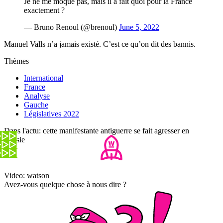
Je ne me moque pas, mais il a fait quoi pour la France
exactement ?
— Bruno Renoul (@brenoul)
June 5, 2022
Manuel Valls n’a jamais existé. C’est ce qu’on dit des bannis.
Thèmes
International
France
Analyse
Gauche
Législatives 2022
Dans l'actu: cette manifestante antiguerre se fait agresser en
Russie
Video: watson
Avez-vous quelque chose à nous dire ?