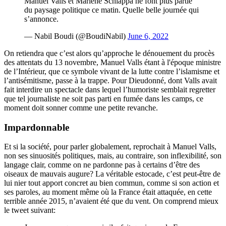
Manuel Valls et Marlène Schiappa ne font plus partie
du paysage politique ce matin. Quelle belle journée qui
s’annonce.
— Nabil Boudi (@BoudiNabil)
June 6, 2022
On retiendra que c’est alors qu’approche le dénouement du procès
des attentats du 13 novembre, Manuel Valls étant à l'époque ministre
de l’Intérieur, que ce symbole vivant de la lutte contre l’islamisme et
l’antisémitisme, passe à la trappe. Pour Dieudonné, dont Valls avait
fait interdire un spectacle dans lequel l’humoriste semblait regretter
que tel journaliste ne soit pas parti en fumée dans les camps, ce
moment doit sonner comme une petite revanche.
Impardonnable
Et si la société, pour parler globalement, reprochait à Manuel Valls,
non ses sinuosités politiques, mais, au contraire, son inflexibilité, son
langage clair, comme on ne pardonne pas à certains d’être des
oiseaux de mauvais augure? La véritable estocade, c’est peut-être de
lui nier tout apport concret au bien commun, comme si son action et
ses paroles, au moment même où la France était attaquée, en cette
terrible année 2015, n’avaient été que du vent. On comprend mieux
le tweet suivant: