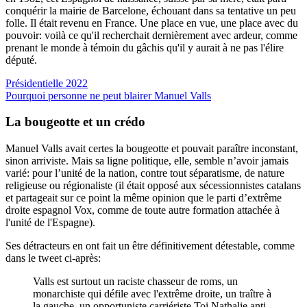
conquérir la mairie de Barcelone, échouant dans sa tentative un peu
folle. Il était revenu en France. Une place en vue, une place avec du
pouvoir: voilà ce qu'il recherchait dernièrement avec ardeur, comme
prenant le monde à témoin du gâchis qu'il y aurait à ne pas l'élire
député.
Présidentielle 2022
Pourquoi personne ne peut blairer Manuel Valls
La bougeotte et un crédo
Manuel Valls avait certes la bougeotte et pouvait paraître inconstant,
sinon arriviste. Mais sa ligne politique, elle, semble n’avoir jamais
varié: pour l’unité de la nation, contre tout séparatisme, de nature
religieuse ou régionaliste (il était opposé aux sécessionnistes catalans
et partageait sur ce point la même opinion que le parti d’extrême
droite espagnol Vox, comme de toute autre formation attachée à
l'unité de l'Espagne).
Ses détracteurs en ont fait un être définitivement détestable, comme
dans le tweet ci-après:
Valls est surtout un raciste chasseur de roms, un
monarchiste qui défile avec l'extrême droite, un traître à
la gauche, un opportuniste carriériste.Toi Nathalie anti