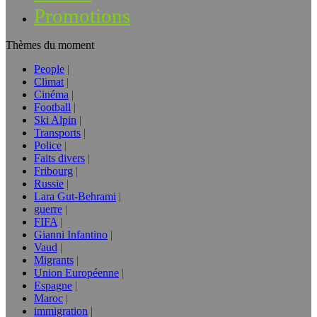
Promotions
Thèmes du moment
People
Climat
Cinéma
Football
Ski Alpin
Transports
Police
Faits divers
Fribourg
Russie
Lara Gut-Behrami
guerre
FIFA
Gianni Infantino
Vaud
Migrants
Union Européenne
Espagne
Maroc
immigration