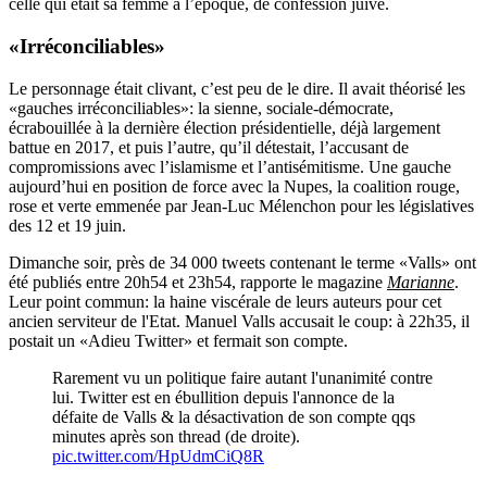
celle qui était sa femme à l’époque, de confession juive.
«Irréconciliables»
Le personnage était clivant, c’est peu de le dire. Il avait théorisé les
«gauches irréconciliables»: la sienne, sociale-démocrate,
écrabouillée à la dernière élection présidentielle, déjà largement
battue en 2017, et puis l’autre, qu’il détestait, l’accusant de
compromissions avec l’islamisme et l’antisémitisme. Une gauche
aujourd’hui en position de force avec la Nupes, la coalition rouge,
rose et verte emmenée par Jean-Luc Mélenchon pour les législatives
des 12 et 19 juin.
Dimanche soir, près de 34 000 tweets contenant le terme «Valls» ont
été publiés entre 20h54 et 23h54, rapporte le magazine
Marianne
.
Leur point commun: la haine viscérale de leurs auteurs pour cet
ancien serviteur de l'Etat. Manuel Valls accusait le coup: à 22h35, il
postait un «Adieu Twitter» et fermait son compte.
Rarement vu un politique faire autant l'unanimité contre
lui. Twitter est en ébullition depuis l'annonce de la
défaite de Valls & la désactivation de son compte qqs
minutes après son thread (de droite).
pic.twitter.com/HpUdmCiQ8R