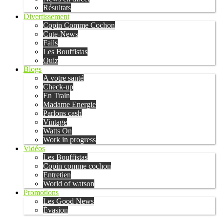
Résultats
Divertissement
Copin Comme Cochon
Cute-News
Fails
Les Bouffistas
Quiz
Blogs
A votre santé
Check-up
En Train
Madame Energie
Parlons cash
Vintage
Watts On
Work in progress
Vidéos
Les Bouffistas
Copin comme cochon
Entretien
World of watson
Promotions
Les Good News
Évasion