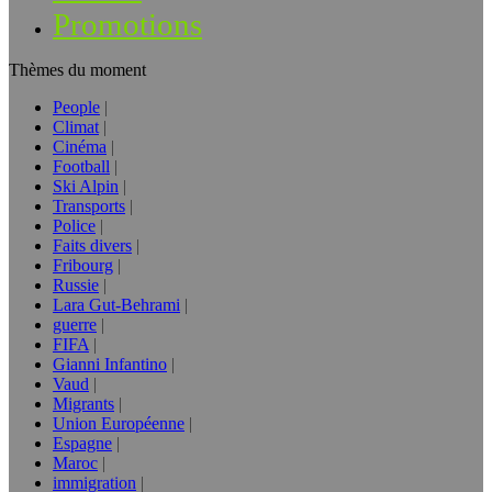
Promotions
Thèmes du moment
People
Climat
Cinéma
Football
Ski Alpin
Transports
Police
Faits divers
Fribourg
Russie
Lara Gut-Behrami
guerre
FIFA
Gianni Infantino
Vaud
Migrants
Union Européenne
Espagne
Maroc
immigration