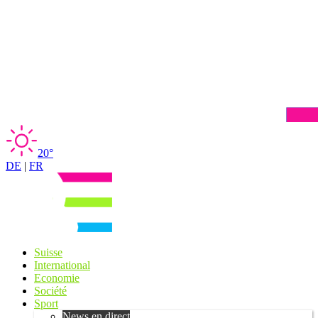
20°
DE
|
FR
Suisse
International
Economie
Société
Sport
News en direct