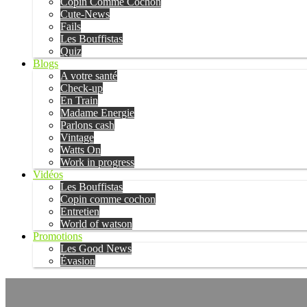
Copin Comme Cochon
Cute-News
Fails
Les Bouffistas
Quiz
Blogs
A votre santé
Check-up
En Train
Madame Energie
Parlons cash
Vintage
Watts On
Work in progress
Vidéos
Les Bouffistas
Copin comme cochon
Entretien
World of watson
Promotions
Les Good News
Évasion