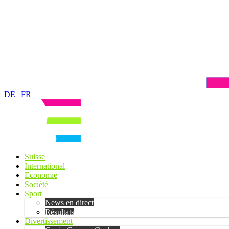
DE
|
FR
Suisse
International
Economie
Société
Sport
News en direct
Résultats
Divertissement