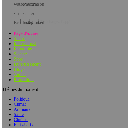
Téléchargez l’app!
Page d'accueil
Suisse
International
Economie
Société
Sport
Divertissement
Blogs
Vidéos
Promotions
Thèmes du moment
Politique
Climat
Animaux
Santé
Cinéma
Etats-Unis