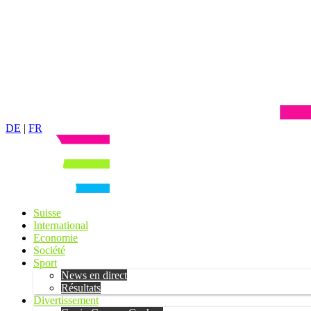
DE
|
FR
Suisse
International
Economie
Société
Sport
News en direct
Résultats
Divertissement