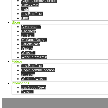
Copin Comme Cochon
Cute-News
Fails
Les Bouffistas
Quiz
Blogs
A votre santé
Check-up
En Train
Madame Energie
Parlons cash
Vintage
Watts On
Work in progress
Vidéos
Les Bouffistas
Copin comme cochon
Entretien
World of watson
Promotions
Les Good News
Évasion