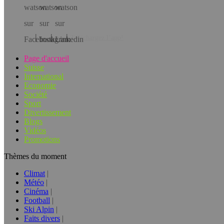
Téléchargez l’app!
Page d'accueil
Suisse
International
Economie
Société
Sport
Divertissement
Blogs
Vidéos
Promotions
Thèmes du moment
Climat
Météo
Cinéma
Football
Ski Alpin
Faits divers