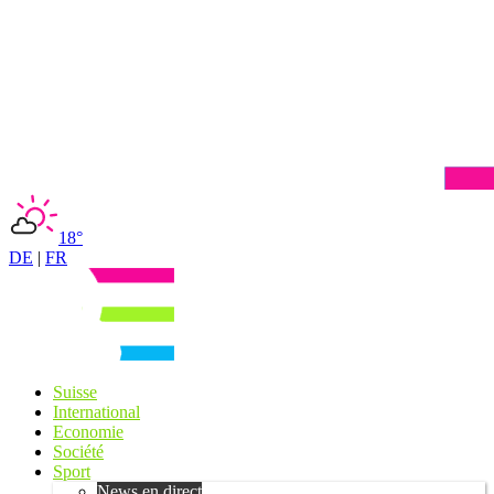
18°
DE
|
FR
Suisse
International
Economie
Société
Sport
News en direct