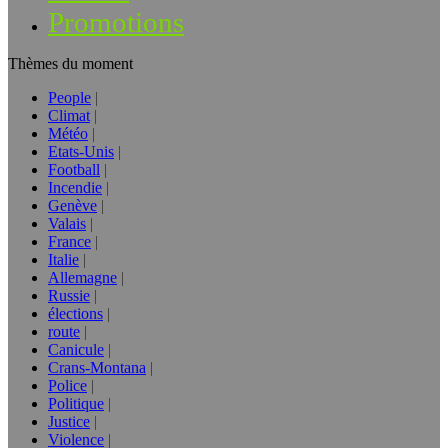
Promotions
Thèmes du moment
People
Climat
Météo
Etats-Unis
Football
Incendie
Genève
Valais
France
Italie
Allemagne
Russie
élections
route
Canicule
Crans-Montana
Police
Politique
Justice
Violence