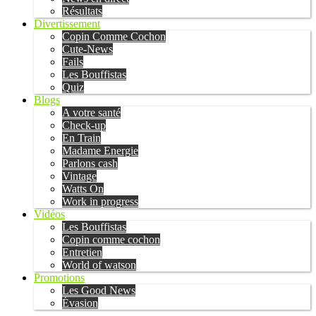
Résultats
Divertissement
Copin Comme Cochon
Cute-News
Fails
Les Bouffistas
Quiz
Blogs
A votre santé
Check-up
En Train
Madame Energie
Parlons cash
Vintage
Watts On
Work in progress
Vidéos
Les Bouffistas
Copin comme cochon
Entretien
World of watson
Promotions
Les Good News
Évasion