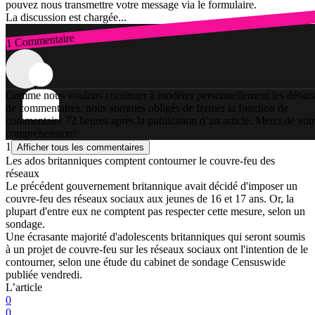
pouvez nous transmettre votre message via le formulaire.
La discussion est chargée...
1 Commentaire
Connexion
Comme nous voulons continuer à modérer personnellement les débats
de commentaires, nous sommes obligés de fermer la fonction de
commentaire 72 heures après la publication d’un article. Merci de vot
compréhension!
1
Afficher tous les commentaires
Les ados britanniques comptent contourner le couvre-feu des
réseaux
Le précédent gouvernement britannique avait décidé d'imposer un
couvre-feu des réseaux sociaux aux jeunes de 16 et 17 ans. Or, la
plupart d'entre eux ne comptent pas respecter cette mesure, selon un
sondage.
Une écrasante majorité d'adolescents britanniques qui seront soumis
à un projet de couvre-feu sur les réseaux sociaux ont l'intention de le
contourner, selon une étude du cabinet de sondage Censuswide
publiée vendredi.
L’article
0
0